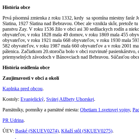
História obce
Prvá písomná zmienka z roku 1332, kedy sa spomína miestny farár J
Slatina, 1927 Slatina nad Bebravou. Obec ale vznikla skôr, pretože tu
panstvu Zay. V roku 1536 žilo v obci asi 30 sedliackych rodín a ni
obyvateľov, v roku 1828 mala 49 domov, v roku 1869 mala 455 obyv
obyvateľov, v roku 1921 mala 668 obyvateľov, v roku 1930 mala 593
582 obyvateľov, v roku 1987 mala 660 obyvateľov a v roku 2001 mala
pálenica. Začiatkom 20.storočia bolo v obci rozvinuté pasienkárstvo,
priemyselných závodoch v Bánovciach nad Bebravou. Súčasťou obce j
História osídlenia obce
Zaujímavosti v obci a okolí
Kaplnka pred obcou
.
Kostoly:
Evanjelický
,
Svätej Alžbety Uhorskej
.
Pamätníky, pomníky a pamätné miesta:
Obetiam 1.svetovej vojny
,
Pa
PR Udrina
.
ÚEV:
Baské (SKUEV0274)
,
Kňaží stôl (SKUEV0275)
.