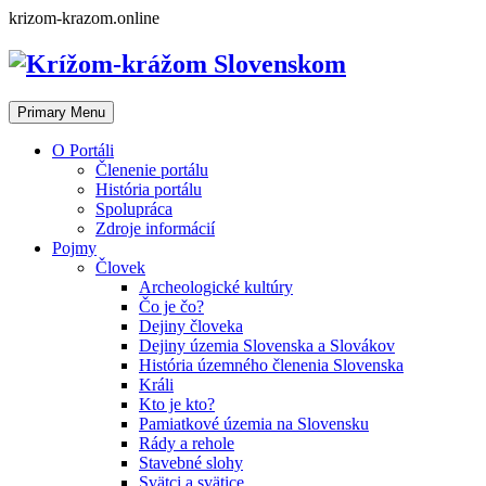
Skip
krizom-krazom.online
to
content
Primary Menu
O Portáli
Členenie portálu
História portálu
Spolupráca
Zdroje informácií
Pojmy
Človek
Archeologické kultúry
Čo je čo?
Dejiny človeka
Dejiny územia Slovenska a Slovákov
História územného členenia Slovenska
Králi
Kto je kto?
Pamiatkové územia na Slovensku
Rády a rehole
Stavebné slohy
Svätci a svätice