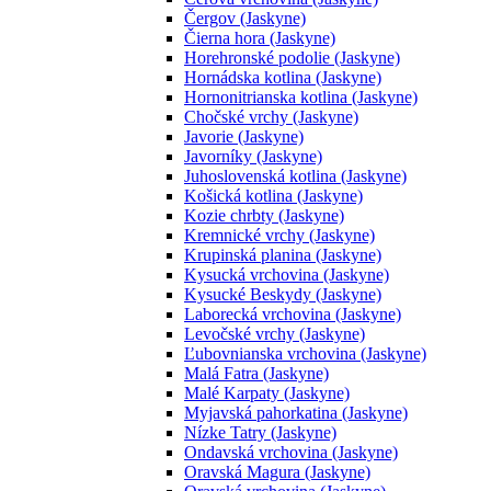
Čergov (Jaskyne)
Čierna hora (Jaskyne)
Horehronské podolie (Jaskyne)
Hornádska kotlina (Jaskyne)
Hornonitrianska kotlina (Jaskyne)
Chočské vrchy (Jaskyne)
Javorie (Jaskyne)
Javorníky (Jaskyne)
Juhoslovenská kotlina (Jaskyne)
Košická kotlina (Jaskyne)
Kozie chrbty (Jaskyne)
Kremnické vrchy (Jaskyne)
Krupinská planina (Jaskyne)
Kysucká vrchovina (Jaskyne)
Kysucké Beskydy (Jaskyne)
Laborecká vrchovina (Jaskyne)
Levočské vrchy (Jaskyne)
Ľubovnianska vrchovina (Jaskyne)
Malá Fatra (Jaskyne)
Malé Karpaty (Jaskyne)
Myjavská pahorkatina (Jaskyne)
Nízke Tatry (Jaskyne)
Ondavská vrchovina (Jaskyne)
Oravská Magura (Jaskyne)