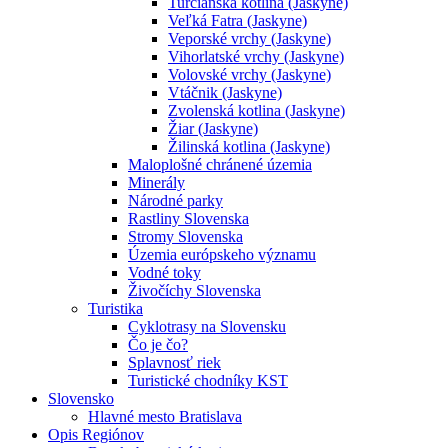
Turčianska kotlina (Jaskyne)
Veľká Fatra (Jaskyne)
Veporské vrchy (Jaskyne)
Vihorlatské vrchy (Jaskyne)
Volovské vrchy (Jaskyne)
Vtáčnik (Jaskyne)
Zvolenská kotlina (Jaskyne)
Žiar (Jaskyne)
Žilinská kotlina (Jaskyne)
Maloplošné chránené územia
Minerály
Národné parky
Rastliny Slovenska
Stromy Slovenska
Územia európskeho významu
Vodné toky
Živočíchy Slovenska
Turistika
Cyklotrasy na Slovensku
Čo je čo?
Splavnosť riek
Turistické chodníky KST
Slovensko
Hlavné mesto Bratislava
Opis Regiónov