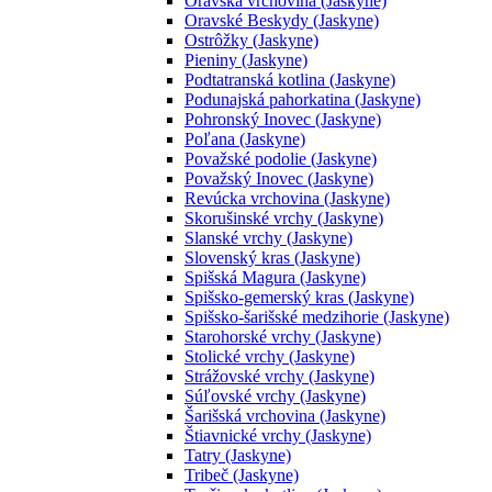
Oravská vrchovina (Jaskyne)
Oravské Beskydy (Jaskyne)
Ostrôžky (Jaskyne)
Pieniny (Jaskyne)
Podtatranská kotlina (Jaskyne)
Podunajská pahorkatina (Jaskyne)
Pohronský Inovec (Jaskyne)
Poľana (Jaskyne)
Považské podolie (Jaskyne)
Považský Inovec (Jaskyne)
Revúcka vrchovina (Jaskyne)
Skorušinské vrchy (Jaskyne)
Slanské vrchy (Jaskyne)
Slovenský kras (Jaskyne)
Spišská Magura (Jaskyne)
Spišsko-gemerský kras (Jaskyne)
Spišsko-šarišské medzihorie (Jaskyne)
Starohorské vrchy (Jaskyne)
Stolické vrchy (Jaskyne)
Strážovské vrchy (Jaskyne)
Súľovské vrchy (Jaskyne)
Šarišská vrchovina (Jaskyne)
Štiavnické vrchy (Jaskyne)
Tatry (Jaskyne)
Tribeč (Jaskyne)