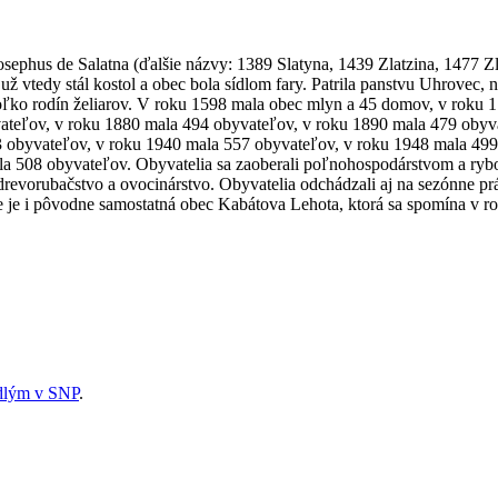
osephus de Salatna (ďalšie názvy: 1389 Slatyna, 1439 Zlatzina, 1477 
 už vtedy stál kostol a obec bola sídlom fary. Patrila panstvu Uhrovec
ekoľko rodín želiarov. V roku 1598 mala obec mlyn a 45 domov, v roku 
ateľov, v roku 1880 mala 494 obyvateľov, v roku 1890 mala 479 obyv
 obyvateľov, v roku 1940 mala 557 obyvateľov, v roku 1948 mala 499
 508 obyvateľov. Obyvatelia sa zaoberali poľnohospodárstvom a rybolo
 drevorubačstvo a ovocinárstvo. Obyvatelia odchádzali aj na sezónne p
e i pôvodne samostatná obec Kabátova Lehota, ktorá sa spomína v ro
dlým v SNP
.