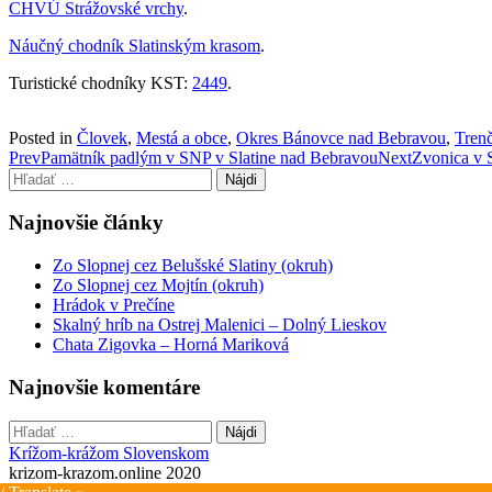
CHVÚ Strážovské vrchy
.
Náučný chodník Slatinským krasom
.
Turistické chodníky KST:
2449
.
Posted in
Človek
,
Mestá a obce
,
Okres Bánovce nad Bebravou
,
Trenč
Post
Prev
Pamätník padlým v SNP v Slatine nad Bebravou
Next
Zvonica v 
Hľadať:
navigation
Najnovšie články
Zo Slopnej cez Belušské Slatiny (okruh)
Zo Slopnej cez Mojtín (okruh)
Hrádok v Prečíne
Skalný hríb na Ostrej Malenici – Dolný Lieskov
Chata Zigovka – Horná Mariková
Najnovšie komentáre
Hľadať:
Krížom-krážom Slovenskom
krizom-krazom.online 2020