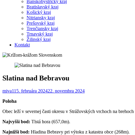
Banskobystrický kraj
Bratislavský kraj
Košický kraj
Nitriansky kraj
Prešovský kraj
Trenčiansky kraj
Trnavský kraj
Žilinský kraj
Kontakt
Slatina nad Bebravou
miva1
15. februára 2024
22. novembra 2024
Poloha
Obec leží v severnej časti okresu v Strážovských vrchoch na brehoch
Najvyšší bod:
Tlstá hora (657,0m).
Najnižší bod:
Hladina Bebravy pri výtoku z katastra obce (268m).