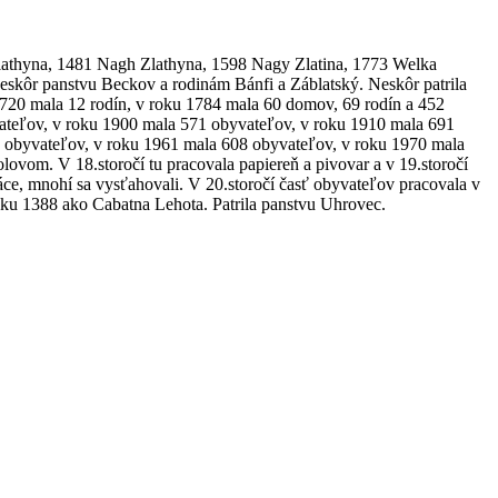
Zlathyna, 1481 Nagh Zlathyna, 1598 Nagy Zlatina, 1773 Welka
, neskôr panstvu Beckov a rodinám Bánfi a Záblatský. Neskôr patrila
1720 mala 12 rodín, v roku 1784 mala 60 domov, 69 rodín a 452
ateľov, v roku 1900 mala 571 obyvateľov, v roku 1910 mala 691
 obyvateľov, v roku 1961 mala 608 obyvateľov, v roku 1970 mala
vom. V 18.storočí tu pracovala papiereň a pivovar a v 19.storočí
ráce, mnohí sa vysťahovali. V 20.storočí časť obyvateľov pracovala v
ku 1388 ako Cabatna Lehota. Patrila panstvu Uhrovec.