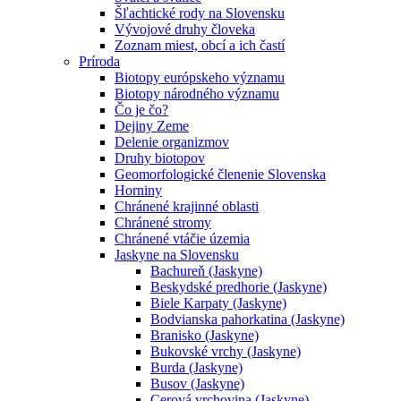
Šľachtické rody na Slovensku
Vývojové druhy človeka
Zoznam miest, obcí a ich častí
Príroda
Biotopy európskeho významu
Biotopy národného významu
Čo je čo?
Dejiny Zeme
Delenie organizmov
Druhy biotopov
Geomorfologické členenie Slovenska
Horniny
Chránené krajinné oblasti
Chránené stromy
Chránené vtáčie územia
Jaskyne na Slovensku
Bachureň (Jaskyne)
Beskydské predhorie (Jaskyne)
Biele Karpaty (Jaskyne)
Bodvianska pahorkatina (Jaskyne)
Branisko (Jaskyne)
Bukovské vrchy (Jaskyne)
Burda (Jaskyne)
Busov (Jaskyne)
Cerová vrchovina (Jaskyne)