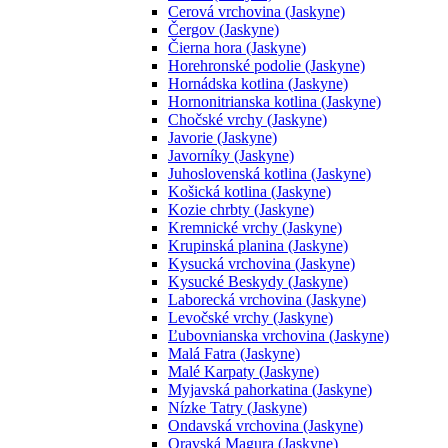
Cerová vrchovina (Jaskyne)
Čergov (Jaskyne)
Čierna hora (Jaskyne)
Horehronské podolie (Jaskyne)
Hornádska kotlina (Jaskyne)
Hornonitrianska kotlina (Jaskyne)
Chočské vrchy (Jaskyne)
Javorie (Jaskyne)
Javorníky (Jaskyne)
Juhoslovenská kotlina (Jaskyne)
Košická kotlina (Jaskyne)
Kozie chrbty (Jaskyne)
Kremnické vrchy (Jaskyne)
Krupinská planina (Jaskyne)
Kysucká vrchovina (Jaskyne)
Kysucké Beskydy (Jaskyne)
Laborecká vrchovina (Jaskyne)
Levočské vrchy (Jaskyne)
Ľubovnianska vrchovina (Jaskyne)
Malá Fatra (Jaskyne)
Malé Karpaty (Jaskyne)
Myjavská pahorkatina (Jaskyne)
Nízke Tatry (Jaskyne)
Ondavská vrchovina (Jaskyne)
Oravská Magura (Jaskyne)