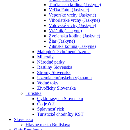
Turčianska kotlina (Jaskyne)
Veľká Fatra (Jaskyne)
Veporské vrchy (Jaskyne)
Vihorlatské vrchy (Jaskyne)
Volovské vrchy (Jaskyne)
Vtáčnik (Jaskyne)
Zvolenská kotlina (Jaskyne)
Žiar (Jaskyne)
Žilinská kotlina (Jaskyne)
Maloplošné chránené územia
Minerály
Národné parky
Rastliny Slovenska
Stromy Slovenska
Územia európskeho významu
Vodné toky
Živočíchy Slovenska
Turistika
Cyklotrasy na Slovensku
Čo je čo?
Splavnosť riek
Turistické chodníky KST
Slovensko
Hlavné mesto Bratislava
Opis Regiónov