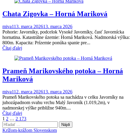
Chata Zigovka – Horná Mariková
miva1
13. marca 2026
13. marca 2026
Pohorie: Javorníky, podcelok Vysoké Javorníky, časť Javornícka
hornatina. Katastrálne územie: Horná Mariková. Nadmorská výška:
800m. Kapacita: Prízemie ponúka spanie pre...
Čítaj ďalej
Prameň Marikovského potoka – Horná
Mariková
miva1
12. marca 2026
13. marca 2026
Prameň Marikovského potoka sa nachádza v celku Javorníky na
juhozápadnom svahu vrchu Malý Javorník (1.019,2m), v
nadmorskej výške približne 940m....
Čítaj ďalej
Stránkovanie
1
2
…
2 173
Hľadať:
príspevkov
Krížom-krážom Slovenskom