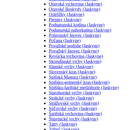
Oravská vrchovina (Jaskyne)
Oravské Beskydy (Jaskyne)
Ostrôžky (Jaskyne)
Pieniny (Jaskyne)
Podtatranská kotlina (Jaskyne)
Podunajská pahorkatina (Jaskyne)
Pohronský Inovec (Jaskyne)
Poľana (Jaskyne)
Považské podolie (Jaskyne)
Považský Inovec (Jaskyne)
Revúcka vrchovina (Jaskyne)
Skorušinské vrchy (Jaskyne)
Slanské vrchy (Jaskyne)
Slovenský kras (Jaskyne)
Spišská Magura (Jaskyne)
Spišsko-gemerský kras (Jaskyne)
Spišsko-šarišské medzihorie (Jaskyne)
Starohorské vrchy (Jaskyne)
Stolické vrchy (Jaskyne)
Strážovské vrchy (Jaskyne)
Súľovské vrchy (Jaskyne)
Šarišská vrchovina (Jaskyne)
Štiavnické vrchy (Jaskyne)
Tatry (Jaskyne)
Tribeč (Jaskyne)