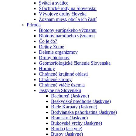
Svätci a svätice
Šľachtické rody na Slovensku
Vývojové druhy človeka
Zoznam miest, obcí a ich častí
Príroda
Biotopy európskeho významu
Biotopy národného významu
Čo je čo?
Dejiny Zeme
Delenie organizmov
Druhy biotopov
Geomorfologické členenie Slovenska
Horniny
Chránené krajinné oblasti
Chránené stromy
Chránené vtáčie územia
Jaskyne na Slovensku
Bachureň (Jaskyne)
Beskydské predhorie (Jaskyne)
Biele Karpaty (Jaskyne)
Bodvianska pahorkatina (Jaskyne)
Branisko (Jaskyne)
Bukovské vrchy (Jaskyne)
Burda (Jaskyne)
Busov (Jaskyne)