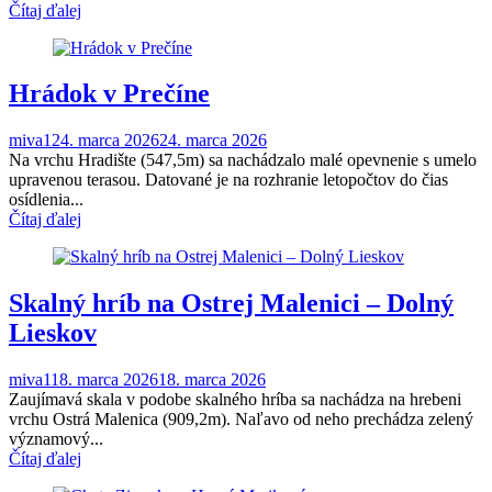
Čítaj ďalej
Hrádok v Prečíne
miva1
24. marca 2026
24. marca 2026
Na vrchu Hradište (547,5m) sa nachádzalo malé opevnenie s umelo
upravenou terasou. Datované je na rozhranie letopočtov do čias
osídlenia...
Čítaj ďalej
Skalný hríb na Ostrej Malenici – Dolný
Lieskov
miva1
18. marca 2026
18. marca 2026
Zaujímavá skala v podobe skalného hríba sa nachádza na hrebeni
vrchu Ostrá Malenica (909,2m). Naľavo od neho prechádza zelený
významový...
Čítaj ďalej