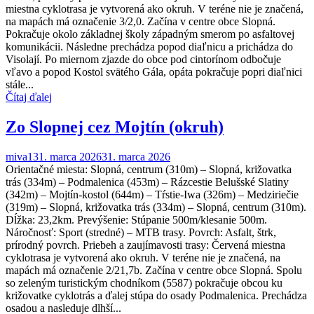
miestna cyklotrasa je vytvorená ako okruh. V teréne nie je značená,
na mapách má označenie 3/2,0. Začína v centre obce Slopná.
Pokračuje okolo základnej školy západným smerom po asfaltovej
komunikácii. Následne prechádza popod diaľnicu a prichádza do
Visolají. Po miernom zjazde do obce pod cintorínom odbočuje
vľavo a popod Kostol svätého Gála, opáta pokračuje popri diaľnici
stále...
Čítaj ďalej
Zo Slopnej cez Mojtín (okruh)
miva1
31. marca 2026
31. marca 2026
Orientačné miesta: Slopná, centrum (310m) – Slopná, križovatka
trás (334m) – Podmalenica (453m) – Rázcestie Belušské Slatiny
(342m) – Mojtín-kostol (644m) – Tŕstie-Iwa (326m) – Medziriečie
(319m) – Slopná, križovatka trás (334m) – Slopná, centrum (310m).
Dĺžka: 23,2km. Prevýšenie: Stúpanie 500m/klesanie 500m.
Náročnosť: Sport (stredné) – MTB trasy. Povrch: Asfalt, štrk,
prírodný povrch. Priebeh a zaujímavosti trasy: Červená miestna
cyklotrasa je vytvorená ako okruh. V teréne nie je značená, na
mapách má označenie 2/21,7b. Začína v centre obce Slopná. Spolu
so zeleným turistickým chodníkom (5587) pokračuje obcou ku
križovatke cyklotrás a ďalej stúpa do osady Podmalenica. Prechádza
osadou a nasleduje dlhší...