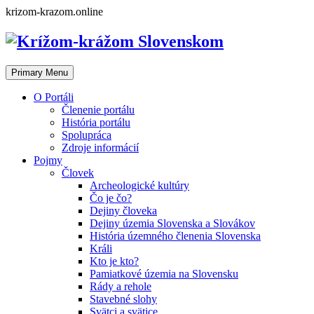
Skip
krizom-krazom.online
to
content
Primary Menu
O Portáli
Členenie portálu
História portálu
Spolupráca
Zdroje informácií
Pojmy
Človek
Archeologické kultúry
Čo je čo?
Dejiny človeka
Dejiny územia Slovenska a Slovákov
História územného členenia Slovenska
Králi
Kto je kto?
Pamiatkové územia na Slovensku
Rády a rehole
Stavebné slohy
Svätci a svätice