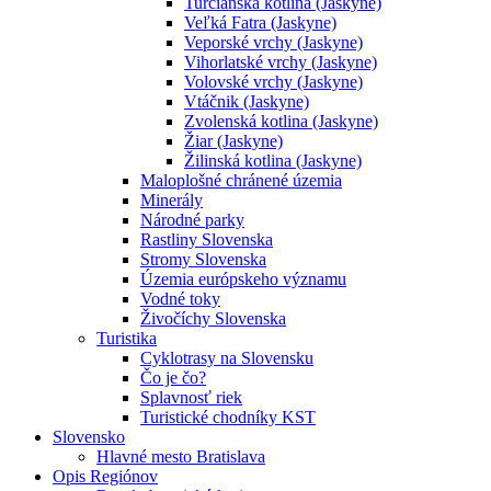
Turčianska kotlina (Jaskyne)
Veľká Fatra (Jaskyne)
Veporské vrchy (Jaskyne)
Vihorlatské vrchy (Jaskyne)
Volovské vrchy (Jaskyne)
Vtáčnik (Jaskyne)
Zvolenská kotlina (Jaskyne)
Žiar (Jaskyne)
Žilinská kotlina (Jaskyne)
Maloplošné chránené územia
Minerály
Národné parky
Rastliny Slovenska
Stromy Slovenska
Územia európskeho významu
Vodné toky
Živočíchy Slovenska
Turistika
Cyklotrasy na Slovensku
Čo je čo?
Splavnosť riek
Turistické chodníky KST
Slovensko
Hlavné mesto Bratislava
Opis Regiónov