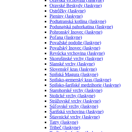
Oravská vrchovina (Jaskyne)
Oravské Beskydy (Jaskyne)
Ostrôžky (Jaskyne)
Pieniny (Jaskyne)
Podtatranská kotlina (Jaskyne)
Podunajská pahorkatina (Jaskyne)
Pohronský Inovec (Jaskyne)
Poľana (Jaskyne)
Považské podolie (Jaskyne)
Považský Inovec (Jaskyne)
Revúcka vrchovina (Jaskyne)
Skorušinské vrchy (Jaskyne)
Slanské vrchy (Jaskyne)
Slovenský kras (Jaskyne)
Spišská Magura (Jaskyne)
Spišsko-gemerský kras (Jaskyne)
Spišsko-šarišské medzihorie (Jaskyne)
Starohorské vrchy (Jaskyne)
Stolické vrchy (Jaskyne)
Strážovské vrchy (Jaskyne)
Súľovské vrchy (Jaskyne)
Šarišská vrchovina (Jaskyne)
Štiavnické vrchy (Jaskyne)
Tatry (Jaskyne)
Tribeč (Jaskyne)