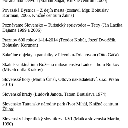
Poľana nad Detvou (Marián Šagát, Knižné centrum 2000)
Považská Bystrica – Z dejín mesta (zostavil Mgr. Bohuslav
Kortman, 2006, Knižné centrum Žilina)
Poznávame Slovensko – Turistický sprievodca – Tatry (Ján Lacika,
Dajama 1999 a 2006)
Praznov 600 rokov 1414-2014 (Teodor Kohút, Jozef Dvorščík,
Bohuslav Kortman)
Sakrálne objekty a pamiatky v Plevníku-Drienovom (Otto Gáťa)
Skalné sanktuárium Božieho milosrdenstva Ladce – hora Butkov
(Misericordia Krakov)
Slovenské hory (Martin Čihař, Ottovo nakladatelství, s.r.o. Praha
2010)
Slovenské hrady (Ľudovít Janota, Tatran Bratislava 1974)
Slovensko Tatranský národný park (Ivor Mihál, Knižné centrum
Žilina)
Slovenský biografický slovník zv. I-VI (Matica slovenská Martin,
1990)