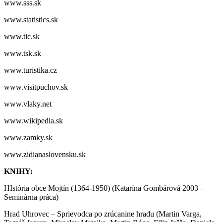
www.sss.sk
www.statistics.sk
www.tic.sk
www.tsk.sk
www.turistika.cz
www.visitpuchov.sk
www.vlaky.net
www.wikipedia.sk
www.zamky.sk
www.zidianaslovensku.sk
KNIHY:
HIstória obce Mojtín (1364-1950) (Katarína Gombárová 2003 –
Seminárna práca)
Hrad Uhrovec – Sprievodca po zrúcanine hradu (Martin Varga,