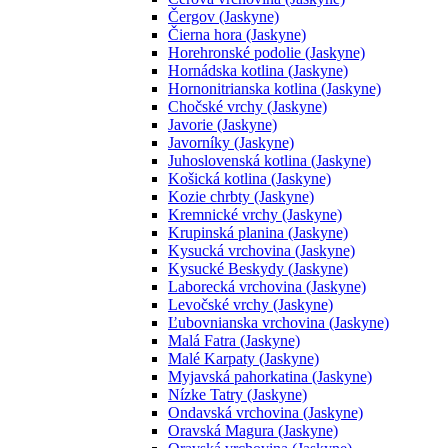
Čergov (Jaskyne)
Čierna hora (Jaskyne)
Horehronské podolie (Jaskyne)
Hornádska kotlina (Jaskyne)
Hornonitrianska kotlina (Jaskyne)
Chočské vrchy (Jaskyne)
Javorie (Jaskyne)
Javorníky (Jaskyne)
Juhoslovenská kotlina (Jaskyne)
Košická kotlina (Jaskyne)
Kozie chrbty (Jaskyne)
Kremnické vrchy (Jaskyne)
Krupinská planina (Jaskyne)
Kysucká vrchovina (Jaskyne)
Kysucké Beskydy (Jaskyne)
Laborecká vrchovina (Jaskyne)
Levočské vrchy (Jaskyne)
Ľubovnianska vrchovina (Jaskyne)
Malá Fatra (Jaskyne)
Malé Karpaty (Jaskyne)
Myjavská pahorkatina (Jaskyne)
Nízke Tatry (Jaskyne)
Ondavská vrchovina (Jaskyne)
Oravská Magura (Jaskyne)