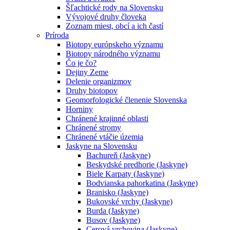
Šľachtické rody na Slovensku
Vývojové druhy človeka
Zoznam miest, obcí a ich častí
Príroda
Biotopy európskeho významu
Biotopy národného významu
Čo je čo?
Dejiny Zeme
Delenie organizmov
Druhy biotopov
Geomorfologické členenie Slovenska
Horniny
Chránené krajinné oblasti
Chránené stromy
Chránené vtáčie územia
Jaskyne na Slovensku
Bachureň (Jaskyne)
Beskydské predhorie (Jaskyne)
Biele Karpaty (Jaskyne)
Bodvianska pahorkatina (Jaskyne)
Branisko (Jaskyne)
Bukovské vrchy (Jaskyne)
Burda (Jaskyne)
Busov (Jaskyne)
Cerová vrchovina (Jaskyne)