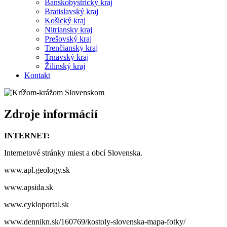
Banskobystrický kraj
Bratislavský kraj
Košický kraj
Nitriansky kraj
Prešovský kraj
Trenčiansky kraj
Trnavský kraj
Žilinský kraj
Kontakt
Zdroje informácií
INTERNET:
Internetové stránky miest a obcí Slovenska.
www.apl.geology.sk
www.apsida.sk
www.cykloportal.sk
www.dennikn.sk/160769/kostoly-slovenska-mapa-fotky/