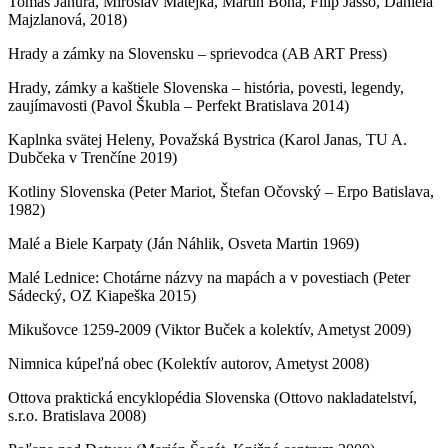
Tomáš Janura, Miroslav Matejka, Martin Bóna, Filip Jaššo, Daniela
Majzlanová, 2018)
Hrady a zámky na Slovensku – sprievodca (AB ART Press)
Hrady, zámky a kaštiele Slovenska – história, povesti, legendy,
zaujímavosti (Pavol Škubla – Perfekt Bratislava 2014)
Kaplnka svätej Heleny, Považská Bystrica (Karol Janas, TU A.
Dubčeka v Trenčíne 2019)
Kotliny Slovenska (Peter Mariot, Štefan Očovský – Erpo Batislava,
1982)
Malé a Biele Karpaty (Ján Náhlik, Osveta Martin 1969)
Malé Lednice: Chotárne názvy na mapách a v povestiach (Peter
Sádecký, OZ Kiapeška 2015)
Mikušovce 1259-2009 (Viktor Buček a kolektív, Ametyst 2009)
Nimnica kúpeľná obec (Kolektív autorov, Ametyst 2008)
Ottova praktická encyklopédia Slovenska (Ottovo nakladatelství,
s.r.o. Bratislava 2008)