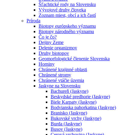
Šľachtické rody na Slovensku
Vývojové druhy človeka
Zoznam miest, obcí a ich častí
Príroda
Biotopy európskeho významu
Biotopy národného významu
Čo je čo?
Dejiny Zeme
Delenie organizmov
Druhy biotopov
Geomorfologické členenie Slovenska
Horniny
Chránené krajinné oblasti
Chránené stromy
Chránené vtáčie územia
Jaskyne na Slovensku
Bachureň (Jaskyne)
Beskydské predhorie (Jaskyne)
Biele Karpaty (Jaskyne)
Bodvianska pahorkatina (Jaskyne)
Branisko (Jaskyne)
Bukovské vrchy (Jaskyne)
Burda (Jaskyne)
Busov (Jaskyne)
Cerová vrchovina (Jaskyne)