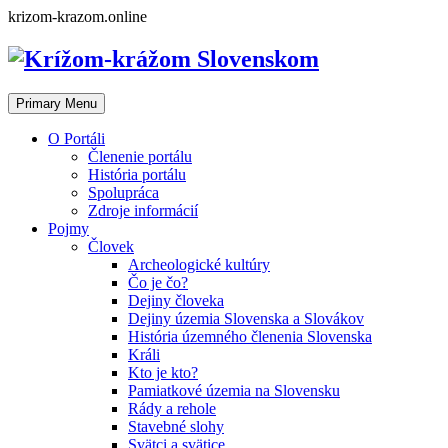
Skip
krizom-krazom.online
to
content
Primary Menu
O Portáli
Členenie portálu
História portálu
Spolupráca
Zdroje informácií
Pojmy
Človek
Archeologické kultúry
Čo je čo?
Dejiny človeka
Dejiny územia Slovenska a Slovákov
História územného členenia Slovenska
Králi
Kto je kto?
Pamiatkové územia na Slovensku
Rády a rehole
Stavebné slohy
Svätci a svätice