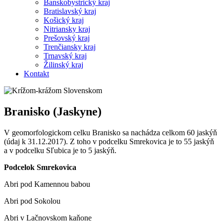
Banskobystrický kraj
Bratislavský kraj
Košický kraj
Nitriansky kraj
Prešovský kraj
Trenčiansky kraj
Trnavský kraj
Žilinský kraj
Kontakt
Branisko (Jaskyne)
V geomorfologickom celku Branisko sa nachádza celkom 60 jaskýň
(údaj k 31.12.2017). Z toho v podcelku Smrekovica je to 55 jaskýň
a v podcelku Sľubica je to 5 jaskýň.
Podcelok Smrekovica
Abri pod Kamennou babou
Abri pod Sokolou
Abri v Lačnovskom kaňone