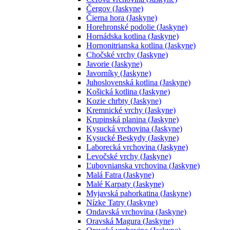
Čergov (Jaskyne)
Čierna hora (Jaskyne)
Horehronské podolie (Jaskyne)
Hornádska kotlina (Jaskyne)
Hornonitrianska kotlina (Jaskyne)
Chočské vrchy (Jaskyne)
Javorie (Jaskyne)
Javorníky (Jaskyne)
Juhoslovenská kotlina (Jaskyne)
Košická kotlina (Jaskyne)
Kozie chrbty (Jaskyne)
Kremnické vrchy (Jaskyne)
Krupinská planina (Jaskyne)
Kysucká vrchovina (Jaskyne)
Kysucké Beskydy (Jaskyne)
Laborecká vrchovina (Jaskyne)
Levočské vrchy (Jaskyne)
Ľubovnianska vrchovina (Jaskyne)
Malá Fatra (Jaskyne)
Malé Karpaty (Jaskyne)
Myjavská pahorkatina (Jaskyne)
Nízke Tatry (Jaskyne)
Ondavská vrchovina (Jaskyne)
Oravská Magura (Jaskyne)