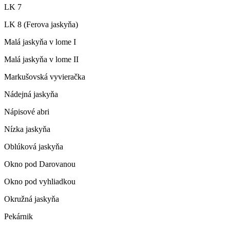
LK 7
LK 8 (Ferova jaskyňa)
Malá jaskyňa v lome I
Malá jaskyňa v lome II
Markušovská vyvieračka
Nádejná jaskyňa
Nápisové abri
Nízka jaskyňa
Oblúková jaskyňa
Okno pod Darovanou
Okno pod vyhliadkou
Okružná jaskyňa
Pekárnik