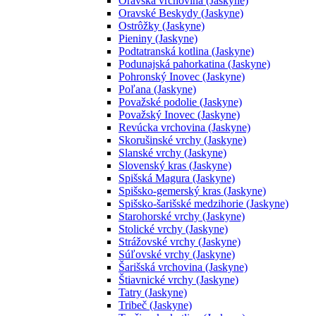
Oravská vrchovina (Jaskyne)
Oravské Beskydy (Jaskyne)
Ostrôžky (Jaskyne)
Pieniny (Jaskyne)
Podtatranská kotlina (Jaskyne)
Podunajská pahorkatina (Jaskyne)
Pohronský Inovec (Jaskyne)
Poľana (Jaskyne)
Považské podolie (Jaskyne)
Považský Inovec (Jaskyne)
Revúcka vrchovina (Jaskyne)
Skorušinské vrchy (Jaskyne)
Slanské vrchy (Jaskyne)
Slovenský kras (Jaskyne)
Spišská Magura (Jaskyne)
Spišsko-gemerský kras (Jaskyne)
Spišsko-šarišské medzihorie (Jaskyne)
Starohorské vrchy (Jaskyne)
Stolické vrchy (Jaskyne)
Strážovské vrchy (Jaskyne)
Súľovské vrchy (Jaskyne)
Šarišská vrchovina (Jaskyne)
Štiavnické vrchy (Jaskyne)
Tatry (Jaskyne)
Tribeč (Jaskyne)