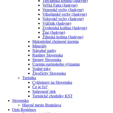
Turčianska kotlina (Jaskyne)
Veľká Fatra (Jaskyne)
Veporské vrchy (Jaskyne)
Vihorlatské vrchy (Jaskyne)
Volovské vrchy (Jaskyne)
Vtáčnik (Jaskyne)
Zvolenská kotlina (Jaskyne)
Žiar (Jaskyne)
Žilinská kotlina (Jaskyne)
Maloplošné chránené územia
Minerály
Národné parky
Rastliny Slovenska
Stromy Slovenska
Územia európskeho významu
Vodné toky
Živočíchy Slovenska
Turistika
Cyklotrasy na Slovensku
Čo je čo?
Splavnosť riek
Turistické chodníky KST
Slovensko
Hlavné mesto Bratislava
Opis Regiónov