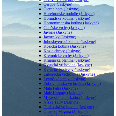
Čergov (Jaskyne)
Čierna hora (Jaskyne)
Horehronské podolie (Jaskyne)
Hornádska kotlina (Jaskyne)
Hornonitrianska kotlina (Jaskyne)
Chočské vrchy (Jaskyne)
Javorie (Jaskyne)
Javorníky (Jaskyne)
Juhoslovenská kotlina (Jaskyne)
Košická kotlina (Jaskyne)
Kozie chrbty (Jaskyne)
Kremnické vrchy (Jaskyne)
Krupinská planina (Jaskyne)
Kysucká vrchovina (Jaskyne)
Kysucké Beskydy (Jaskyne)
Laborecká vrchovina (Jaskyne)
Levočské vrchy (Jaskyne)
Ľubovnianska vrchovina (Jaskyne)
Malá Fatra (Jaskyne)
Malé Karpaty (Jaskyne)
Myjavská pahorkatina (Jaskyne)
Nízke Tatry (Jaskyne)
Ondavská vrchovina (Jaskyne)
Oravská Magura (Jaskyne)