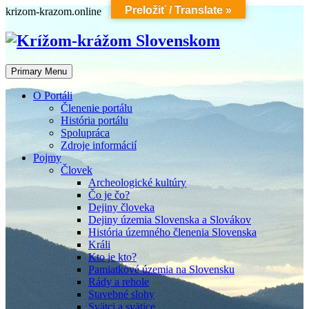
Preložiť / Translate »
Skip
krizom-krazom.online
to
content
Primary Menu
O Portáli
Členenie portálu
História portálu
Spolupráca
Zdroje informácií
Pojmy
Človek
Archeologické kultúry
Čo je čo?
Dejiny človeka
Dejiny územia Slovenska a Slovákov
História územného členenia Slovenska
Králi
Kto je kto?
Pamiatkové územia na Slovensku
Rády a rehole
Stavebné slohy
Svätci a svätice