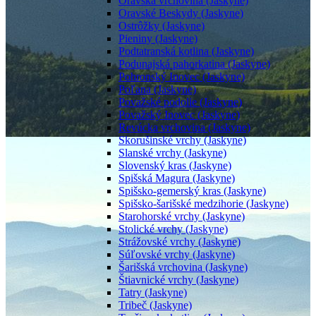
Oravská vrchovina (Jaskyne)
Oravské Beskydy (Jaskyne)
Ostrôžky (Jaskyne)
Pieniny (Jaskyne)
Podtatranská kotlina (Jaskyne)
Podunajská pahorkatina (Jaskyne)
Pohronský Inovec (Jaskyne)
Poľana (Jaskyne)
Považské podolie (Jaskyne)
Považský Inovec (Jaskyne)
Revúcka vrchovina (Jaskyne)
Skorušinské vrchy (Jaskyne)
Slanské vrchy (Jaskyne)
Slovenský kras (Jaskyne)
Spišská Magura (Jaskyne)
Spišsko-gemerský kras (Jaskyne)
Spišsko-šarišské medzihorie (Jaskyne)
Starohorské vrchy (Jaskyne)
Stolické vrchy (Jaskyne)
Strážovské vrchy (Jaskyne)
Súľovské vrchy (Jaskyne)
Šarišská vrchovina (Jaskyne)
Štiavnické vrchy (Jaskyne)
Tatry (Jaskyne)
Tribeč (Jaskyne)