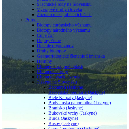
Šľachtické rody na Slovensku
Vývojové druhy človeka
Zoznam miest, obcí a ich častí
Príroda
Biotopy európskeho významu
Biotopy národného významu
Čo je čo?
Dejiny Zeme
Delenie organizmov
Druhy biotopov
Geomorfologické členenie Slovenska
Horniny
Chránené krajinné oblasti
Chránené stromy
Chránené vtáčie územia
Jaskyne na Slovensku
Bachureň (Jaskyne)
Beskydské predhorie (Jaskyne)
Biele Karpaty (Jaskyne)
Bodvianska pahorkatina (Jaskyne)
Branisko (Jaskyne)
Bukovské vrchy (Jaskyne)
Burda (Jaskyne)
Busov (Jaskyne)
Cerová vrchovina (Jaskyne)