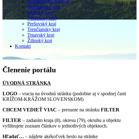
Banskobystrický kraj
Bratislavský kraj
Košický kraj
Nitriansky kraj
Prešovský kraj
Trenčiansky kraj
Trnavský kraj
Žilinský kraj
Kontakt
Členenie portálu
ÚVODNÁ STRÁNKA
LOGO
– vracia na úvodnú stránku (podobne aj v spodnej časti
KRÍŽOM-KRÁŽOM SLOVENSKOM)
CHCEM VEDIEŤ VIAC
–
presunie na stránku
FILTER
FILTER
– zadaním kraja (8), okresu (79), okruhu a objektu
vyfiltrujete zoznam článkov o jednotlivých objektoch.
Hľadať…
– nájdete akékoľvek heslo na stránke