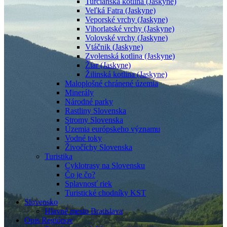
Turčianska kotlina (Jaskyne)
Veľká Fatra (Jaskyne)
Veporské vrchy (Jaskyne)
Vihorlatské vrchy (Jaskyne)
Volovské vrchy (Jaskyne)
Vtáčnik (Jaskyne)
Zvolenská kotlina (Jaskyne)
Žiar (Jaskyne)
Žilinská kotlina (Jaskyne)
Maloplošné chránené územia
Minerály
Národné parky
Rastliny Slovenska
Stromy Slovenska
Územia európskeho významu
Vodné toky
Živočíchy Slovenska
Turistika
Cyklotrasy na Slovensku
Čo je čo?
Splavnosť riek
Turistické chodníky KST
Slovensko
Hlavné mesto Bratislava
Opis Regiónov