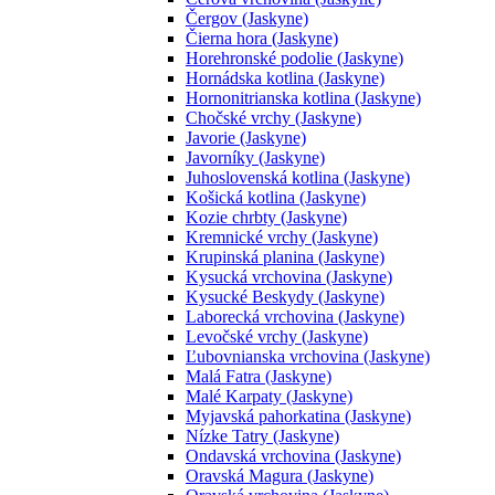
Čergov (Jaskyne)
Čierna hora (Jaskyne)
Horehronské podolie (Jaskyne)
Hornádska kotlina (Jaskyne)
Hornonitrianska kotlina (Jaskyne)
Chočské vrchy (Jaskyne)
Javorie (Jaskyne)
Javorníky (Jaskyne)
Juhoslovenská kotlina (Jaskyne)
Košická kotlina (Jaskyne)
Kozie chrbty (Jaskyne)
Kremnické vrchy (Jaskyne)
Krupinská planina (Jaskyne)
Kysucká vrchovina (Jaskyne)
Kysucké Beskydy (Jaskyne)
Laborecká vrchovina (Jaskyne)
Levočské vrchy (Jaskyne)
Ľubovnianska vrchovina (Jaskyne)
Malá Fatra (Jaskyne)
Malé Karpaty (Jaskyne)
Myjavská pahorkatina (Jaskyne)
Nízke Tatry (Jaskyne)
Ondavská vrchovina (Jaskyne)
Oravská Magura (Jaskyne)