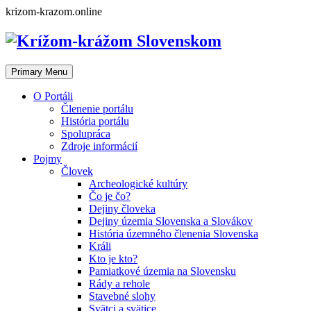
Skip
krizom-krazom.online
to
content
Primary Menu
O Portáli
Členenie portálu
História portálu
Spolupráca
Zdroje informácií
Pojmy
Človek
Archeologické kultúry
Čo je čo?
Dejiny človeka
Dejiny územia Slovenska a Slovákov
História územného členenia Slovenska
Králi
Kto je kto?
Pamiatkové územia na Slovensku
Rády a rehole
Stavebné slohy
Svätci a svätice