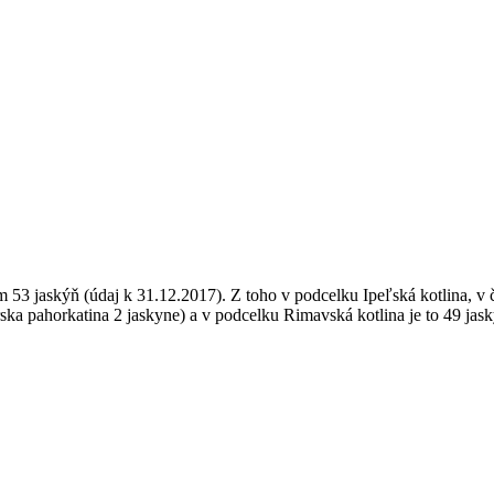
3 jaskýň (údaj k 31.12.2017). Z toho v podcelku Ipeľská kotlina, v č
társka pahorkatina 2 jaskyne) a v podcelku Rimavská kotlina je to 49 jas