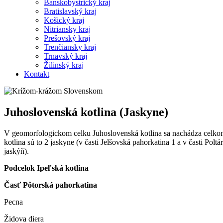
Banskobystrický kraj
Bratislavský kraj
Košický kraj
Nitriansky kraj
Prešovský kraj
Trenčiansky kraj
Trnavský kraj
Žilinský kraj
Kontakt
Juhoslovenská kotlina (Jaskyne)
V geomorfologickom celku Juhoslovenská kotlina sa nachádza celkom 5
kotlina sú to 2 jaskyne (v časti Jelšovská pahorkatina 1 a v časti Pol
jaskýň).
Podcelok Ipeľská kotlina
Časť Pôtorská pahorkatina
Pecna
Židova diera