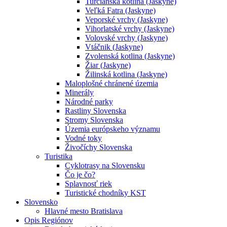
Turčianska kotlina (Jaskyne)
Veľká Fatra (Jaskyne)
Veporské vrchy (Jaskyne)
Vihorlatské vrchy (Jaskyne)
Volovské vrchy (Jaskyne)
Vtáčnik (Jaskyne)
Zvolenská kotlina (Jaskyne)
Žiar (Jaskyne)
Žilinská kotlina (Jaskyne)
Maloplošné chránené územia
Minerály
Národné parky
Rastliny Slovenska
Stromy Slovenska
Územia európskeho významu
Vodné toky
Živočíchy Slovenska
Turistika
Cyklotrasy na Slovensku
Čo je čo?
Splavnosť riek
Turistické chodníky KST
Slovensko
Hlavné mesto Bratislava
Opis Regiónov