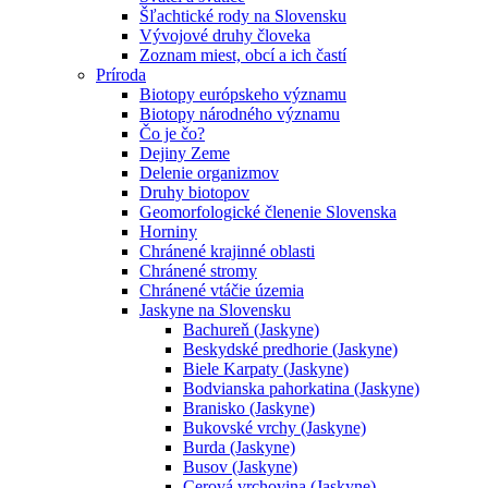
Šľachtické rody na Slovensku
Vývojové druhy človeka
Zoznam miest, obcí a ich častí
Príroda
Biotopy európskeho významu
Biotopy národného významu
Čo je čo?
Dejiny Zeme
Delenie organizmov
Druhy biotopov
Geomorfologické členenie Slovenska
Horniny
Chránené krajinné oblasti
Chránené stromy
Chránené vtáčie územia
Jaskyne na Slovensku
Bachureň (Jaskyne)
Beskydské predhorie (Jaskyne)
Biele Karpaty (Jaskyne)
Bodvianska pahorkatina (Jaskyne)
Branisko (Jaskyne)
Bukovské vrchy (Jaskyne)
Burda (Jaskyne)
Busov (Jaskyne)
Cerová vrchovina (Jaskyne)