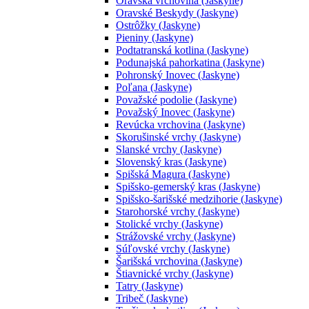
Oravská vrchovina (Jaskyne)
Oravské Beskydy (Jaskyne)
Ostrôžky (Jaskyne)
Pieniny (Jaskyne)
Podtatranská kotlina (Jaskyne)
Podunajská pahorkatina (Jaskyne)
Pohronský Inovec (Jaskyne)
Poľana (Jaskyne)
Považské podolie (Jaskyne)
Považský Inovec (Jaskyne)
Revúcka vrchovina (Jaskyne)
Skorušinské vrchy (Jaskyne)
Slanské vrchy (Jaskyne)
Slovenský kras (Jaskyne)
Spišská Magura (Jaskyne)
Spišsko-gemerský kras (Jaskyne)
Spišsko-šarišské medzihorie (Jaskyne)
Starohorské vrchy (Jaskyne)
Stolické vrchy (Jaskyne)
Strážovské vrchy (Jaskyne)
Súľovské vrchy (Jaskyne)
Šarišská vrchovina (Jaskyne)
Štiavnické vrchy (Jaskyne)
Tatry (Jaskyne)
Tribeč (Jaskyne)