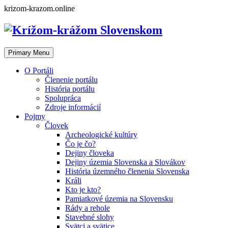
Skip
krizom-krazom.online
to
content
Primary Menu
O Portáli
Členenie portálu
História portálu
Spolupráca
Zdroje informácií
Pojmy
Človek
Archeologické kultúry
Čo je čo?
Dejiny človeka
Dejiny územia Slovenska a Slovákov
História územného členenia Slovenska
Králi
Kto je kto?
Pamiatkové územia na Slovensku
Rády a rehole
Stavebné slohy
Svätci a svätice