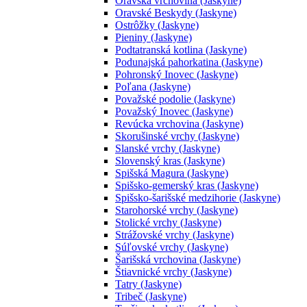
Oravská vrchovina (Jaskyne)
Oravské Beskydy (Jaskyne)
Ostrôžky (Jaskyne)
Pieniny (Jaskyne)
Podtatranská kotlina (Jaskyne)
Podunajská pahorkatina (Jaskyne)
Pohronský Inovec (Jaskyne)
Poľana (Jaskyne)
Považské podolie (Jaskyne)
Považský Inovec (Jaskyne)
Revúcka vrchovina (Jaskyne)
Skorušinské vrchy (Jaskyne)
Slanské vrchy (Jaskyne)
Slovenský kras (Jaskyne)
Spišská Magura (Jaskyne)
Spišsko-gemerský kras (Jaskyne)
Spišsko-šarišské medzihorie (Jaskyne)
Starohorské vrchy (Jaskyne)
Stolické vrchy (Jaskyne)
Strážovské vrchy (Jaskyne)
Súľovské vrchy (Jaskyne)
Šarišská vrchovina (Jaskyne)
Štiavnické vrchy (Jaskyne)
Tatry (Jaskyne)
Tribeč (Jaskyne)