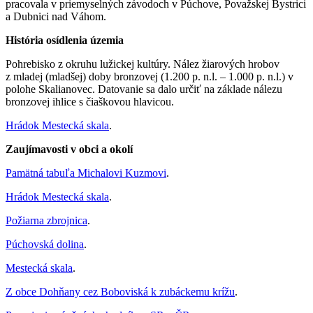
pracovala v priemyselných závodoch v Púchove, Považskej Bystrici
a Dubnici nad Váhom.
História osídlenia územia
Pohrebisko z okruhu lužickej kultúry. Nález žiarových hrobov
z mladej (mladšej) doby bronzovej (1.200 p. n.l. – 1.000 p. n.l.) v
polohe Skalianovec. Datovanie sa dalo určiť na základe nálezu
bronzovej ihlice s čiaškovou hlavicou.
Hrádok Mestecká skala
.
Zaujímavosti v obci a okolí
Pamätná tabuľa Michalovi Kuzmovi
.
Hrádok Mestecká skala
.
Požiarna zbrojnica
.
Púchovská dolina
.
Mestecká skala
.
Z obce Dohňany cez Boboviská k zubáckemu krížu
.