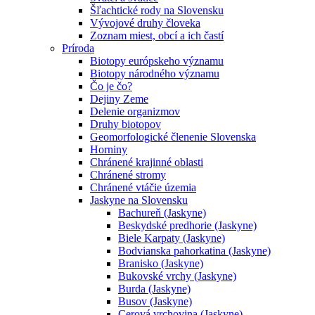
Šľachtické rody na Slovensku
Vývojové druhy človeka
Zoznam miest, obcí a ich častí
Príroda
Biotopy európskeho významu
Biotopy národného významu
Čo je čo?
Dejiny Zeme
Delenie organizmov
Druhy biotopov
Geomorfologické členenie Slovenska
Horniny
Chránené krajinné oblasti
Chránené stromy
Chránené vtáčie územia
Jaskyne na Slovensku
Bachureň (Jaskyne)
Beskydské predhorie (Jaskyne)
Biele Karpaty (Jaskyne)
Bodvianska pahorkatina (Jaskyne)
Branisko (Jaskyne)
Bukovské vrchy (Jaskyne)
Burda (Jaskyne)
Busov (Jaskyne)
Cerová vrchovina (Jaskyne)