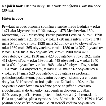
Najnižší bod:
Hladina rieky Biela voda pri výtoku z katastra obce
(304m).
História obce
Prvýkrát sa obec písomne spomína v súpise hradu Lednica v roku
1471 ako Myeztechko (ďalšie názvy: 1475 Meztheczko, 1504
Mesteczko, 1773 Mestečko). Patrila panstvu Lednica. V roku 1598
mala obec mlyn a 21 domov, v roku 1720 mala mlyn, v roku 1784
mala 54 domov, v roku 1828 mala 52 domov a 370 obyvateľov, v
roku 1869 mala 365 obyvateľov, v roku 1880 mala 327 obyvateľov,
v roku 1890 mala 365 obyvateľov, v roku 1900 mala 420
obyvateľov, v roku 1910 mala 423 obyvateľov, v roku 1921 mala
411 obyvateľov, v roku 1930 mala 448 obyvateľov, v roku 1940
mala 492 obyvateľov, v roku 1948 mala 459 obyvateľov, v roku
1961 mala 504 obyvateľov, v roku 1970 mala 562 obyvateľov a
v roku 2017 mala 520 obyvateľov. Obyvatelia sa zaoberali
poľnohospodárstvom, pestovaním ovocných stromov a chovom
dobytka. V 19.storočí tu bola pálenica. Začiatkom 20.storočia
obyvatelia odchádzali na sezónne práce na južné Slovensko
a odchádzali aj do Ameriky. Zaoberali sa chovom dobytka,
tkáčstvom, papučiarstvom, pletením košíkov a inými remeslami.
Bola tu aj valcha, píla a výroba sudov. V rokoch 1929, 1939 a 1949
postihli obec veľké povodne. V 20.storočí väčšina obyvateľov