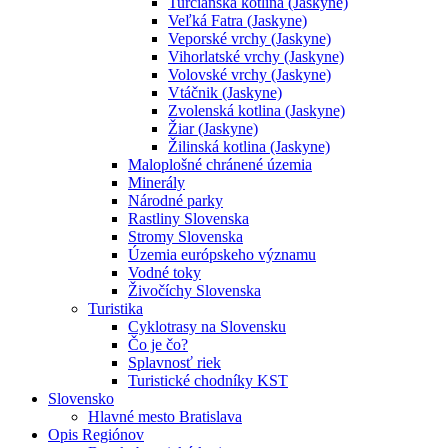
Turčianska kotlina (Jaskyne)
Veľká Fatra (Jaskyne)
Veporské vrchy (Jaskyne)
Vihorlatské vrchy (Jaskyne)
Volovské vrchy (Jaskyne)
Vtáčnik (Jaskyne)
Zvolenská kotlina (Jaskyne)
Žiar (Jaskyne)
Žilinská kotlina (Jaskyne)
Maloplošné chránené územia
Minerály
Národné parky
Rastliny Slovenska
Stromy Slovenska
Územia európskeho významu
Vodné toky
Živočíchy Slovenska
Turistika
Cyklotrasy na Slovensku
Čo je čo?
Splavnosť riek
Turistické chodníky KST
Slovensko
Hlavné mesto Bratislava
Opis Regiónov