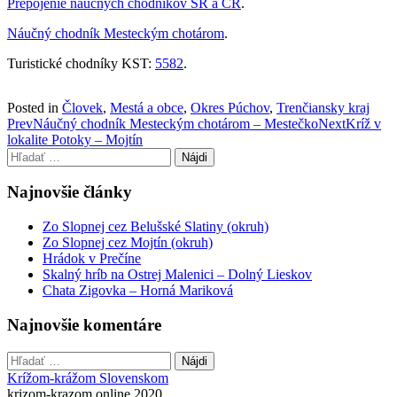
Prepojenie náučných chodníkov SR a ČR
.
Náučný chodník Mesteckým chotárom
.
Turistické chodníky KST:
5582
.
Posted in
Človek
,
Mestá a obce
,
Okres Púchov
,
Trenčiansky kraj
Post
Prev
Náučný chodník Mesteckým chotárom – Mestečko
Next
Kríž v
lokalite Potoky – Mojtín
navigation
Hľadať:
Najnovšie články
Zo Slopnej cez Belušské Slatiny (okruh)
Zo Slopnej cez Mojtín (okruh)
Hrádok v Prečíne
Skalný hríb na Ostrej Malenici – Dolný Lieskov
Chata Zigovka – Horná Mariková
Najnovšie komentáre
Hľadať:
Krížom-krážom Slovenskom
krizom-krazom.online 2020