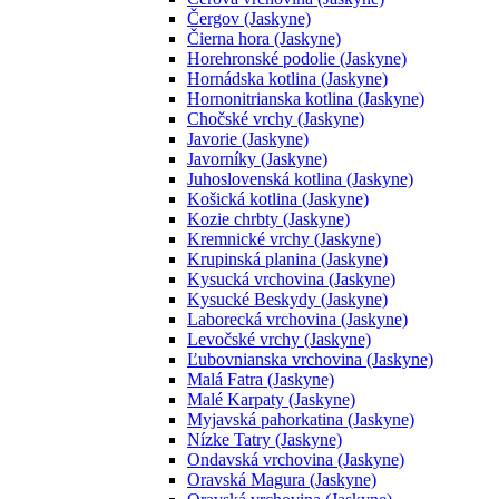
Čergov (Jaskyne)
Čierna hora (Jaskyne)
Horehronské podolie (Jaskyne)
Hornádska kotlina (Jaskyne)
Hornonitrianska kotlina (Jaskyne)
Chočské vrchy (Jaskyne)
Javorie (Jaskyne)
Javorníky (Jaskyne)
Juhoslovenská kotlina (Jaskyne)
Košická kotlina (Jaskyne)
Kozie chrbty (Jaskyne)
Kremnické vrchy (Jaskyne)
Krupinská planina (Jaskyne)
Kysucká vrchovina (Jaskyne)
Kysucké Beskydy (Jaskyne)
Laborecká vrchovina (Jaskyne)
Levočské vrchy (Jaskyne)
Ľubovnianska vrchovina (Jaskyne)
Malá Fatra (Jaskyne)
Malé Karpaty (Jaskyne)
Myjavská pahorkatina (Jaskyne)
Nízke Tatry (Jaskyne)
Ondavská vrchovina (Jaskyne)
Oravská Magura (Jaskyne)