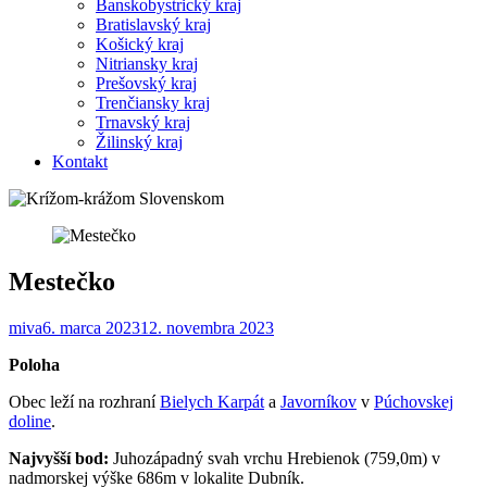
Banskobystrický kraj
Bratislavský kraj
Košický kraj
Nitriansky kraj
Prešovský kraj
Trenčiansky kraj
Trnavský kraj
Žilinský kraj
Kontakt
Mestečko
miva
6. marca 2023
12. novembra 2023
Poloha
Obec leží na rozhraní
Bielych Karpát
a
Javorníkov
v
Púchovskej
doline
.
Najvyšší bod:
Juhozápadný svah vrchu Hrebienok (759,0m) v
nadmorskej výške 686m v lokalite Dubník.