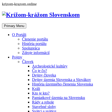
Skip
krizom-krazom.online
to
content
Primary Menu
O Portáli
Členenie portálu
História portálu
Spolupráca
Zdroje informácií
Pojmy
Človek
Archeologické kultúry
Čo je čo?
Dejiny človeka
Dejiny územia Slovenska a Slovákov
História územného členenia Slovenska
Králi
Kto je kto?
Pamiatkové územia na Slovensku
Rády a rehole
Stavebné slohy
Svätci a svätice