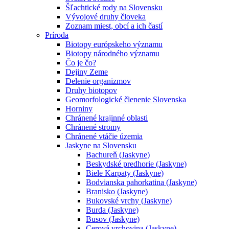
Šľachtické rody na Slovensku
Vývojové druhy človeka
Zoznam miest, obcí a ich častí
Príroda
Biotopy európskeho významu
Biotopy národného významu
Čo je čo?
Dejiny Zeme
Delenie organizmov
Druhy biotopov
Geomorfologické členenie Slovenska
Horniny
Chránené krajinné oblasti
Chránené stromy
Chránené vtáčie územia
Jaskyne na Slovensku
Bachureň (Jaskyne)
Beskydské predhorie (Jaskyne)
Biele Karpaty (Jaskyne)
Bodvianska pahorkatina (Jaskyne)
Branisko (Jaskyne)
Bukovské vrchy (Jaskyne)
Burda (Jaskyne)
Busov (Jaskyne)
Cerová vrchovina (Jaskyne)