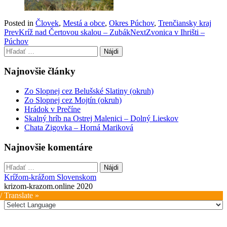
Posted in
Človek
,
Mestá a obce
,
Okres Púchov
,
Trenčiansky kraj
Post
Prev
Kríž nad Čertovou skalou – Zubák
Next
Zvonica v Ihrišti –
Púchov
navigation
Hľadať:
Najnovšie články
Zo Slopnej cez Belušské Slatiny (okruh)
Zo Slopnej cez Mojtín (okruh)
Hrádok v Prečíne
Skalný hríb na Ostrej Malenici – Dolný Lieskov
Chata Zigovka – Horná Mariková
Najnovšie komentáre
Hľadať:
Krížom-krážom Slovenskom
krizom-krazom.online 2020
/ Translate »