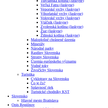
Turčianska kotlina (Jaskyne)
Veľká Fatra (Jaskyne)
Veporské vrchy (Jaskyne)
Vihorlatské vrchy (Jaskyne)
Volovské vrchy (Jaskyne)
Vtáčnik (Jaskyne)
Zvolenská kotlina (Jaskyne)
Žiar (Jaskyne)
Žilinská kotlina (Jaskyne)
Maloplošné chránené územia
Minerály
Národné parky
Rastliny Slovenska
Stromy Slovenska
Územia európskeho významu
Vodné toky
Živočíchy Slovenska
Turistika
Cyklotrasy na Slovensku
Čo je čo?
Splavnosť riek
Turistické chodníky KST
Slovensko
Hlavné mesto Bratislava
Opis Regiónov