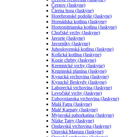
Čergov (Jaskyne)
Čierna hora (Jaskyne)
Horehronské podolie (Jaskyne)
Hornádska kotlina (Jaskyne)
Hornonitrianska kotlina (Jaskyne)
Chočské vrchy (Jaskyne)
Javorie (Jaskyne)
Javorníky (Jaskyne)
Juhoslovenská kotlina (Jaskyne)
Košická kotlina (Jaskyne)
Kozie chrbty (Jaskyne)
Kremnické vrchy (Jaskyne)
Krupinská planina (Jaskyne)
Kysucká vrchovina (Jaskyne)
Kysucké Beskydy (Jaskyne)
Laborecká vrchovina (Jaskyne)
Levočské vrchy (Jaskyne)
Ľubovnianska vrchovina (Jaskyne)
Malá Fatra (Jaskyne)
Malé Karpaty (Jaskyne)
Myjavská pahorkatina (Jaskyne)
Nízke Tatry (Jaskyne)
Ondavská vrchovina (Jaskyne)
Oravská Magura (Jaskyne)