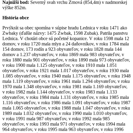
Najnižší bod:
Severný svah vrchu Zrnová (854,4m) v nadmorskej
výške 852m.
História obce
Prvýkrát sa obec spomína v súpise hradu Lednica v roku 1471 ako
Zwbaky (ďalšie názvy: 1475 Zwbak, 1598 Zubak). Patrila panstvu
Lednica. V chotári obce sú početné kopanice. V roku 1598 mala 12
domov, v roku 1720 mala mlyn a 24 daňovníkov, v roku 1784 mala
154 domov, 173 rodín a 923 obyvateľov, v roku 1828 mala 144
domov a 1.237 obyvateľov, v roku 1869 mala 983 obyvateľov, v
roku 1880 mala 901 obyvateľov, v roku 1890 mala 973 obyvateľov,
v roku 1900 mala 1.125 obyvateľov, v roku 1910 mala 1.051
obyvateľov, v roku 1921 mala 1.017 obyvateľov, v roku 1930 mala
1.085 obyvateľov, v roku 1940 mala 1.175 obyvateľov, v roku 1948
mala 1.119 obyvateľov, v roku 1961 mala 1.294 obyvateľov, v roku
1970 mala 1.348 obyvateľov, v roku 1981 mala 1.169 obyvateľov,
v roku 1982 mala 1.144 obyvateľov, v roku 1983 mala 1.133
obyvateľov, v roku 1984 mala 1.131 obyvateľov, v roku 1985 mala
1.116 obyvateľov, v roku 1986 mala 1.091 obyvateľov, v roku 1987
mala 1.065 obyvateľov, v roku 1988 mala 1.047 obyvateľov, v roku
1989 mala 1.032 obyvateľov, v roku 1990 mala 1.010 obyvateľov,
v roku 1991 mala 987 obyvateľov, v roku 1992 mala 985
obyvateľov, v roku 1993 mala 971 obyvateľov, v roku 1994 mala
964 obyvateľov, v roku 1995 mala 963 obyvateľov, v roku 1996