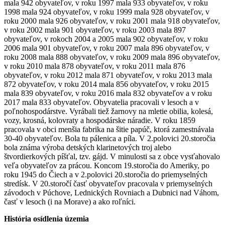
mala 942 obyvateľov, v roku 1997 mala 933 obyvateľov, v roku
1998 mala 924 obyvateľov, v roku 1999 mala 928 obyvateľov, v
roku 2000 mala 926 obyvateľov, v roku 2001 mala 918 obyvateľov,
v roku 2002 mala 901 obyvateľov, v roku 2003 mala 897
obyvateľov, v rokoch 2004 a 2005 mala 902 obyvateľov, v roku
2006 mala 901 obyvateľov, v roku 2007 mala 896 obyvateľov, v
roku 2008 mala 888 obyvateľov, v roku 2009 mala 896 obyvateľov,
v roku 2010 mala 878 obyvateľov, v roku 2011 mala 876
obyvateľov, v roku 2012 mala 871 obyvateľov, v roku 2013 mala
872 obyvateľov, v roku 2014 mala 856 obyvateľov, v roku 2015
mala 839 obyvateľov, v roku 2016 mala 832 obyvateľov a v roku
2017 mala 833 obyvateľov. Obyvatelia pracovali v lesoch a v
poľnohospodárstve. Vyrábali tiež žarnovy na mletie obilia, kolesá,
vozy, krosná, kolovraty a hospodárske náradie. V roku 1859
pracovala v obci menšia fabrika na šitie papúč, ktorá zamestnávala
30-40 obyvateľov. Bola tu pálenica a píla. V 2.polovici 20.storočia
bola známa výroba detských klarinetových troj alebo
štvordierkových píšťal, tzv. gájd. V minulosti sa z obce vysťahovalo
veľa obyvateľov za prácou. Koncom 19.storočia do Ameriky, po
roku 1945 do Čiech a v 2.polovici 20.storočia do priemyselných
stredísk. V 20.storočí časť obyvateľov pracovala v priemyselných
závodoch v Púchove, Lednických Rovniach a Dubnici nad Váhom,
časť v lesoch (i na Morave) a ako roľníci.
História osídlenia územia