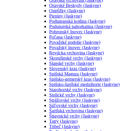
Oravská vrchovina (Jaskyne)
Oravské Beskydy (Jaskyne)
Ostrôžky (Jaskyne)
Pieniny (Jaskyne)
Podtatranská kotlina (Jaskyne)
Podunajská pahorkatina (Jaskyne)
Pohronský Inovec (Jaskyne)
Poľana (Jaskyne)
Považské podolie (Jaskyne)
Považský Inovec (Jaskyne)
Revúcka vrchovina (Jaskyne)
Skorušinské vrchy (Jaskyne)
Slanské vrchy (Jaskyne)
Slovenský kras (Jaskyne)
Spišská Magura (Jaskyne)
Spišsko-gemerský kras (Jaskyne)
Spišsko-šarišské medzihorie (Jaskyne)
Starohorské vrchy (Jaskyne)
Stolické vrchy (Jaskyne)
Strážovské vrchy (Jaskyne)
Súľovské vrchy (Jaskyne)
Šarišská vrchovina (Jaskyne)
Štiavnické vrchy (Jaskyne)
Tatry (Jaskyne)
Tribeč (Jaskyne)