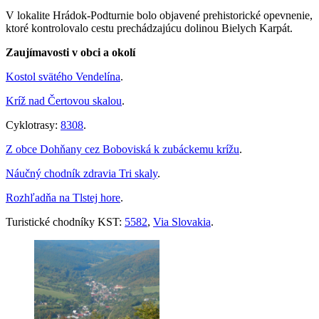
V lokalite Hrádok-Podturnie bolo objavené prehistorické opevnenie,
ktoré kontrolovalo cestu prechádzajúcu dolinou Bielych Karpát.
Zaujímavosti v obci a okolí
Kostol svätého Vendelína
.
Kríž nad Čertovou skalou
.
Cyklotrasy:
8308
.
Z obce Dohňany cez Boboviská k zubáckemu krížu
.
Náučný chodník zdravia Tri skaly
.
Rozhľadňa na Tlstej hore
.
Turistické chodníky KST:
5582
,
Via Slovakia
.