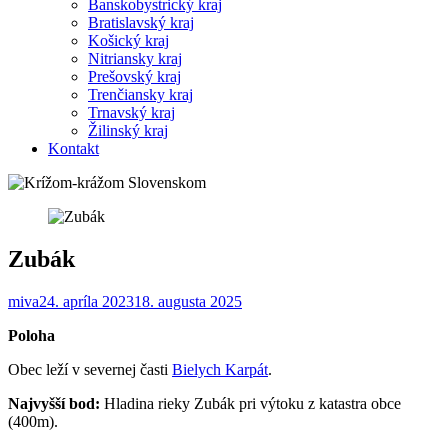
Banskobystrický kraj
Bratislavský kraj
Košický kraj
Nitriansky kraj
Prešovský kraj
Trenčiansky kraj
Trnavský kraj
Žilinský kraj
Kontakt
Zubák
miva
24. apríla 2023
18. augusta 2025
Poloha
Obec leží v severnej časti
Bielych Karpát
.
Najvyšší bod:
Hladina rieky Zubák pri výtoku z katastra obce
(400m).