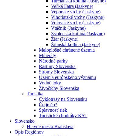
Turčianska kotlina (Jaskyne)
Veľká Fatra (Jaskyne)
Veporské vrchy (Jaskyne)
Vihorlatské vrchy (Jaskyne)
Volovské vrchy (Jaskyne)
Vtáčnik (Jaskyne)
Zvolenská kotlina (Jaskyne)
Žiar (Jaskyne)
Žilinská kotlina (Jaskyne)
Maloplošné chránené územia
Minerály
Národné parky
Rastliny Slovenska
Stromy Slovenska
Územia európskeho významu
Vodné toky
Živočíchy Slovenska
Turistika
Cyklotrasy na Slovensku
Čo je čo?
Splavnosť riek
Turistické chodníky KST
Slovensko
Hlavné mesto Bratislava
Opis Regiónov