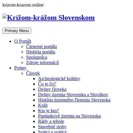
Skip
krizom-krazom.online
to
content
Primary Menu
O Portáli
Členenie portálu
História portálu
Spolupráca
Zdroje informácií
Pojmy
Človek
Archeologické kultúry
Čo je čo?
Dejiny človeka
Dejiny územia Slovenska a Slovákov
História územného členenia Slovenska
Králi
Kto je kto?
Pamiatkové územia na Slovensku
Rády a rehole
Stavebné slohy
Svätci a svätice