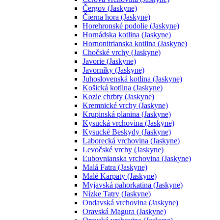
Čergov (Jaskyne)
Čierna hora (Jaskyne)
Horehronské podolie (Jaskyne)
Hornádska kotlina (Jaskyne)
Hornonitrianska kotlina (Jaskyne)
Chočské vrchy (Jaskyne)
Javorie (Jaskyne)
Javorníky (Jaskyne)
Juhoslovenská kotlina (Jaskyne)
Košická kotlina (Jaskyne)
Kozie chrbty (Jaskyne)
Kremnické vrchy (Jaskyne)
Krupinská planina (Jaskyne)
Kysucká vrchovina (Jaskyne)
Kysucké Beskydy (Jaskyne)
Laborecká vrchovina (Jaskyne)
Levočské vrchy (Jaskyne)
Ľubovnianska vrchovina (Jaskyne)
Malá Fatra (Jaskyne)
Malé Karpaty (Jaskyne)
Myjavská pahorkatina (Jaskyne)
Nízke Tatry (Jaskyne)
Ondavská vrchovina (Jaskyne)
Oravská Magura (Jaskyne)