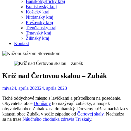
Banskobystrický kraj
Bratislavský kraj
Košický kraj
Nitriansky kraj
Prešovský kraj
Trenčiansky kraj
Trnavský kraj
Žilinský kraj
Kontakt
Kríž nad Čertovou skalou – Zubák
miva
24. apríla 2023
24. apríla 2023
Tiché oddychové miesto s lavičkami a prístreškom na posedenie.
Obyvatelia obce
Dohňany
ho nazývajú zubácky, a naopak
obyvatelia obce Zubák zasa dohňanský. Drevený kríž sa nachádza v
katastri obce Zubák, v sedle západne od
Čertovej skaly
. Nachádza
sa na trase
Náučného chodníka zdravia Tri skaly
.