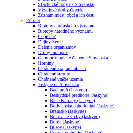
Šľachtické rody na Slovensku
Vývojové druhy človeka
Zoznam miest, obcí a ich častí
Príroda
Biotopy európskeho významu
Biotopy národného významu
Čo je čo?
Dejiny Zeme
Delenie organizmov
Druhy biotopov
Geomorfologické členenie Slovenska
Horniny
Chránené krajinné oblasti
Chránené stromy
Chránené vtáčie územia
Jaskyne na Slovensku
Bachureň (Jaskyne)
Beskydské predhorie (Jaskyne)
Biele Karpaty (Jaskyne)
Bodvianska pahorkatina (Jaskyne)
Branisko (Jaskyne)
Bukovské vrchy (Jaskyne)
Burda (Jaskyne)
Busov (Jaskyne)
Cerová vrchovina (Jaskyne)