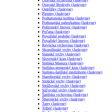
Oravská vrchovina (Jaskyne)
Oravské Beskydy (Jaskyne)
Ostrôžky (Jaskyne)
Pieniny (Jaskyne)
Podtatranská kotlina (Jaskyne)
Podunajská pahorkatina (Jaskyne)
Pohronský Inovec (Jaskyne)
Poľana (Jaskyne)
Považské podolie (Jaskyne)
Považský Inovec (Jaskyne)
Revúcka vrchovina (Jaskyne)
Skorušinské vrchy (Jaskyne)
Slanské vrchy (Jaskyne)
Slovenský kras (Jaskyne)
Spišská Magura (Jaskyne)
Spišsko-gemerský kras (Jaskyne)
Spišsko-šarišské medzihorie (Jaskyne)
Starohorské vrchy (Jaskyne)
Stolické vrchy (Jaskyne)
Strážovské vrchy (Jaskyne)
Súľovské vrchy (Jaskyne)
Šarišská vrchovina (Jaskyne)
Štiavnické vrchy (Jaskyne)
Tatry (Jaskyne)
Tribeč (Jaskyne)