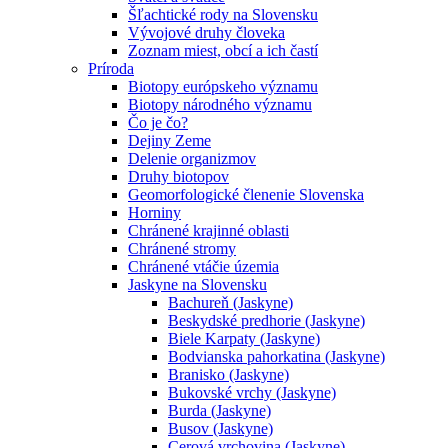
Šľachtické rody na Slovensku
Vývojové druhy človeka
Zoznam miest, obcí a ich častí
Príroda
Biotopy európskeho významu
Biotopy národného významu
Čo je čo?
Dejiny Zeme
Delenie organizmov
Druhy biotopov
Geomorfologické členenie Slovenska
Horniny
Chránené krajinné oblasti
Chránené stromy
Chránené vtáčie územia
Jaskyne na Slovensku
Bachureň (Jaskyne)
Beskydské predhorie (Jaskyne)
Biele Karpaty (Jaskyne)
Bodvianska pahorkatina (Jaskyne)
Branisko (Jaskyne)
Bukovské vrchy (Jaskyne)
Burda (Jaskyne)
Busov (Jaskyne)
Cerová vrchovina (Jaskyne)