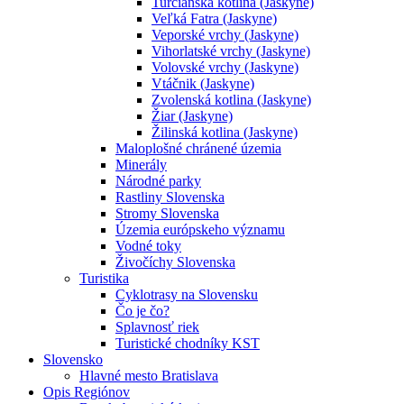
Turčianska kotlina (Jaskyne)
Veľká Fatra (Jaskyne)
Veporské vrchy (Jaskyne)
Vihorlatské vrchy (Jaskyne)
Volovské vrchy (Jaskyne)
Vtáčnik (Jaskyne)
Zvolenská kotlina (Jaskyne)
Žiar (Jaskyne)
Žilinská kotlina (Jaskyne)
Maloplošné chránené územia
Minerály
Národné parky
Rastliny Slovenska
Stromy Slovenska
Územia európskeho významu
Vodné toky
Živočíchy Slovenska
Turistika
Cyklotrasy na Slovensku
Čo je čo?
Splavnosť riek
Turistické chodníky KST
Slovensko
Hlavné mesto Bratislava
Opis Regiónov