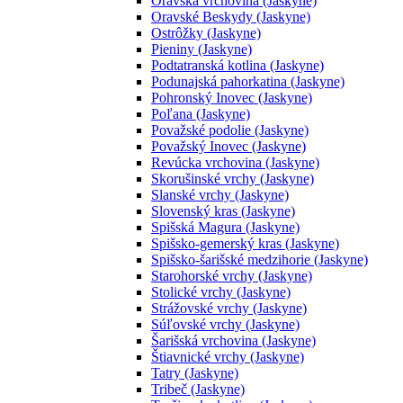
Oravská vrchovina (Jaskyne)
Oravské Beskydy (Jaskyne)
Ostrôžky (Jaskyne)
Pieniny (Jaskyne)
Podtatranská kotlina (Jaskyne)
Podunajská pahorkatina (Jaskyne)
Pohronský Inovec (Jaskyne)
Poľana (Jaskyne)
Považské podolie (Jaskyne)
Považský Inovec (Jaskyne)
Revúcka vrchovina (Jaskyne)
Skorušinské vrchy (Jaskyne)
Slanské vrchy (Jaskyne)
Slovenský kras (Jaskyne)
Spišská Magura (Jaskyne)
Spišsko-gemerský kras (Jaskyne)
Spišsko-šarišské medzihorie (Jaskyne)
Starohorské vrchy (Jaskyne)
Stolické vrchy (Jaskyne)
Strážovské vrchy (Jaskyne)
Súľovské vrchy (Jaskyne)
Šarišská vrchovina (Jaskyne)
Štiavnické vrchy (Jaskyne)
Tatry (Jaskyne)
Tribeč (Jaskyne)