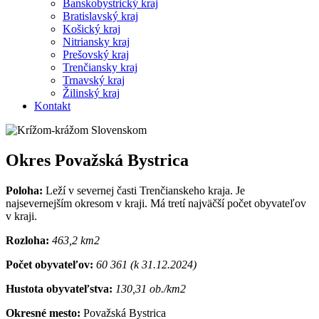
Banskobystrický kraj
Bratislavský kraj
Košický kraj
Nitriansky kraj
Prešovský kraj
Trenčiansky kraj
Trnavský kraj
Žilinský kraj
Kontakt
Okres Považská Bystrica
Poloha:
Leží v severnej časti Trenčianskeho kraja. Je
najsevernejším okresom v kraji. Má tretí najväčší počet obyvateľov
v kraji.
Rozloha:
463,2 km2
Počet obyvateľov:
60 361 (k 31.12.2024)
Hustota obyvateľstva:
130,31 ob./km2
Okresné mesto:
Považská Bystrica