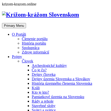
Skip
krizom-krazom.online
to
content
Primary Menu
O Portáli
Členenie portálu
História portálu
Spolupráca
Zdroje informácií
Pojmy
Človek
Archeologické kultúry
Čo je čo?
Dejiny človeka
Dejiny územia Slovenska a Slovákov
História územného členenia Slovenska
Králi
Kto je kto?
Pamiatkové územia na Slovensku
Rády a rehole
Stavebné slohy
Svätci a svätice