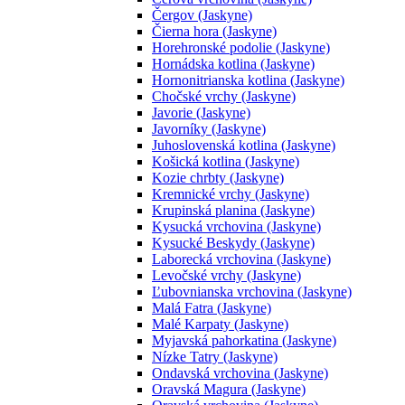
Čergov (Jaskyne)
Čierna hora (Jaskyne)
Horehronské podolie (Jaskyne)
Hornádska kotlina (Jaskyne)
Hornonitrianska kotlina (Jaskyne)
Chočské vrchy (Jaskyne)
Javorie (Jaskyne)
Javorníky (Jaskyne)
Juhoslovenská kotlina (Jaskyne)
Košická kotlina (Jaskyne)
Kozie chrbty (Jaskyne)
Kremnické vrchy (Jaskyne)
Krupinská planina (Jaskyne)
Kysucká vrchovina (Jaskyne)
Kysucké Beskydy (Jaskyne)
Laborecká vrchovina (Jaskyne)
Levočské vrchy (Jaskyne)
Ľubovnianska vrchovina (Jaskyne)
Malá Fatra (Jaskyne)
Malé Karpaty (Jaskyne)
Myjavská pahorkatina (Jaskyne)
Nízke Tatry (Jaskyne)
Ondavská vrchovina (Jaskyne)
Oravská Magura (Jaskyne)