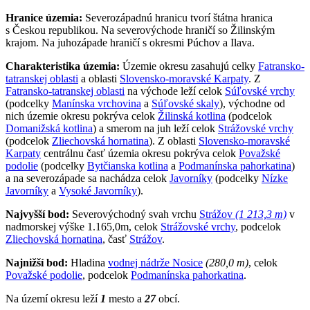
Hranice územia:
Severozápadnú hranicu tvorí štátna hranica
s Českou republikou. Na severovýchode hraničí so Žilinským
krajom. Na juhozápade hraničí s okresmi Púchov a Ilava.
Charakteristika územia:
Územie okresu zasahujú celky
Fatransko-
tatranskej oblasti
a oblasti
Slovensko-moravské Karpaty
. Z
Fatransko-tatranskej oblasti
na východe leží celok
Súľovské vrchy
(podcelky
Manínska vrchovina
a
Súľovské skaly
), východne od
nich územie okresu pokrýva celok
Žilinská kotlina
(podcelok
Domanižská kotlina
) a smerom na juh leží celok
Strážovské vrchy
(podcelok
Zliechovská hornatina
). Z oblasti
Slovensko-moravské
Karpaty
centrálnu časť územia okresu pokrýva celok
Považské
podolie
(podcelky
Bytčianska kotlina
a
Podmanínska pahorkatina
)
a na severozápade sa nachádza celok
Javorníky
(podcelky
Nízke
Javorníky
a
Vysoké Javorníky
).
Najvyšší bod:
Severovýchodný svah vrchu
Strážov
(1 213,3 m)
v
nadmorskej výške 1.165,0m, celok
Strážovské vrchy
, podcelok
Zliechovská hornatina
, časť
Strážov
.
Najnižší bod:
Hladina
vodnej nádrže Nosice
(280,0 m)
, celok
Považské podolie
, podcelok
Podmanínska pahorkatina
.
Na území okresu leží
1
mesto a
27
obcí.