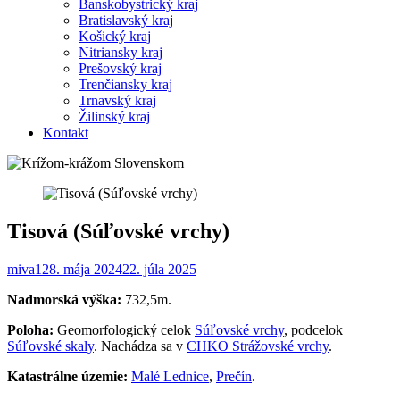
Banskobystrický kraj
Bratislavský kraj
Košický kraj
Nitriansky kraj
Prešovský kraj
Trenčiansky kraj
Trnavský kraj
Žilinský kraj
Kontakt
Tisová (Súľovské vrchy)
miva1
28. mája 2024
22. júla 2025
Nadmorská výška:
732,5m.
Poloha:
Geomorfologický celok
Súľovské vrchy
, podcelok
Súľovské skaly
. Nachádza sa v
CHKO Strážovské vrchy
.
Katastrálne územie:
Malé Lednice
,
Prečín
.