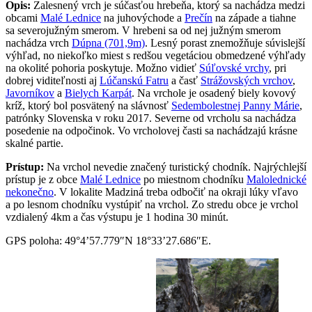
Opis:
Zalesnený vrch je súčasťou hrebeňa, ktorý sa nachádza medzi
obcami
Malé Lednice
na juhovýchode a
Prečín
na západe a tiahne
sa severojužným smerom. V hrebeni sa od nej južným smerom
nachádza vrch
Dúpna (701,9m)
. Lesný porast znemožňuje súvislejší
výhľad, no niekoľko miest s redšou vegetáciou obmedzené výhľady
na okolité pohoria poskytuje. Možno vidieť
Súľovské vrchy
, pri
dobrej viditeľnosti aj
Lúčanskú Fatru
a časť
Strážovských vrchov
,
Javorníkov
a
Bielych Karpát
. Na vrchole je osadený biely kovový
kríž, ktorý bol posvätený na slávnosť
Sedembolestnej Panny Márie
,
patrónky Slovenska v roku 2017. Severne od vrcholu sa nachádza
posedenie na odpočinok. Vo vrcholovej časti sa nachádzajú krásne
skalné partie.
Prístup:
Na vrchol nevedie značený turistický chodník. Najrýchlejší
prístup je z obce
Malé Lednice
po miestnom chodníku
Malolednické
nekonečno
. V lokalite Madziná treba odbočiť na okraji lúky vľavo
a po lesnom chodníku vystúpiť na vrchol. Zo stredu obce je vrchol
vzdialený 4km a čas výstupu je 1 hodina 30 minút.
GPS poloha: 49°4’57.779″N 18°33’27.686″E.