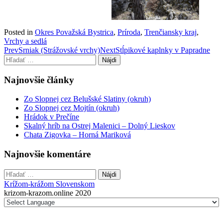
Posted in
Okres Považská Bystrica
,
Príroda
,
Trenčiansky kraj
,
Vrchy a sedlá
Post
Prev
Srniak (Strážovské vrchy)
Next
Stĺpikové kaplnky v Papradne
Hľadať:
navigation
Najnovšie články
Zo Slopnej cez Belušské Slatiny (okruh)
Zo Slopnej cez Mojtín (okruh)
Hrádok v Prečíne
Skalný hríb na Ostrej Malenici – Dolný Lieskov
Chata Zigovka – Horná Mariková
Najnovšie komentáre
Hľadať:
Krížom-krážom Slovenskom
krizom-krazom.online 2020