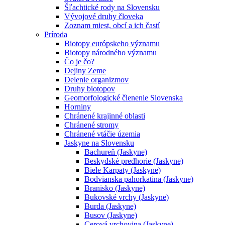
Šľachtické rody na Slovensku
Vývojové druhy človeka
Zoznam miest, obcí a ich častí
Príroda
Biotopy európskeho významu
Biotopy národného významu
Čo je čo?
Dejiny Zeme
Delenie organizmov
Druhy biotopov
Geomorfologické členenie Slovenska
Horniny
Chránené krajinné oblasti
Chránené stromy
Chránené vtáčie územia
Jaskyne na Slovensku
Bachureň (Jaskyne)
Beskydské predhorie (Jaskyne)
Biele Karpaty (Jaskyne)
Bodvianska pahorkatina (Jaskyne)
Branisko (Jaskyne)
Bukovské vrchy (Jaskyne)
Burda (Jaskyne)
Busov (Jaskyne)
Cerová vrchovina (Jaskyne)