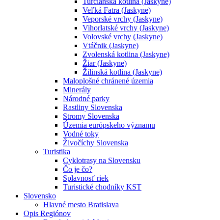
Turčianska kotlina (Jaskyne)
Veľká Fatra (Jaskyne)
Veporské vrchy (Jaskyne)
Vihorlatské vrchy (Jaskyne)
Volovské vrchy (Jaskyne)
Vtáčnik (Jaskyne)
Zvolenská kotlina (Jaskyne)
Žiar (Jaskyne)
Žilinská kotlina (Jaskyne)
Maloplošné chránené územia
Minerály
Národné parky
Rastliny Slovenska
Stromy Slovenska
Územia európskeho významu
Vodné toky
Živočíchy Slovenska
Turistika
Cyklotrasy na Slovensku
Čo je čo?
Splavnosť riek
Turistické chodníky KST
Slovensko
Hlavné mesto Bratislava
Opis Regiónov