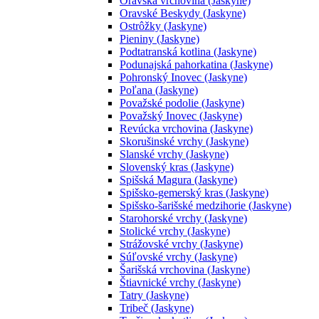
Oravská vrchovina (Jaskyne)
Oravské Beskydy (Jaskyne)
Ostrôžky (Jaskyne)
Pieniny (Jaskyne)
Podtatranská kotlina (Jaskyne)
Podunajská pahorkatina (Jaskyne)
Pohronský Inovec (Jaskyne)
Poľana (Jaskyne)
Považské podolie (Jaskyne)
Považský Inovec (Jaskyne)
Revúcka vrchovina (Jaskyne)
Skorušinské vrchy (Jaskyne)
Slanské vrchy (Jaskyne)
Slovenský kras (Jaskyne)
Spišská Magura (Jaskyne)
Spišsko-gemerský kras (Jaskyne)
Spišsko-šarišské medzihorie (Jaskyne)
Starohorské vrchy (Jaskyne)
Stolické vrchy (Jaskyne)
Strážovské vrchy (Jaskyne)
Súľovské vrchy (Jaskyne)
Šarišská vrchovina (Jaskyne)
Štiavnické vrchy (Jaskyne)
Tatry (Jaskyne)
Tribeč (Jaskyne)