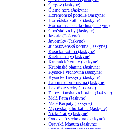
Čergov (Jaskyne)
Čierna hora (Jaskyne)
Horehronské podolie (Jaskyne)
Hornádska kotlina (Jaskyne)
Hornonitrianska kotlina (Jaskyne)
Chočské vrchy (Jaskyne)
Javorie (Jaskyne)
Javorníky (Jaskyne)
Juhoslovenská kotlina (Jaskyne)
Košická kotlina (Jaskyne)
Kozie chrbty (Jaskyne)
Kremnické vrchy (Jaskyne)
Krupinská planina (Jaskyne)
Kysucká vrchovina (Jaskyne)
Kysucké Beskydy (Jaskyne)
Laborecká vrchovina (Jaskyne)
Levočské vrchy (Jaskyne)
Ľubovnianska vrchovina (Jaskyne)
Malá Fatra (Jaskyne)
Malé Karpaty (Jaskyne)
Myjavská pahorkatina (Jaskyne)
Nízke Tatry (Jaskyne)
Ondavská vrchovina (Jaskyne)
Oravská Magura (Jaskyne)