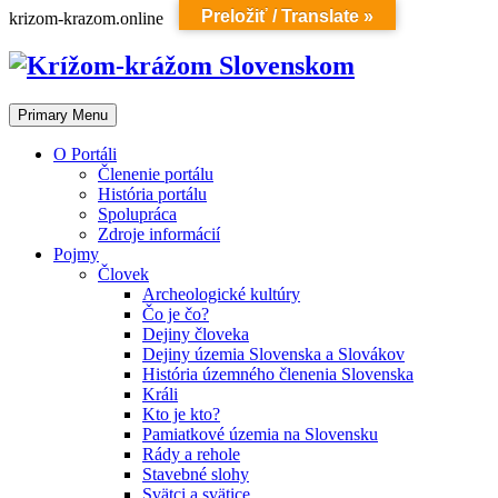
Preložiť / Translate »
Skip
krizom-krazom.online
to
content
Primary Menu
O Portáli
Členenie portálu
História portálu
Spolupráca
Zdroje informácií
Pojmy
Človek
Archeologické kultúry
Čo je čo?
Dejiny človeka
Dejiny územia Slovenska a Slovákov
História územného členenia Slovenska
Králi
Kto je kto?
Pamiatkové územia na Slovensku
Rády a rehole
Stavebné slohy
Svätci a svätice