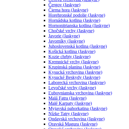
Čergov (Jaskyne)
Čierna hora (Jaskyne)
Horehronské podolie (Jaskyne)
Hornádska kotlina (Jaskyne)
Hornonitrianska kotlina (Jaskyne)
Chočské vrchy (Jaskyne)
Javorie (Jaskyne)
Javorníky (Jaskyne)
Juhoslovenská kotlina (Jaskyne)
Košická kotlina (Jaskyne)
Kozie chrbty (Jaskyne)
Kremnické vrchy (Jaskyne)
Krupinská planina (Jaskyne)
Kysucká vrchovina (Jaskyne)
Kysucké Beskydy (Jaskyne)
Laborecká vrchovina (Jaskyne)
Levočské vrchy (Jaskyne)
Ľubovnianska vrchovina (Jaskyne)
Malá Fatra (Jaskyne)
Malé Karpaty (Jaskyne)
Myjavská pahorkatina (Jaskyne)
Nízke Tatry (Jaskyne)
Ondavská vrchovina (Jaskyne)
Oravská Magura (Jaskyne)