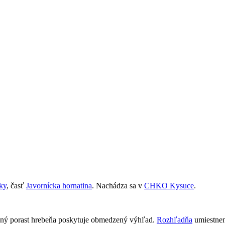
ky
, časť
Javornícka hornatina
. Nachádza sa v
CHKO Kysuce
.
esný porast hrebeňa poskytuje obmedzený výhľad.
Rozhľadňa
umiestnen