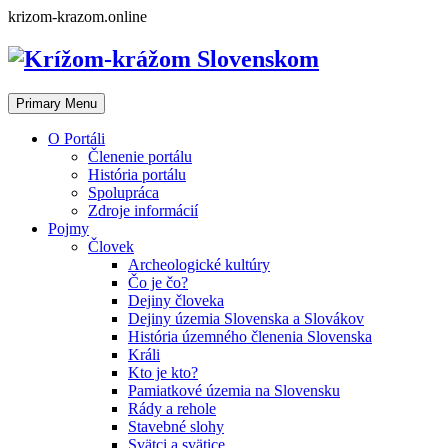
Skip
krizom-krazom.online
to
content
Primary Menu
O Portáli
Členenie portálu
História portálu
Spolupráca
Zdroje informácií
Pojmy
Človek
Archeologické kultúry
Čo je čo?
Dejiny človeka
Dejiny územia Slovenska a Slovákov
História územného členenia Slovenska
Králi
Kto je kto?
Pamiatkové územia na Slovensku
Rády a rehole
Stavebné slohy
Svätci a svätice