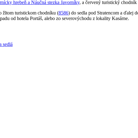
rnícky hrebeň a Náučná stezka Javorníky
, a červený turistický chodník 
po žltom turistickom chodníku (
8586
) do sedla pod Stratencom a ďalej 
adu od hotela Portáš, alebo zo severovýchodu z lokality Kasárne.
a sedlá