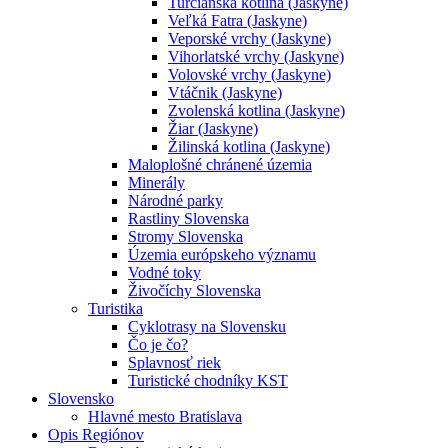
Turčianska kotlina (Jaskyne)
Veľká Fatra (Jaskyne)
Veporské vrchy (Jaskyne)
Vihorlatské vrchy (Jaskyne)
Volovské vrchy (Jaskyne)
Vtáčnik (Jaskyne)
Zvolenská kotlina (Jaskyne)
Žiar (Jaskyne)
Žilinská kotlina (Jaskyne)
Maloplošné chránené územia
Minerály
Národné parky
Rastliny Slovenska
Stromy Slovenska
Územia európskeho významu
Vodné toky
Živočíchy Slovenska
Turistika
Cyklotrasy na Slovensku
Čo je čo?
Splavnosť riek
Turistické chodníky KST
Slovensko
Hlavné mesto Bratislava
Opis Regiónov