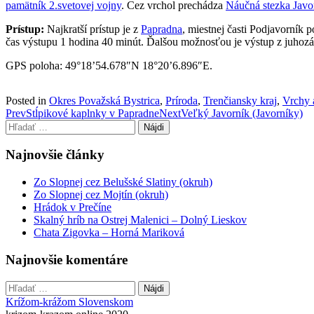
pamätník 2.svetovej vojny
. Cez vrchol prechádza
Náučná stezka Javo
Prístup:
Najkratší prístup je z
Papradna
, miestnej časti Podjavorník 
čas výstupu 1 hodina 40 minút. Ďalšou možnosťou je výstup z juhozáp
GPS poloha: 49°18’54.678″N 18°20’6.896″E.
Posted in
Okres Považská Bystrica
,
Príroda
,
Trenčiansky kraj
,
Vrchy 
Post
Prev
Stĺpikové kaplnky v Papradne
Next
Veľký Javorník (Javorníky)
Hľadať:
navigation
Najnovšie články
Zo Slopnej cez Belušské Slatiny (okruh)
Zo Slopnej cez Mojtín (okruh)
Hrádok v Prečíne
Skalný hríb na Ostrej Malenici – Dolný Lieskov
Chata Zigovka – Horná Mariková
Najnovšie komentáre
Hľadať:
Krížom-krážom Slovenskom