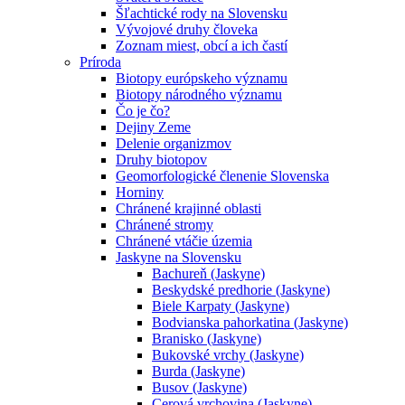
Šľachtické rody na Slovensku
Vývojové druhy človeka
Zoznam miest, obcí a ich častí
Príroda
Biotopy európskeho významu
Biotopy národného významu
Čo je čo?
Dejiny Zeme
Delenie organizmov
Druhy biotopov
Geomorfologické členenie Slovenska
Horniny
Chránené krajinné oblasti
Chránené stromy
Chránené vtáčie územia
Jaskyne na Slovensku
Bachureň (Jaskyne)
Beskydské predhorie (Jaskyne)
Biele Karpaty (Jaskyne)
Bodvianska pahorkatina (Jaskyne)
Branisko (Jaskyne)
Bukovské vrchy (Jaskyne)
Burda (Jaskyne)
Busov (Jaskyne)
Cerová vrchovina (Jaskyne)