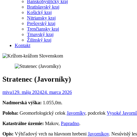
Banskobystrický kraj
Bratislavský kraj
Košický kraj
Nitriansky kraj
Prešovský kraj
Trenčiansky kraj
Trnavský kraj
Žilinský kraj
Kontakt
Stratenec (Javorníky)
miva1
29. mája 2024
24. marca 2026
Nadmorská výška:
1.055,0m.
Poloha:
Geomorfologický celok
Javorníky
, podcelok
Vysoké Javorní
Katastrálne územie:
Makov,
Papradno
.
Opis:
Výhľadový vrch na hlavnom hrebeni
Javorníkov
. Nesúvislý l