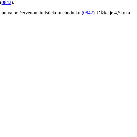
(
0842
).
doprava po červenom turistickom chodníku (
0842
). Dĺžka je 4,5km a