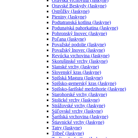
Oravská vrchovina (Jaskyne)
Oravské Beskydy (Jaskyne)
Ostrôžky (Jaskyne)
Pieniny (Jaskyne)
Podtatranská kotlina (Jaskyne)
Podunajská pahorkatina (Jaskyne)
Pohronský Inovec (Jaskyne)
Poľana (Jaskyne)
Považské podolie (Jaskyne)
Považský Inovec (Jaskyne)
Revúcka vrchovina (Jaskyne)
Skorušinské vrchy (Jaskyne)
Slanské vrchy (Jaskyne)
Slovenský kras (Jaskyne)
Spišská Magura (Jaskyne)
Spišsko-gemerský kras (Jaskyne)
Spišsko-šarišské medzihorie (Jaskyne)
Starohorské vrchy (Jaskyne)
Stolické vrchy (Jaskyne)
Strážovské vrchy (Jaskyne)
Súľovské vrchy (Jaskyne)
Šarišská vrchovina (Jaskyne)
Štiavnické vrchy (Jaskyne)
Tatry (Jaskyne)
Tribeč (Jaskyne)