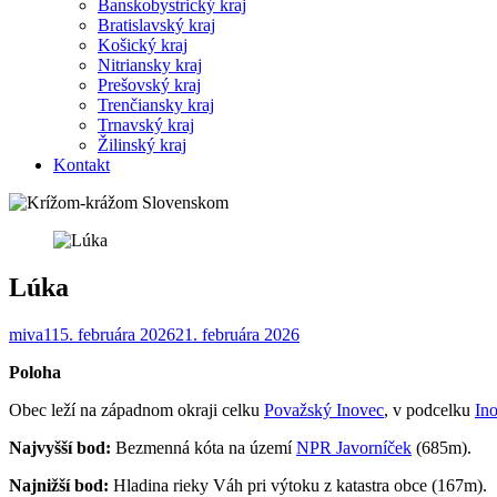
Banskobystrický kraj
Bratislavský kraj
Košický kraj
Nitriansky kraj
Prešovský kraj
Trenčiansky kraj
Trnavský kraj
Žilinský kraj
Kontakt
Lúka
miva1
15. februára 2026
21. februára 2026
Poloha
Obec leží na západnom okraji celku
Považský Inovec
, v podcelku
In
Najvyšší bod:
Bezmenná kóta na území
NPR Javorníček
(685m).
Najnižší bod:
Hladina rieky Váh pri výtoku z katastra obce (167m).