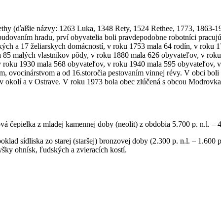
ethy (ďalšie názvy: 1263 Luka, 1348 Rety, 1524 Rethee, 1773, 1863-
 budovaním hradu, prví obyvatelia boli pravdepodobne robotníci pracujú
ských a 17 želiarskych domácností, v roku 1753 mala 64 rodín, v rok
 85 malých vlastníkov pôdy, v roku 1880 mala 626 obyvateľov, v rok
v roku 1930 mala 568 obyvateľov, v roku 1940 mala 595 obyvateľov, 
ovocinárstvom a od 16.storočia pestovaním vinnej révy. V obci boli hrn
 v okolí a v Ostrave. V roku 1973 bola obec zlúčená s obcou Modrovk
vá čepielka z mladej kamennej doby (neolit) z obdobia 5.700 p. n.l. – 
d sídliska zo starej (staršej) bronzovej doby (2.300 p. n.l. – 1.600 p
yšky ohnísk, ľudských a zvieracích kostí.