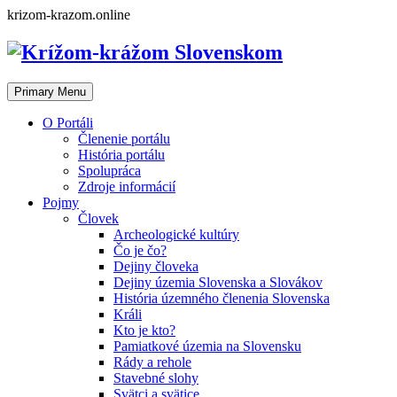
Skip
krizom-krazom.online
to
content
Primary Menu
O Portáli
Členenie portálu
História portálu
Spolupráca
Zdroje informácií
Pojmy
Človek
Archeologické kultúry
Čo je čo?
Dejiny človeka
Dejiny územia Slovenska a Slovákov
História územného členenia Slovenska
Králi
Kto je kto?
Pamiatkové územia na Slovensku
Rády a rehole
Stavebné slohy
Svätci a svätice