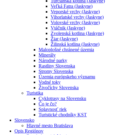
Turčianska kotlina (Jaskyne)
Veľká Fatra (Jaskyne)
Veporské vrchy (Jaskyne)
Vihorlatské vrchy (Jaskyne)
Volovské vrchy (Jaskyne)
Vtáčnik (Jaskyne)
Zvolenská kotlina (Jaskyne)
Žiar (Jaskyne)
Žilinská kotlina (Jaskyne)
Maloplošné chránené územia
Minerály
Národné parky
Rastliny Slovenska
Stromy Slovenska
Územia európskeho významu
Vodné toky
Živočíchy Slovenska
Turistika
Cyklotrasy na Slovensku
Čo je čo?
Splavnosť riek
Turistické chodníky KST
Slovensko
Hlavné mesto Bratislava
Opis Regiónov