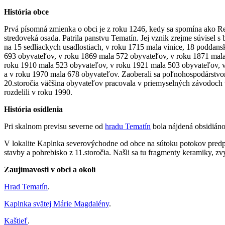
História obce
Prvá písomná zmienka o obci je z roku 1246, kedy sa spomína ako R
stredoveká osada. Patrila panstvu Tematín. Jej vznik zrejme súvisel s
na 15 sedliackych usadlostiach, v roku 1715 mala vinice, 18 poddan
693 obyvateľov, v roku 1869 mala 572 obyvateľov, v roku 1871 mala
roku 1910 mala 523 obyvateľov, v roku 1921 mala 503 obyvateľov, 
a v roku 1970 mala 678 obyvateľov. Zaoberali sa poľnohospodárstvom, 
20.storočia väčšina obyvateľov pracovala v priemyselných závodoch
rozdelili v roku 1990.
História osídlenia
Pri skalnom previsu severne od
hradu Tematín
bola nájdená obsidiáno
V lokalite Kaplnka severovýchodne od obce na sútoku potokov predpokla
stavby a pohrebisko z 11.storočia. Našli sa tu fragmenty keramiky, zv
Zaujímavosti v obci a okolí
Hrad Tematín
.
Kaplnka svätej Márie Magdalény
.
Kaštieľ
.