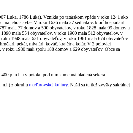
1907 Luka, 1786 Lúka). Vznikla po tatárskom vpáde v roku 1241 ako
ci na jeho stavbe. V roku 1636 mala 27 sedliakov, ktorí hospodárili
u 1787 mala 77 domov a 590 obyvateľov, v roku 1828 mala 99 domov a
u 1890 mala 554 obyvateľov, v roku 1900 mala 512 obyvateľov, v
v roku 1948 mala 621 obyvateľov, v roku 1961 mala 674 obyvateľov
čiari, pekár, mlynári, kováč, krajčír a kolár. V 2.polovici
a, v roku 1980 mali spolu 188 domov a 629 obyvateľov. Obce sa
4.400 p. n.l. a v potoku pod ním kamenná hladená sekera.
. n.l.) z okruhu
maďarovskej kultúry
. Našli sa tu tiež zvyšky sakrálnej