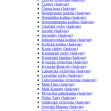
Čergov (Jaskyne)
Čierna hora (Jaskyne)
Horehronské podolie (Jaskyne)
Hornádska kotlina (Jaskyne)
Hornonitrianska kotlina (Jaskyne)
Chočské vrchy (Jaskyne)
Javorie (Jaskyne)
Javorníky (Jaskyne)
Juhoslovenská kotlina (Jaskyne)
Košická kotlina (Jaskyne)
Kozie chrbty (Jaskyne)
Kremnické vrchy (Jaskyne)
Krupinská planina (Jaskyne)
Kysucká vrchovina (Jaskyne)
Kysucké Beskydy (Jaskyne)
Laborecká vrchovina (Jaskyne)
Levočské vrchy (Jaskyne)
Ľubovnianska vrchovina (Jaskyne)
Malá Fatra (Jaskyne)
Malé Karpaty (Jaskyne)
Myjavská pahorkatina (Jaskyne)
Nízke Tatry (Jaskyne)
Ondavská vrchovina (Jaskyne)
Oravská Magura (Jaskyne)