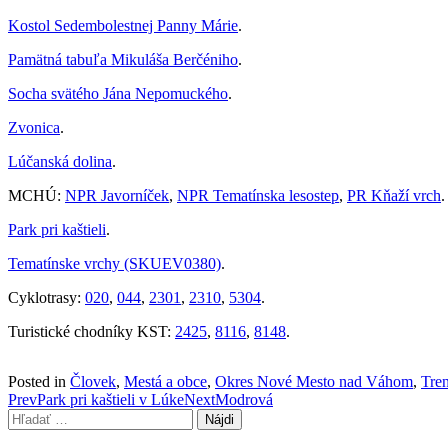
Kostol Sedembolestnej Panny Márie
.
Pamätná tabuľa Mikuláša Berčéniho
.
Socha svätého Jána Nepomuckého
.
Zvonica
.
Lúčanská dolina
.
MCHÚ:
NPR Javorníček
,
NPR Tematínska lesostep
,
PR Kňaží vrch
.
Park pri kaštieli
.
Tematínske vrchy (SKUEV0380)
.
Cyklotrasy:
020
,
044
,
2301
,
2310
,
5304
.
Turistické chodníky KST:
2425
,
8116
,
8148
.
Posted in
Človek
,
Mestá a obce
,
Okres Nové Mesto nad Váhom
,
Tren
Post
Prev
Park pri kaštieli v Lúke
Next
Modrová
Hľadať:
navigation