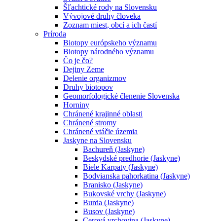
Šľachtické rody na Slovensku
Vývojové druhy človeka
Zoznam miest, obcí a ich častí
Príroda
Biotopy európskeho významu
Biotopy národného významu
Čo je čo?
Dejiny Zeme
Delenie organizmov
Druhy biotopov
Geomorfologické členenie Slovenska
Horniny
Chránené krajinné oblasti
Chránené stromy
Chránené vtáčie územia
Jaskyne na Slovensku
Bachureň (Jaskyne)
Beskydské predhorie (Jaskyne)
Biele Karpaty (Jaskyne)
Bodvianska pahorkatina (Jaskyne)
Branisko (Jaskyne)
Bukovské vrchy (Jaskyne)
Burda (Jaskyne)
Busov (Jaskyne)
Cerová vrchovina (Jaskyne)