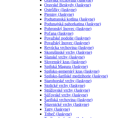
Oravská vrchovina (Jaskyne)
Oravské Beskydy (Jaskyne)
Ostrôžky (Jaskyne)
Pieniny (Jaskyne)
Podtatranská kotlina (Jaskyne)
Podunajská pahorkatina (Jaskyne)
Pohronský Inovec (Jaskyne)
Poľana (Jaskyne)
Považské podolie (Jaskyne)
Považský Inovec (Jaskyne)
Revúcka vrchovina (Jaskyne)
Skorušinské vrchy (Jaskyne)
Slanské vrchy (Jaskyne)
Slovenský kras (Jaskyne)
Spišská Magura (Jaskyne)
Spišsko-gemerský kras (Jaskyne)
Spišsko-šarišské medzihorie (Jaskyne)
Starohorské vrchy (Jaskyne)
Stolické vrchy (Jaskyne)
Strážovské vrchy (Jaskyne)
Súľovské vrchy (Jaskyne)
Šarišská vrchovina (Jaskyne)
Štiavnické vrchy (Jaskyne)
Tatry (Jaskyne)
Tribeč (Jaskyne)