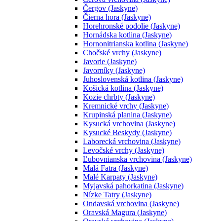
Čergov (Jaskyne)
Čierna hora (Jaskyne)
Horehronské podolie (Jaskyne)
Hornádska kotlina (Jaskyne)
Hornonitrianska kotlina (Jaskyne)
Chočské vrchy (Jaskyne)
Javorie (Jaskyne)
Javorníky (Jaskyne)
Juhoslovenská kotlina (Jaskyne)
Košická kotlina (Jaskyne)
Kozie chrbty (Jaskyne)
Kremnické vrchy (Jaskyne)
Krupinská planina (Jaskyne)
Kysucká vrchovina (Jaskyne)
Kysucké Beskydy (Jaskyne)
Laborecká vrchovina (Jaskyne)
Levočské vrchy (Jaskyne)
Ľubovnianska vrchovina (Jaskyne)
Malá Fatra (Jaskyne)
Malé Karpaty (Jaskyne)
Myjavská pahorkatina (Jaskyne)
Nízke Tatry (Jaskyne)
Ondavská vrchovina (Jaskyne)
Oravská Magura (Jaskyne)