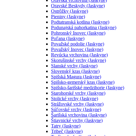
Oravská vrchovina (Jaskyne)
Oravské Beskydy (Jaskyne)
Ostrôžky (Jaskyne)
Pieniny (Jaskyne)
Podtatranská kotlina (Jaskyne)
Podunajská pahorkatina (Jaskyne)
Pohronský Inovec (Jaskyne)
Poľana (Jaskyne)
Považské podolie (Jaskyne)
Považský Inovec (Jaskyne)
Revúcka vrchovina (Jaskyne)
Skorušinské vrchy (Jaskyne)
Slanské vrchy (Jaskyne)
Slovenský kras (Jaskyne)
Spišská Magura (Jaskyne)
Spišsko-gemerský kras (Jaskyne)
Spišsko-šarišské medzihorie (Jaskyne)
Starohorské vrchy (Jaskyne)
Stolické vrchy (Jaskyne)
Strážovské vrchy (Jaskyne)
Súľovské vrchy (Jaskyne)
Šarišská vrchovina (Jaskyne)
Štiavnické vrchy (Jaskyne)
Tatry (Jaskyne)
Tribeč (Jaskyne)