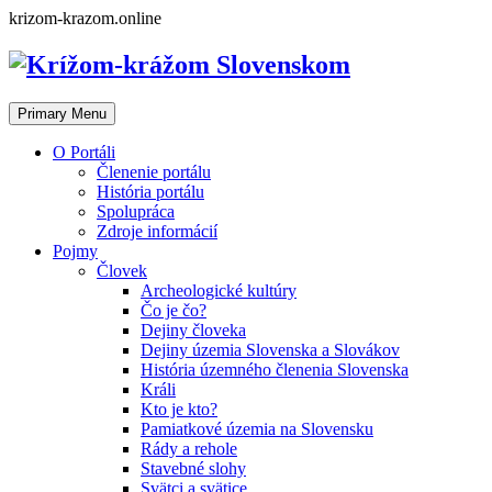
Skip
krizom-krazom.online
to
content
Primary Menu
O Portáli
Členenie portálu
História portálu
Spolupráca
Zdroje informácií
Pojmy
Človek
Archeologické kultúry
Čo je čo?
Dejiny človeka
Dejiny územia Slovenska a Slovákov
História územného členenia Slovenska
Králi
Kto je kto?
Pamiatkové územia na Slovensku
Rády a rehole
Stavebné slohy
Svätci a svätice