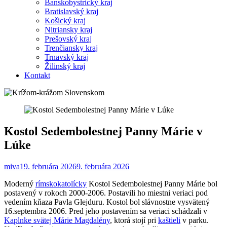
Banskobystrický kraj
Bratislavský kraj
Košický kraj
Nitriansky kraj
Prešovský kraj
Trenčiansky kraj
Trnavský kraj
Žilinský kraj
Kontakt
Kostol Sedembolestnej Panny Márie v
Lúke
miva1
9. februára 2026
9. februára 2026
Moderný
rímskokatolícky
Kostol Sedembolestnej Panny Márie bol
postavený v rokoch 2000-2006. Postavili ho miestni veriaci pod
vedením kňaza Pavla Glejduru. Kostol bol slávnostne vysvätený
16.septembra 2006. Pred jeho postavením sa veriaci schádzali v
Kaplnke svätej Márie Magdalény
, ktorá stojí pri
kaštieli
v parku.