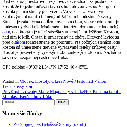
Keďže tá už priestorovo nevyhovovala, rozhodli sa postaviť si
kostol. Je to jednoloďová stavba s hranolovou vežou. Vstup do
kostola je umiestnený pod vežou. Vo veži sú za vysokými
zvukovými oknami, chránenými žalúziami umiestnené zvony.
Strecha je zakončená obdĺžnikovou strechou, vo vrchole ktorej je
umiestnený dvojkríž. Modernému interiéru dominuje jednoduchý
oltár
, nad ktorým je reliéf súsošia s umierajúcim Ježišom Kristom,
nad ním je kríž. Organ je umiestnený na chóre. Drevené lavice sú
pred
oltárom
rozmiestnené do polkruhu. Na bočných stenách lode
kostola sú umiestnené drevené vyrezávané reliéfy krížovej cesty.
Kostol je presvetlený vysokými obdĺžnikovými oknami. Nachádza
sa v severozápadnej časti obce Lúka.
GPS poloha: 48°39’24.341″N 17°52’40.445″E.
Posted in
Človek
,
Kostoly
,
Okres Nové Mesto nad Váhom
,
Trenčiansky kraj
Post
Prev
Kaplnka svätej Márie Magdalény v Lúke
Next
Pamätná tabuľa
Mikuláša Berčéniho v Lúke
navigation
Hľadať:
Najnovšie články
Zo Slopnej cez Belušské Slatiny (okruh)