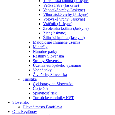
Turčianska kotlina (Jaskyne)
Veľká Fatra (Jaskyne)
Veporské vrchy (Jaskyne)
Vihorlatské vrchy (Jaskyne)
Volovské vrchy (Jaskyne)
Vtáčnik (Jaskyne)
Zvolenská kotlina (Jaskyne)
Žiar (Jaskyne)
Žilinská kotlina (Jaskyne)
Maloplošné chránené územia
Minerály
Národné parky
Rastliny Slovenska
Stromy Slovenska
Územia európskeho významu
Vodné toky
Živočíchy Slovenska
Turistika
Cyklotrasy na Slovensku
Čo je čo?
Splavnosť riek
Turistické chodníky KST
Slovensko
Hlavné mesto Bratislava
Opis Regiónov