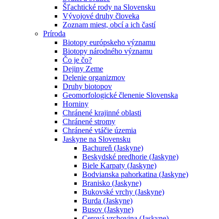
Šľachtické rody na Slovensku
Vývojové druhy človeka
Zoznam miest, obcí a ich častí
Príroda
Biotopy európskeho významu
Biotopy národného významu
Čo je čo?
Dejiny Zeme
Delenie organizmov
Druhy biotopov
Geomorfologické členenie Slovenska
Horniny
Chránené krajinné oblasti
Chránené stromy
Chránené vtáčie územia
Jaskyne na Slovensku
Bachureň (Jaskyne)
Beskydské predhorie (Jaskyne)
Biele Karpaty (Jaskyne)
Bodvianska pahorkatina (Jaskyne)
Branisko (Jaskyne)
Bukovské vrchy (Jaskyne)
Burda (Jaskyne)
Busov (Jaskyne)
Cerová vrchovina (Jaskyne)