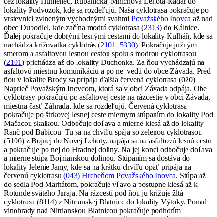
cez lokality Humenec, Rúbanička, Mníchova Lehota-Radar do
lokality Podvozok, kde sa rozdeľujú. Naša cyklotrasa pokračuje po
vrstevnici zvlneným východnými svahmi
Považského Inovca
až nad
obec Dubodiel, kde začína modrá cyklotrasa (
2313
) do Kálnice.
Ďalej pokračuje dobrými lesnými cestami do lokality Kulháň, kde sa
nachádza križovatka cyklotrás (
2101
,
5330
). Pokračuje južným
smerom a asfaltovou lesnou cestou spolu s modrou cyklotrasou
(
2101
) prichádza až do lokality Duchonka. Za ňou vychádzajú na
asfaltovú miestnu komunikáciu a po nej vedú do obce Závada. Pred
ňou v lokalite Brody sa pripája ďalšia červená cyklotrasa (020)
Naprieč Považským Inovcom, ktorá sa v obci Závada odpája. Obe
cyklotrasy pokračujú po asfaltovej ceste na rázcestie v obci Závada,
miestna časť Záhrada, kde sa rozdeľujú. Červená cyklotrasa
pokračuje po štrkovej lesnej ceste miernym stúpaním do lokality Pod
Mačacou skalkou. Odbočuje doľava a mierne klesá až do lokality
Ranč pod Babicou. Tu sa na chvíľu spája so zelenou cyklotrasou
(5106) z Bojnej do Novej Lehoty, napája sa na asfaltovú lesnú cestu
a pokračuje po nej do Hradnej doliny. Na jej konci odbočuje doľava
a mierne stúpa Bojnianskou dolinou. Stúpaním sa dostáva do
lokality Jelenie Jamy, kde sa na krátku chvíľu opäť pripája na
červenú cyklotrasu
(043) Hrebeňom Považského Inovca
. Stúpa až
do sedla Pod Marhátom, pokračuje vľavo a postupne klesá až k
Rotunde svätého Juraja. Na rázcestí pod ňou ju križuje žltá
cyklotrasa (8114) z Nitrianskej Blatnice do lokality Výtoky. Ponad
vinohrady nad Nitrianskou Blatnicou pokračuje podhorím