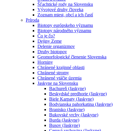
Šľachtické rody na Slovensku
Vývojové druhy človeka
Zoznam miest, obcí a ich častí
Príroda
Biotopy európskeho významu
Biotopy národného významu
Čo je čo?
Dejiny Zeme
Delenie organizmov
Druhy biotopov
Geomorfologické členenie Slovenska
Horniny
Chránené krajinné oblasti
Chránené stromy
Chránené vtáčie územia
Jaskyne na Slovensku
Bachureň (Jaskyne)
Beskydské predhorie (Jaskyne)
Biele Karpaty (Jaskyne)
Bodvianska pahorkatina (Jaskyne)
Branisko (Jaskyne)
Bukovské vrchy (Jaskyne)
Burda (Jaskyne)
Busov (Jaskyne)
Cerová vrchovina (Jaskyne)