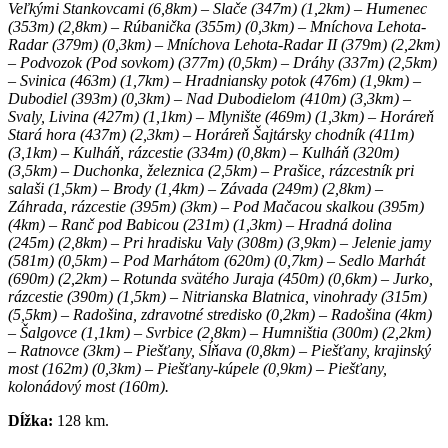
Veľkými Stankovcami (6,8km) – Slače (347m) (1,2km) – Humenec
(353m) (2,8km) – Rúbanička (355m) (0,3km) – Mníchova Lehota-
Radar (379m) (0,3km) – Mníchova Lehota-Radar II (379m) (2,2km)
– Podvozok (Pod sovkom) (377m) (0,5km) – Dráhy (337m) (2,5km)
– Svinica (463m) (1,7km) – Hradniansky potok (476m) (1,9km) –
Dubodiel (393m) (0,3km) – Nad Dubodielom (410m) (3,3km) –
Svaly, Livina (427m) (1,1km) – Mlynište (469m) (1,3km) – Horáreň
Stará hora (437m) (2,3km) – Horáreň Šajtársky chodník (411m)
(3,1km) – Kulháň, rázcestie (334m) (0,8km) – Kulháň (320m)
(3,5km) – Duchonka, železnica (2,5km) – Prašice, rázcestník pri
salaši (1,5km) – Brody (1,4km) – Závada (249m) (2,8km) –
Záhrada, rázcestie (395m) (3km) – Pod Mačacou skalkou (395m)
(4km) – Ranč pod Babicou (231m) (1,3km) – Hradná dolina
(245m) (2,8km) – Pri hradisku Valy (308m) (3,9km) – Jelenie jamy
(581m) (0,5km) – Pod Marhátom (620m) (0,7km) – Sedlo Marhát
(690m) (2,2km) – Rotunda svätého Juraja (450m) (0,6km) – Jurko,
rázcestie (390m) (1,5km) – Nitrianska Blatnica, vinohrady (315m)
(5,5km) – Radošina, zdravotné stredisko (0,2km) – Radošina (4km)
– Šalgovce (1,1km) – Svrbice (2,8km) – Humništia (300m) (2,2km)
– Ratnovce (3km) – Piešťany, Sĺňava (0,8km) – Piešťany, krajinský
most (162m) (0,3km) – Piešťany-kúpele (0,9km) – Piešťany,
kolonádový most (160m).
Dĺžka:
128 km.