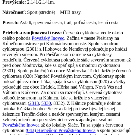
Prevýšenie:
2.141/2.141m.
Náročnosť:
Sport (stredné) – MTB trasy.
Povrch:
Asfalt, spevnená cesta, trail, poľná cesta, lesná cesta.
Priebeh a zaujímavosti trasy:
Červená cyklotrasa vedie okolo
celého pohoria
Považský Inovec
. Začína v meste Piešťany na
Kúpeľnom ostrove pri Kolonádovom moste. Spolu s modrou
cyklotrasou (2301) z Hlohovca do Nemšovej pokračuje po hrádzi
severným smerom. Pri Piešťanskom ramene sa cyklotrasy
rozdeľujú. Červená cyklotrasa pokračuje stále severným smerom až
pred obec Modrovka, kde sa opäť spája s modrou cyklotrasou
(2301). Spolu pokračujú do obce Modrovka. Tu ich križuje červená
cyklotrasa (020) Naprieč Považským Inovcom. Cyklotrasy spolu
pokračujú cez obce Lúka, spájajú sa s cyklotrasou (020) a všetky
pokračujú cez obce Hrádok, Hôrka nad Váhom, Nová Ves nad
Váhom a Kočovce. Za obcou sa rozdeľujú. Červená cyklotrasa
odbočuje smerom na Kálnicu, kde sa križuje s viacerými
cyklotrasami (
2313
,
5330
, 8332). Z Kálnice pokračuje dolinou
potoka Kňažia do obce Selec a ďalej po trase bývalej lesnej
železnice Trenčín-Selce a neskôr spevnenými lesnými cestami
zvlneným terénom po vrstevnici severozápadnými svahmi
Považského Inovca
až do lokality Slače. Tu sa spája s červenou
cyklotrasou
(043) Hrebeňom Považského Inovca
a spolu pokračujú