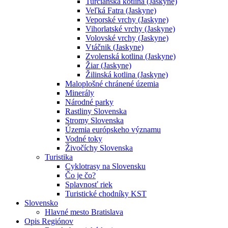
Turčianska kotlina (Jaskyne)
Veľká Fatra (Jaskyne)
Veporské vrchy (Jaskyne)
Vihorlatské vrchy (Jaskyne)
Volovské vrchy (Jaskyne)
Vtáčnik (Jaskyne)
Zvolenská kotlina (Jaskyne)
Žiar (Jaskyne)
Žilinská kotlina (Jaskyne)
Maloplošné chránené územia
Minerály
Národné parky
Rastliny Slovenska
Stromy Slovenska
Územia európskeho významu
Vodné toky
Živočíchy Slovenska
Turistika
Cyklotrasy na Slovensku
Čo je čo?
Splavnosť riek
Turistické chodníky KST
Slovensko
Hlavné mesto Bratislava
Opis Regiónov