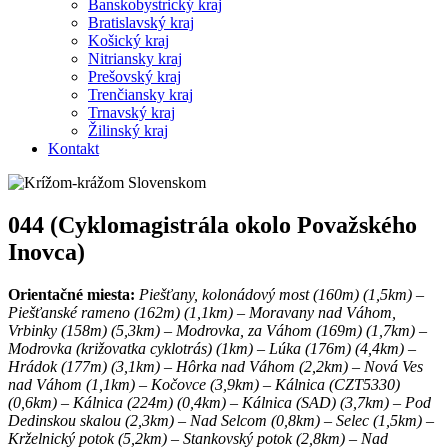
Banskobystrický kraj
Bratislavský kraj
Košický kraj
Nitriansky kraj
Prešovský kraj
Trenčiansky kraj
Trnavský kraj
Žilinský kraj
Kontakt
044 (Cyklomagistrála okolo Považského
Inovca)
Orientačné miesta:
Piešťany, kolonádový most (160m) (1,5km) –
Piešťanské rameno (162m) (1,1km) – Moravany nad Váhom,
Vrbinky (158m) (5,3km) – Modrovka, za Váhom (169m) (1,7km) –
Modrovka (križovatka cyklotrás) (1km) – Lúka (176m) (4,4km) –
Hrádok (177m) (3,1km) – Hôrka nad Váhom (2,2km) – Nová Ves
nad Váhom (1,1km) – Kočovce (3,9km) – Kálnica (CZT5330)
(0,6km) – Kálnica (224m) (0,4km) – Kálnica (SAD) (3,7km) – Pod
Dedinskou skalou (2,3km) – Nad Selcom (0,8km) – Selec (1,5km) –
Krželnický potok (5,2km) – Stankovský potok (2,8km) – Nad