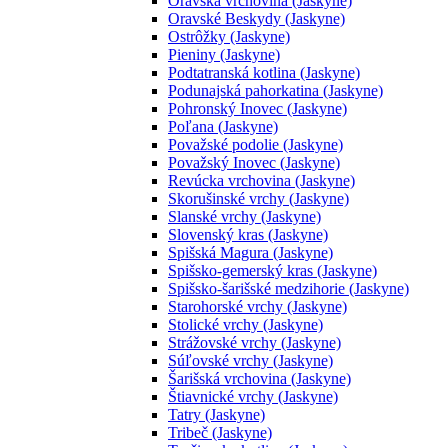
Oravská vrchovina (Jaskyne)
Oravské Beskydy (Jaskyne)
Ostrôžky (Jaskyne)
Pieniny (Jaskyne)
Podtatranská kotlina (Jaskyne)
Podunajská pahorkatina (Jaskyne)
Pohronský Inovec (Jaskyne)
Poľana (Jaskyne)
Považské podolie (Jaskyne)
Považský Inovec (Jaskyne)
Revúcka vrchovina (Jaskyne)
Skorušinské vrchy (Jaskyne)
Slanské vrchy (Jaskyne)
Slovenský kras (Jaskyne)
Spišská Magura (Jaskyne)
Spišsko-gemerský kras (Jaskyne)
Spišsko-šarišské medzihorie (Jaskyne)
Starohorské vrchy (Jaskyne)
Stolické vrchy (Jaskyne)
Strážovské vrchy (Jaskyne)
Súľovské vrchy (Jaskyne)
Šarišská vrchovina (Jaskyne)
Štiavnické vrchy (Jaskyne)
Tatry (Jaskyne)
Tribeč (Jaskyne)