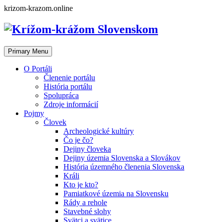
Skip
krizom-krazom.online
to
content
Primary Menu
O Portáli
Členenie portálu
História portálu
Spolupráca
Zdroje informácií
Pojmy
Človek
Archeologické kultúry
Čo je čo?
Dejiny človeka
Dejiny územia Slovenska a Slovákov
História územného členenia Slovenska
Králi
Kto je kto?
Pamiatkové územia na Slovensku
Rády a rehole
Stavebné slohy
Svätci a svätice