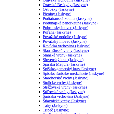
Oravská vrchovina (Jaskyne)
Oravské Beskydy (Jaskyne)
Ostrôžky (Jaskyne)
Pieniny (Jaskyne)
Podtatranská kotlina (Jaskyne)
Podunajská pahorkatina (Jaskyne)
Pohronský Inovec (Jaskyne)
Poľana (Jaskyne)
Považské podolie (Jaskyne)
Považský Inovec (Jaskyne)
Revúcka vrchovina (Jaskyne)
Skorušinské vrchy (Jaskyne)
Slanské vrchy (Jaskyne)
Slovenský kras (Jaskyne)
Spišská Magura (Jaskyne)
Spišsko-gemerský kras (Jaskyne)
Spišsko-šarišské medzihorie (Jaskyne)
Starohorské vrchy (Jaskyne)
Stolické vrchy (Jaskyne)
Strážovské vrchy (Jaskyne)
Súľovské vrchy (Jaskyne)
Šarišská vrchovina (Jaskyne)
Štiavnické vrchy (Jaskyne)
Tatry (Jaskyne)
Tribeč (Jaskyne)