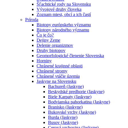
Šľachtické rody na Slovensku
Vývojové druhy človeka
Zoznam miest, obcí a ich častí
Príroda
Biotopy európskeho významu
Biotopy národného významu
Čo je čo?
Dejiny Zeme
Delenie organizmov
Druhy biotopov
Geomorfologické členenie Slovenska
Horniny
Chránené krajinné oblasti
Chránené stromy
Chránené vtáčie územia
Jaskyne na Slovensku
Bachureň (Jaskyne)
Beskydské predhorie (Jaskyne)
Biele Karpaty (Jaskyne)
Bodvianska pahorkatina (Jaskyne)
Branisko (Jaskyne)
Bukovské vrchy (Jaskyne)
Burda (Jaskyne)
Busov (Jaskyne)
Cerová vrchovina (Jaskyne)