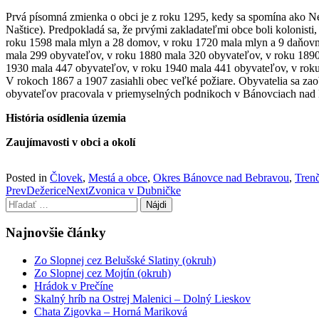
Prvá písomná zmienka o obci je z roku 1295, kedy sa spomína ako N
Naštice). Predpokladá sa, že prvými zakladateľmi obce boli kolonisti, 
roku 1598 mala mlyn a 28 domov, v roku 1720 mala mlyn a 9 daňovn
mala 299 obyvateľov, v roku 1880 mala 320 obyvateľov, v roku 1890
1930 mala 447 obyvateľov, v roku 1940 mala 441 obyvateľov, v rok
V rokoch 1867 a 1907 zasiahli obec veľké požiare. Obyvatelia sa za
obyvateľov pracovala v priemyselných podnikoch v Bánovciach nad 
História osídlenia územia
Zaujímavosti v obci a okolí
Posted in
Človek
,
Mestá a obce
,
Okres Bánovce nad Bebravou
,
Trenč
Post
Prev
Dežerice
Next
Zvonica v Dubničke
Hľadať:
navigation
Najnovšie články
Zo Slopnej cez Belušské Slatiny (okruh)
Zo Slopnej cez Mojtín (okruh)
Hrádok v Prečíne
Skalný hríb na Ostrej Malenici – Dolný Lieskov
Chata Zigovka – Horná Mariková