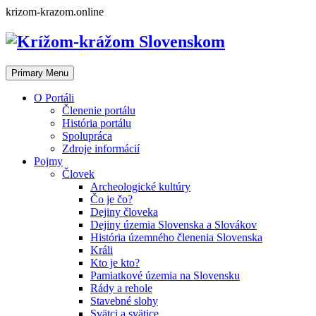
Skip
krizom-krazom.online
to
content
Primary Menu
O Portáli
Členenie portálu
História portálu
Spolupráca
Zdroje informácií
Pojmy
Človek
Archeologické kultúry
Čo je čo?
Dejiny človeka
Dejiny územia Slovenska a Slovákov
História územného členenia Slovenska
Králi
Kto je kto?
Pamiatkové územia na Slovensku
Rády a rehole
Stavebné slohy
Svätci a svätice