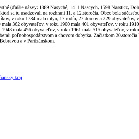
esthé (ďalšie názvy: 1389 Nasyché, 1411 Nascych, 1598 Nassticz, Dol
ktorí sa tu usadzovali na rozhraní 11. a 12.storočia. Obec bola súčasťo
íkov, v roku 1784 mala mlyn, 17 rodín, 27 domov a 229 obyvateľov, 
 mala 362 obyvateľov, v roku 1900 mala 401 obyvateľov, v roku 1910
u 1948 mala 456 obyvateľov, v roku 1961 mala 515 obyvateľov, v rok
oberali poľnohospodárstvom a chovom dobytka. Začiatkom 20.storočia b
Bebravou a v Partizánskom.
iansky kraj