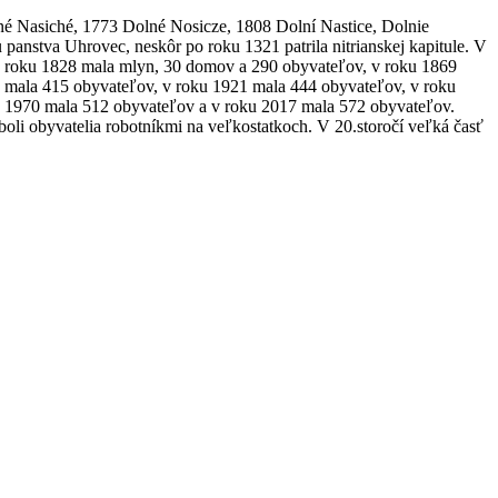
né Nasiché, 1773 Dolné Nosicze, 1808 Dolní Nastice, Dolnie
u panstva Uhrovec, neskôr po roku 1321 patrila nitrianskej kapitule. V
v roku 1828 mala mlyn, 30 domov a 290 obyvateľov, v roku 1869
 mala 415 obyvateľov, v roku 1921 mala 444 obyvateľov, v roku
u 1970 mala 512 obyvateľov a v roku 2017 mala 572 obyvateľov.
oli obyvatelia robotníkmi na veľkostatkoch. V 20.storočí veľká časť