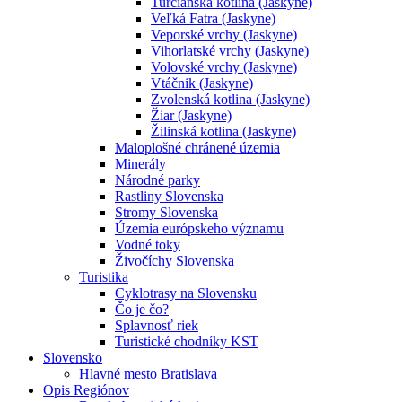
Turčianska kotlina (Jaskyne)
Veľká Fatra (Jaskyne)
Veporské vrchy (Jaskyne)
Vihorlatské vrchy (Jaskyne)
Volovské vrchy (Jaskyne)
Vtáčnik (Jaskyne)
Zvolenská kotlina (Jaskyne)
Žiar (Jaskyne)
Žilinská kotlina (Jaskyne)
Maloplošné chránené územia
Minerály
Národné parky
Rastliny Slovenska
Stromy Slovenska
Územia európskeho významu
Vodné toky
Živočíchy Slovenska
Turistika
Cyklotrasy na Slovensku
Čo je čo?
Splavnosť riek
Turistické chodníky KST
Slovensko
Hlavné mesto Bratislava
Opis Regiónov