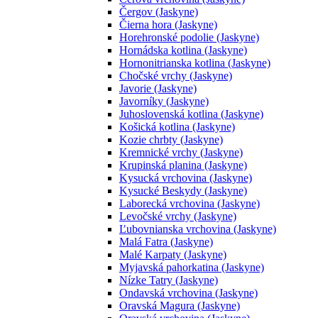
Čergov (Jaskyne)
Čierna hora (Jaskyne)
Horehronské podolie (Jaskyne)
Hornádska kotlina (Jaskyne)
Hornonitrianska kotlina (Jaskyne)
Chočské vrchy (Jaskyne)
Javorie (Jaskyne)
Javorníky (Jaskyne)
Juhoslovenská kotlina (Jaskyne)
Košická kotlina (Jaskyne)
Kozie chrbty (Jaskyne)
Kremnické vrchy (Jaskyne)
Krupinská planina (Jaskyne)
Kysucká vrchovina (Jaskyne)
Kysucké Beskydy (Jaskyne)
Laborecká vrchovina (Jaskyne)
Levočské vrchy (Jaskyne)
Ľubovnianska vrchovina (Jaskyne)
Malá Fatra (Jaskyne)
Malé Karpaty (Jaskyne)
Myjavská pahorkatina (Jaskyne)
Nízke Tatry (Jaskyne)
Ondavská vrchovina (Jaskyne)
Oravská Magura (Jaskyne)