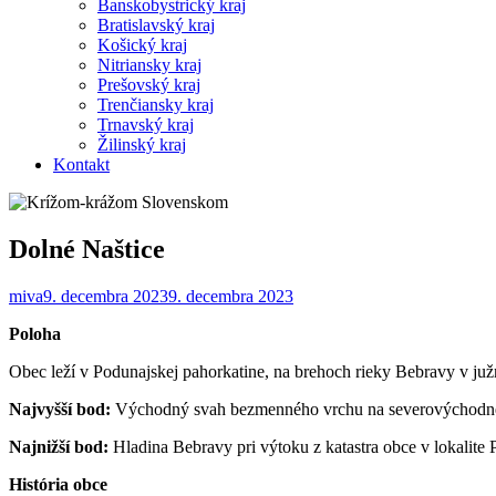
Banskobystrický kraj
Bratislavský kraj
Košický kraj
Nitriansky kraj
Prešovský kraj
Trenčiansky kraj
Trnavský kraj
Žilinský kraj
Kontakt
Dolné Naštice
miva
9. decembra 2023
9. decembra 2023
Poloha
Obec leží v Podunajskej pahorkatine, na brehoch rieky Bebravy v ju
Najvyšší bod:
Východný svah bezmenného vrchu na severovýchodnej 
Najnižší bod:
Hladina Bebravy pri výtoku z katastra obce v lokalite
História obce