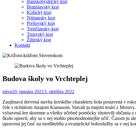
Banskobystrický kraj
Bratislavský kraj
Košický kraj
Nitriansky kraj
Prešovský kraj
Trenčiansky kraj
Trnavský kraj
Žilinský kraj
Kontakt
Budova školy vo Vrchteplej
miva
10. januára 2021
3. októbra 2022
Zaujímavá drevená stavba horského charakteru bola postavená v rokoc
čele s richtárom Jurajom Kamasom. Stavali ju majstri tesári z Moravy.
vybavená len skromne a všetky učebné pomôcky zhotovili občania z o
školu opravil, aby sa v nej mohlo plnohodnotnejšie učiť. Časom ju al
upravená jej časť na modlitebňu a evanjelické bohoslužby sa v nej k