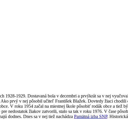
h 1928-1929. Dostavaná bola v decembri a prvýkrát sa v nej vyučovalo 
 Ako prvý v nej pôsobil učiteľ František Blažek. Dovtedy žiaci chodili
bce. V roku 1954 začal na miestnej škole pôsobiť rodák obce a tiež b
e pre nedostatok žiakov zatvorili, stalo sa tak v roku 1976. V čase p
onajú dodnes. Dnes sa v nej tiež nachádza
Pamätná izba SNP
. Historic