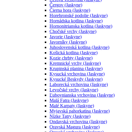
Čergov (Jaskyne)
Čierna hora (Jaskyne)
Horehronské podolie (Jaskyne)
Hornádska kotlina (Jaskyne)
Hornonitrianska kotlina (Jaskyne)
Chočské vrchy (Jaskyne)
Javorie (Jaskyne)
Javorníky (Jaskyne)
Juhoslovenská kotlina (Jaskyne)
Košická kotlina (Jaskyne)
Kozie chrbty (Jaskyne)
Kremnické vrchy (Jaskyne)
Krupinská planina (Jaskyne)
Kysucká vrchovina (Jaskyne)
Kysucké Beskydy (Jaskyne)
Laborecká vrchovina (Jaskyne)
Levočské vrchy (Jaskyne)
Ľubovnianska vrchovina (Jaskyne)
Malá Fatra (Jaskyne)
Malé Karpaty (Jaskyne)
Myjavská pahorkatina (Jaskyne)
Nízke Tatry (Jaskyne)
Ondavská vrchovina (Jaskyne)
Oravská Magura (Jaskyne)