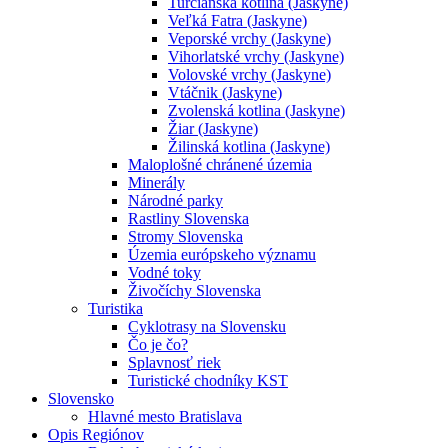
Turčianska kotlina (Jaskyne)
Veľká Fatra (Jaskyne)
Veporské vrchy (Jaskyne)
Vihorlatské vrchy (Jaskyne)
Volovské vrchy (Jaskyne)
Vtáčnik (Jaskyne)
Zvolenská kotlina (Jaskyne)
Žiar (Jaskyne)
Žilinská kotlina (Jaskyne)
Maloplošné chránené územia
Minerály
Národné parky
Rastliny Slovenska
Stromy Slovenska
Územia európskeho významu
Vodné toky
Živočíchy Slovenska
Turistika
Cyklotrasy na Slovensku
Čo je čo?
Splavnosť riek
Turistické chodníky KST
Slovensko
Hlavné mesto Bratislava
Opis Regiónov