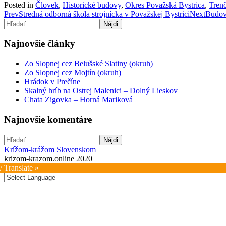
Posted in
Človek
,
Historické budovy
,
Okres Považská Bystrica
,
Trenč
Post
Prev
Stredná odborná škola strojnícka v Považskej Bystrici
Next
Budova
Hľadať:
navigation
Najnovšie články
Zo Slopnej cez Belušské Slatiny (okruh)
Zo Slopnej cez Mojtín (okruh)
Hrádok v Prečíne
Skalný hríb na Ostrej Malenici – Dolný Lieskov
Chata Zigovka – Horná Mariková
Najnovšie komentáre
Hľadať:
Krížom-krážom Slovenskom
krizom-krazom.online 2020
/ Translate »