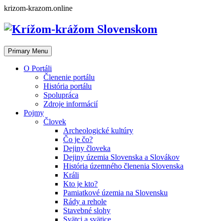
Skip
krizom-krazom.online
to
content
Primary Menu
O Portáli
Členenie portálu
História portálu
Spolupráca
Zdroje informácií
Pojmy
Človek
Archeologické kultúry
Čo je čo?
Dejiny človeka
Dejiny územia Slovenska a Slovákov
História územného členenia Slovenska
Králi
Kto je kto?
Pamiatkové územia na Slovensku
Rády a rehole
Stavebné slohy
Svätci a svätice