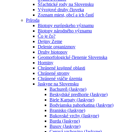
Šľachtické rody na Slovensku
Vývojové druhy človeka
Zoznam miest, obcí a ich častí
Príroda
Biotopy európskeho významu
Biotopy národného významu
Čo je čo?
Dejiny Zeme
Delenie organizmov
Druhy biotopov
Geomorfologické členenie Slovenska
Horniny
Chránené krajinné oblasti
Chránené stromy
Chránené vtáčie územia
Jaskyne na Slovensku
Bachureň (Jaskyne)
Beskydské predhorie (Jaskyne)
Biele Karpaty (Jaskyne)
Bodvianska pahorkatina (Jaskyne)
Branisko (Jaskyne)
Bukovské vrchy (Jaskyne)
Burda (Jaskyne)
Busov (Jaskyne)
Cerová vrchovina (Jaskyne)