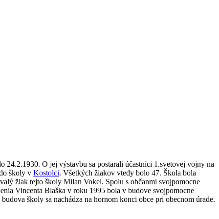
24.2.1930. O jej výstavbu sa postarali účastníci 1.svetovej vojny na
 do školy v
Kostolci
. Všetkých žiakov vtedy bolo 47. Škola bola
ývalý žiak tejto školy Milan Vokel. Spolu s občanmi svojpomocne
ôsobenia Vincenta Blaška v roku 1995 bola v budove svojpomocne
ká budova školy sa nachádza na hornom konci obce pri obecnom úrade.