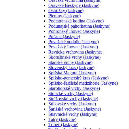
Oravská vrchovina (Jaskyne)
Oravské Beskydy (Jaskyne)
Ostrôžky (Jaskyne)
Pieniny (Jaskyne)
Podtatranská kotlina (Jaskyne)
Podunajská pahorkatina (Jaskyne)
Pohronský Inovec (Jaskyne)
Poľana (Jaskyne)
Považské podolie (Jaskyne)
Považský Inovec (Jaskyne)
Revúcka vrchovina (Jaskyne)
Skorušinské vrchy (Jaskyne)
Slanské vrchy (Jaskyne)
Slovenský kras (Jaskyne)
Spišská Magura (Jaskyne)
Spišsko-gemerský kras (Jaskyne)
Spišsko-šarišské medzihorie (Jaskyne)
Starohorské vrchy (Jaskyne)
Stolické vrchy (Jaskyne)
Strážovské vrchy (Jaskyne)
Súľovské vrchy (Jaskyne)
Šarišská vrchovina (Jaskyne)
Štiavnické vrchy (Jaskyne)
Tatry (Jaskyne)
Tribeč (Jaskyne)