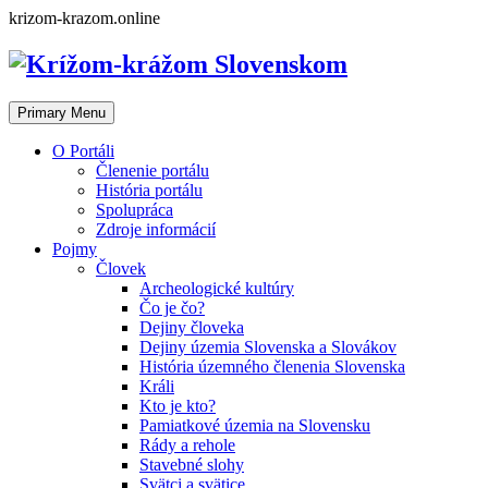
Skip
krizom-krazom.online
to
content
Primary Menu
O Portáli
Členenie portálu
História portálu
Spolupráca
Zdroje informácií
Pojmy
Človek
Archeologické kultúry
Čo je čo?
Dejiny človeka
Dejiny územia Slovenska a Slovákov
História územného členenia Slovenska
Králi
Kto je kto?
Pamiatkové územia na Slovensku
Rády a rehole
Stavebné slohy
Svätci a svätice