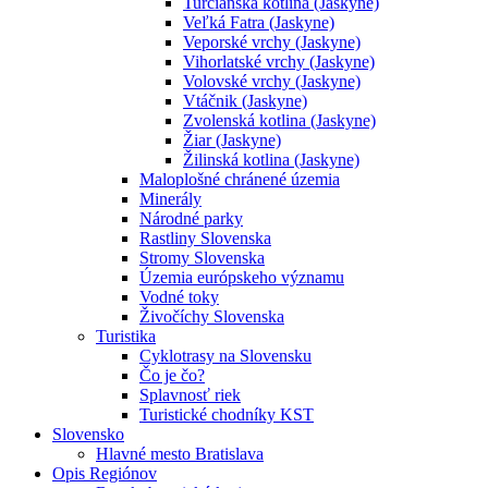
Turčianska kotlina (Jaskyne)
Veľká Fatra (Jaskyne)
Veporské vrchy (Jaskyne)
Vihorlatské vrchy (Jaskyne)
Volovské vrchy (Jaskyne)
Vtáčnik (Jaskyne)
Zvolenská kotlina (Jaskyne)
Žiar (Jaskyne)
Žilinská kotlina (Jaskyne)
Maloplošné chránené územia
Minerály
Národné parky
Rastliny Slovenska
Stromy Slovenska
Územia európskeho významu
Vodné toky
Živočíchy Slovenska
Turistika
Cyklotrasy na Slovensku
Čo je čo?
Splavnosť riek
Turistické chodníky KST
Slovensko
Hlavné mesto Bratislava
Opis Regiónov