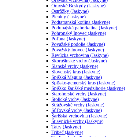
Oravská vrchovina (Jaskyne)
Oravské Beskydy (Jaskyne)
Ostrôžky (Jaskyne)
Pieniny (Jaskyne)
Podtatranská kotlina (Jaskyne)
Podunajská pahorkatina (Jaskyne)
Pohronský Inovec (Jaskyne)
Poľana (Jaskyne)
Považské podolie (Jaskyne)
Považský Inovec (Jaskyne)
Revúcka vrchovina (Jaskyne)
Skorušinské vrchy (Jaskyne)
Slanské vrchy (Jaskyne)
Slovenský kras (Jaskyne)
Spišská Magura (Jaskyne)
Spišsko-gemerský kras (Jaskyne)
Spišsko-šarišské medzihorie (Jaskyne)
Starohorské vrchy (Jaskyne)
Stolické vrchy (Jaskyne)
Strážovské vrchy (Jaskyne)
Súľovské vrchy (Jaskyne)
Šarišská vrchovina (Jaskyne)
Štiavnické vrchy (Jaskyne)
Tatry (Jaskyne)
Tribeč (Jaskyne)