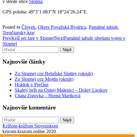
v strede obce
Slopná
.
GPS poloha: 49°3’1.083″N 18°24’26.24″E.
Posted in
Človek
,
Okres Považská Bystrica
,
Pamätné tabule
,
Trenčiansky kraj
Post
Prev
Kríž pri fare v Slopnej
Next
Pamätné tabule obetiam vojen v
Slopnej
navigation
Hľadať:
Najnovšie články
Zo Slopnej cez Belušské Slatiny (okruh)
Zo Slopnej cez Mojtín (okruh)
Hrádok v Prečíne
Skalný hríb na Ostrej Malenici – Dolný Lieskov
Chata Zigovka – Horná Mariková
Najnovšie komentáre
Hľadať:
Krížom-krážom Slovenskom
krizom-krazom.online 2020
/ Translate »