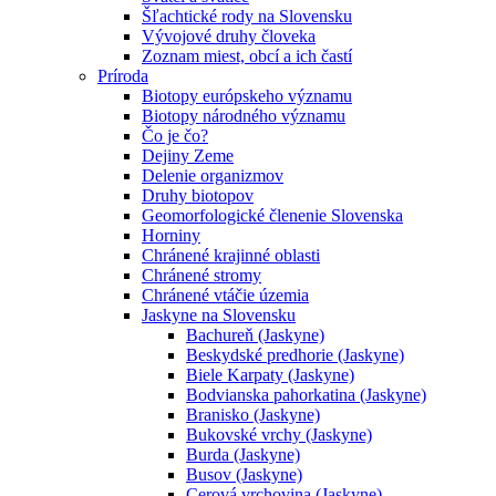
Šľachtické rody na Slovensku
Vývojové druhy človeka
Zoznam miest, obcí a ich častí
Príroda
Biotopy európskeho významu
Biotopy národného významu
Čo je čo?
Dejiny Zeme
Delenie organizmov
Druhy biotopov
Geomorfologické členenie Slovenska
Horniny
Chránené krajinné oblasti
Chránené stromy
Chránené vtáčie územia
Jaskyne na Slovensku
Bachureň (Jaskyne)
Beskydské predhorie (Jaskyne)
Biele Karpaty (Jaskyne)
Bodvianska pahorkatina (Jaskyne)
Branisko (Jaskyne)
Bukovské vrchy (Jaskyne)
Burda (Jaskyne)
Busov (Jaskyne)
Cerová vrchovina (Jaskyne)