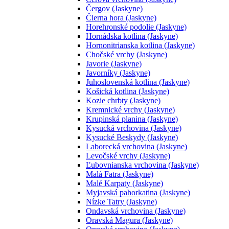
Čergov (Jaskyne)
Čierna hora (Jaskyne)
Horehronské podolie (Jaskyne)
Hornádska kotlina (Jaskyne)
Hornonitrianska kotlina (Jaskyne)
Chočské vrchy (Jaskyne)
Javorie (Jaskyne)
Javorníky (Jaskyne)
Juhoslovenská kotlina (Jaskyne)
Košická kotlina (Jaskyne)
Kozie chrbty (Jaskyne)
Kremnické vrchy (Jaskyne)
Krupinská planina (Jaskyne)
Kysucká vrchovina (Jaskyne)
Kysucké Beskydy (Jaskyne)
Laborecká vrchovina (Jaskyne)
Levočské vrchy (Jaskyne)
Ľubovnianska vrchovina (Jaskyne)
Malá Fatra (Jaskyne)
Malé Karpaty (Jaskyne)
Myjavská pahorkatina (Jaskyne)
Nízke Tatry (Jaskyne)
Ondavská vrchovina (Jaskyne)
Oravská Magura (Jaskyne)