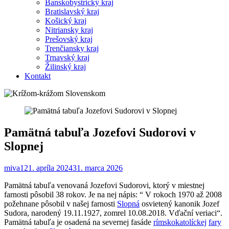
Banskobystrický kraj
Bratislavský kraj
Košický kraj
Nitriansky kraj
Prešovský kraj
Trenčiansky kraj
Trnavský kraj
Žilinský kraj
Kontakt
Pamätná tabuľa Jozefovi Sudorovi v
Slopnej
miva1
21. apríla 2024
31. marca 2026
Pamätná tabuľa venovaná Jozefovi Sudorovi, ktorý v miestnej
farnosti pôsobil 38 rokov. Je na nej nápis: “ V rokoch 1970 až 2008
požehnane pôsobil v našej farnosti
Slopná
osvietený kanonik Jozef
Sudora, narodený 19.11.1927, zomrel 10.08.2018. Vďační veriaci“.
Pamätná tabuľa je osadená na severnej fasáde
rímskokatolíckej
fary