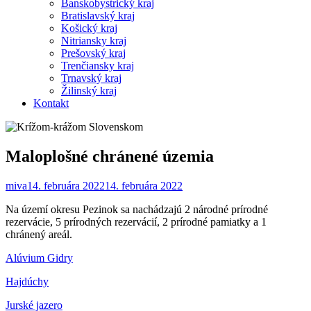
Banskobystrický kraj
Bratislavský kraj
Košický kraj
Nitriansky kraj
Prešovský kraj
Trenčiansky kraj
Trnavský kraj
Žilinský kraj
Kontakt
Maloplošné chránené územia
miva
14. februára 2022
14. februára 2022
Na území okresu Pezinok sa nachádzajú 2 národné prírodné
rezervácie, 5 prírodných rezervácií, 2 prírodné pamiatky a 1
chránený areál.
Alúvium Gidry
Hajdúchy
Jurské jazero