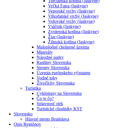
Turčianska kotlina (Jaskyne)
Veľká Fatra (Jaskyne)
Veporské vrchy (Jaskyne)
Vihorlatské vrchy (Jaskyne)
Volovské vrchy (Jaskyne)
Vtáčnik (Jaskyne)
Zvolenská kotlina (Jaskyne)
Žiar (Jaskyne)
Žilinská kotlina (Jaskyne)
Maloplošné chránené územia
Minerály
Národné parky
Rastliny Slovenska
Stromy Slovenska
Územia európskeho významu
Vodné toky
Živočíchy Slovenska
Turistika
Cyklotrasy na Slovensku
Čo je čo?
Splavnosť riek
Turistické chodníky KST
Slovensko
Hlavné mesto Bratislava
Opis Regiónov