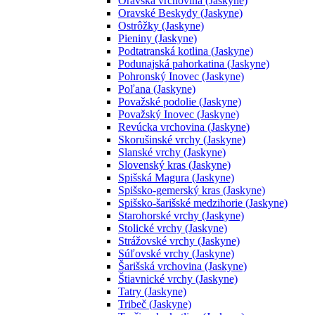
Oravská vrchovina (Jaskyne)
Oravské Beskydy (Jaskyne)
Ostrôžky (Jaskyne)
Pieniny (Jaskyne)
Podtatranská kotlina (Jaskyne)
Podunajská pahorkatina (Jaskyne)
Pohronský Inovec (Jaskyne)
Poľana (Jaskyne)
Považské podolie (Jaskyne)
Považský Inovec (Jaskyne)
Revúcka vrchovina (Jaskyne)
Skorušinské vrchy (Jaskyne)
Slanské vrchy (Jaskyne)
Slovenský kras (Jaskyne)
Spišská Magura (Jaskyne)
Spišsko-gemerský kras (Jaskyne)
Spišsko-šarišské medzihorie (Jaskyne)
Starohorské vrchy (Jaskyne)
Stolické vrchy (Jaskyne)
Strážovské vrchy (Jaskyne)
Súľovské vrchy (Jaskyne)
Šarišská vrchovina (Jaskyne)
Štiavnické vrchy (Jaskyne)
Tatry (Jaskyne)
Tribeč (Jaskyne)