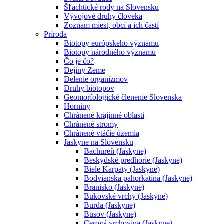
Šľachtické rody na Slovensku
Vývojové druhy človeka
Zoznam miest, obcí a ich častí
Príroda
Biotopy európskeho významu
Biotopy národného významu
Čo je čo?
Dejiny Zeme
Delenie organizmov
Druhy biotopov
Geomorfologické členenie Slovenska
Horniny
Chránené krajinné oblasti
Chránené stromy
Chránené vtáčie územia
Jaskyne na Slovensku
Bachureň (Jaskyne)
Beskydské predhorie (Jaskyne)
Biele Karpaty (Jaskyne)
Bodvianska pahorkatina (Jaskyne)
Branisko (Jaskyne)
Bukovské vrchy (Jaskyne)
Burda (Jaskyne)
Busov (Jaskyne)
Cerová vrchovina (Jaskyne)