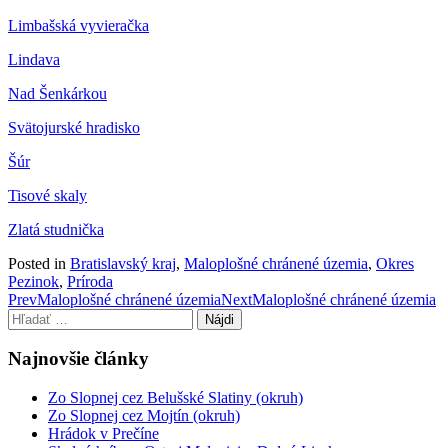
Limbašská vyvieračka
Lindava
Nad Šenkárkou
Svätojurské hradisko
Šúr
Tisové skaly
Zlatá studnička
Posted in
Bratislavský kraj
,
Maloplošné chránené územia
,
Okres
Pezinok
,
Príroda
Post
Prev
Maloplošné chránené územia
Next
Maloplošné chránené územia
Hľadať:
navigation
Najnovšie články
Zo Slopnej cez Belušské Slatiny (okruh)
Zo Slopnej cez Mojtín (okruh)
Hrádok v Prečíne