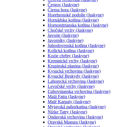
Čergov (Jaskyne)
Čierna hora (Jaskyne)
Horehronské podolie (Jaskyne)
Hornádska kotlina (Jaskyne)
Hornonitrianska kotlina (Jaskyne)
Chočské vrchy (Jaskyne)
Javorie (Jaskyne)
Javorníky (Jaskyne)
Juhoslovenská kotlina (Jaskyne)
Košická kotlina (Jaskyne)
Kozie chrbty (Jaskyne)
Kremnické vrchy (Jaskyne)
Krupinská planina (Jaskyne)
Kysucká vrchovina (Jaskyne)
Kysucké Beskydy (Jaskyne)
Laborecká vrchovina (Jaskyne)
Levočské vrchy (Jaskyne)
Ľubovnianska vrchovina (Jaskyne)
Malá Fatra (Jaskyne)
Malé Karpaty (Jaskyne)
Myjavská pahorkatina (Jaskyne)
Nízke Tatry (Jaskyne)
Ondavská vrchovina (Jaskyne)
Oravská Magura (Jaskyne)