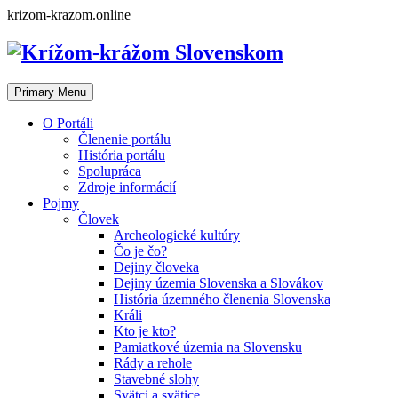
Skip
krizom-krazom.online
to
content
Primary Menu
O Portáli
Členenie portálu
História portálu
Spolupráca
Zdroje informácií
Pojmy
Človek
Archeologické kultúry
Čo je čo?
Dejiny človeka
Dejiny územia Slovenska a Slovákov
História územného členenia Slovenska
Králi
Kto je kto?
Pamiatkové územia na Slovensku
Rády a rehole
Stavebné slohy
Svätci a svätice