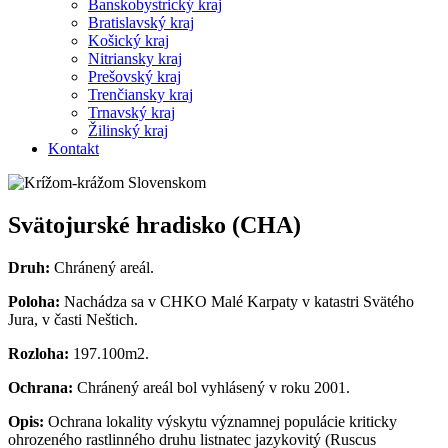
Banskobystrický kraj
Bratislavský kraj
Košický kraj
Nitriansky kraj
Prešovský kraj
Trenčiansky kraj
Trnavský kraj
Žilinský kraj
Kontakt
Svätojurské hradisko (CHA)
Druh:
Chránený areál.
Poloha:
Nachádza sa v CHKO Malé Karpaty v katastri Svätého
Jura, v časti Neštich.
Rozloha:
197.100m2.
Ochrana:
Chránený areál bol vyhlásený v roku 2001.
Opis:
Ochrana lokality výskytu významnej populácie kriticky
ohrozeného rastlinného druhu listnatec jazykovitý (Ruscus