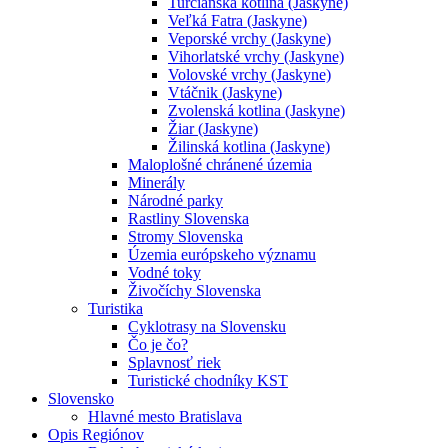
Turčianska kotlina (Jaskyne)
Veľká Fatra (Jaskyne)
Veporské vrchy (Jaskyne)
Vihorlatské vrchy (Jaskyne)
Volovské vrchy (Jaskyne)
Vtáčnik (Jaskyne)
Zvolenská kotlina (Jaskyne)
Žiar (Jaskyne)
Žilinská kotlina (Jaskyne)
Maloplošné chránené územia
Minerály
Národné parky
Rastliny Slovenska
Stromy Slovenska
Územia európskeho významu
Vodné toky
Živočíchy Slovenska
Turistika
Cyklotrasy na Slovensku
Čo je čo?
Splavnosť riek
Turistické chodníky KST
Slovensko
Hlavné mesto Bratislava
Opis Regiónov