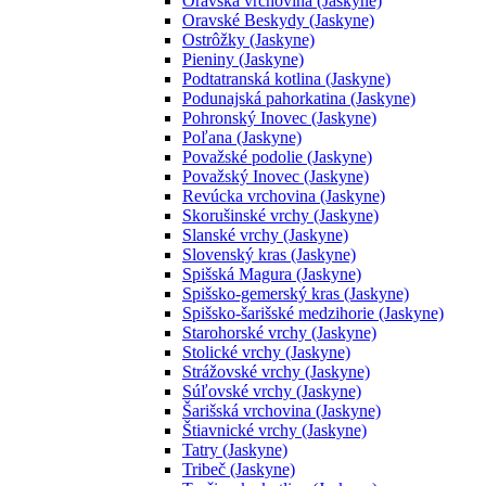
Oravská vrchovina (Jaskyne)
Oravské Beskydy (Jaskyne)
Ostrôžky (Jaskyne)
Pieniny (Jaskyne)
Podtatranská kotlina (Jaskyne)
Podunajská pahorkatina (Jaskyne)
Pohronský Inovec (Jaskyne)
Poľana (Jaskyne)
Považské podolie (Jaskyne)
Považský Inovec (Jaskyne)
Revúcka vrchovina (Jaskyne)
Skorušinské vrchy (Jaskyne)
Slanské vrchy (Jaskyne)
Slovenský kras (Jaskyne)
Spišská Magura (Jaskyne)
Spišsko-gemerský kras (Jaskyne)
Spišsko-šarišské medzihorie (Jaskyne)
Starohorské vrchy (Jaskyne)
Stolické vrchy (Jaskyne)
Strážovské vrchy (Jaskyne)
Súľovské vrchy (Jaskyne)
Šarišská vrchovina (Jaskyne)
Štiavnické vrchy (Jaskyne)
Tatry (Jaskyne)
Tribeč (Jaskyne)