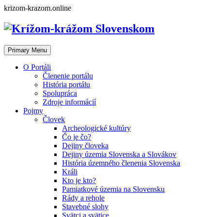
Skip
krizom-krazom.online
to
content
Primary Menu
O Portáli
Členenie portálu
História portálu
Spolupráca
Zdroje informácií
Pojmy
Človek
Archeologické kultúry
Čo je čo?
Dejiny človeka
Dejiny územia Slovenska a Slovákov
História územného členenia Slovenska
Králi
Kto je kto?
Pamiatkové územia na Slovensku
Rády a rehole
Stavebné slohy
Svätci a svätice