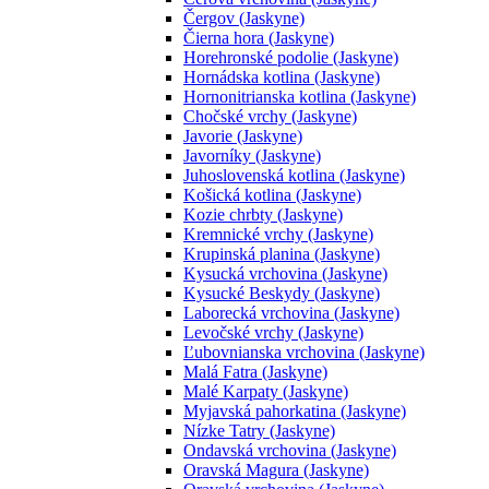
Čergov (Jaskyne)
Čierna hora (Jaskyne)
Horehronské podolie (Jaskyne)
Hornádska kotlina (Jaskyne)
Hornonitrianska kotlina (Jaskyne)
Chočské vrchy (Jaskyne)
Javorie (Jaskyne)
Javorníky (Jaskyne)
Juhoslovenská kotlina (Jaskyne)
Košická kotlina (Jaskyne)
Kozie chrbty (Jaskyne)
Kremnické vrchy (Jaskyne)
Krupinská planina (Jaskyne)
Kysucká vrchovina (Jaskyne)
Kysucké Beskydy (Jaskyne)
Laborecká vrchovina (Jaskyne)
Levočské vrchy (Jaskyne)
Ľubovnianska vrchovina (Jaskyne)
Malá Fatra (Jaskyne)
Malé Karpaty (Jaskyne)
Myjavská pahorkatina (Jaskyne)
Nízke Tatry (Jaskyne)
Ondavská vrchovina (Jaskyne)
Oravská Magura (Jaskyne)