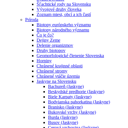
Šľachtické rody na Slovensku
Vývojové druhy človeka
Zoznam miest, obcí a ich častí
Príroda
Biotopy európskeho významu
Biotopy národného významu
Čo je čo?
Dejiny Zeme
Delenie organizmov
Druhy biotopov
Geomorfologické členenie Slovenska
Horniny
Chránené krajinné oblasti
Chránené stromy
Chránené vtáčie územia
Jaskyne na Slovensku
Bachureň (Jaskyne)
Beskydské predhorie (Jaskyne)
Biele Karpaty (Jaskyne)
Bodvianska pahorkatina (Jaskyne)
Branisko (Jaskyne)
Bukovské vrchy (Jaskyne)
Burda (Jaskyne)
Busov (Jaskyne)
Cerová vrchovina (Jaskyne)