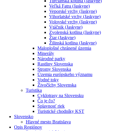
Turčianska kotlina (Jaskyne)
Veľká Fatra (Jaskyne)
Veporské vrchy (Jaskyne)
Vihorlatské vrchy (Jaskyne)
Volovské vrchy (Jaskyne)
Vtáčnik (Jaskyne)
Zvolenská kotlina (Jaskyne)
Žiar (Jaskyne)
Žilinská kotlina (Jaskyne)
Maloplošné chránené územia
Minerály
Národné parky
Rastliny Slovenska
Stromy Slovenska
Územia európskeho významu
Vodné toky
Živočíchy Slovenska
Turistika
Cyklotrasy na Slovensku
Čo je čo?
Splavnosť riek
Turistické chodníky KST
Slovensko
Hlavné mesto Bratislava
Opis Regiónov