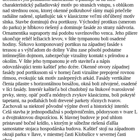
charakteristický palladiovský motív po stranách vstupu, s oblúkom
nad strednou osou, ktorej okenné polkruhové rámy majú priečelie
radiálne radené, uplatňujúc tak v klasicizme veľmi obľúbený motív
slnka. Stavbe dominujú dva portikusy. Východný protikus (smerom
do parku) je hĺbkovo riešený a dominuje fasáde zo strany nádvoria.
Ornamentika supraporty má podobu vavrínového venca. Jeho piliere
ukončuje reliéf ležiacich levov, v štíte tympanonu boli osadené
hodiny. Šírkovo komponovaný portikus na západnej fasáde s
terasou a s výhľadom do doliny Váhu zase pôsobí podstatne
intímnejším dojmom, zabezpečuje vizuálny kontakt s prírodou a
okolím. V štíte jeho tympanonu je erb staviteľa a nápis
odovzdávajúci tento kaštieľ jeho dcére. Okenné otvory západnej
fasády pod portikusom sú v hornej časti vizuálne prepojené rovnou
rímsou, evokujúc tak motív zaslepených arkád. Fasády vertikálne
členia pilastre s horizontálnou bosážou, okná boli zdvojené, osadené
v líci fasády. Interiér kaštieľa bol chudobný na štukové tvaroslovné
prvky, steny, opäť podľa módnych zvykov klasicizmu, boli pokryté
tapetami, na podlahách boli drevené parkety rôznych tvarov.
Zachovali sa niektoré pôvodné výplne dverí a historický interiér.
Celá stavba je jednopodlažná s podpivničením, pôdorysom v tvare L
a dvojtraktovou dispozíciou. K hlavnej budove je pod uhlom
pristavané bočné krídlo, s ktorým je súbežne riešená ďalšia
samostatne stojaca hospodárska budova. Kaštieľ stojí na západnom
okraji parku v Ilave, v miestnej časti Klobušice v severnej časti
obce.