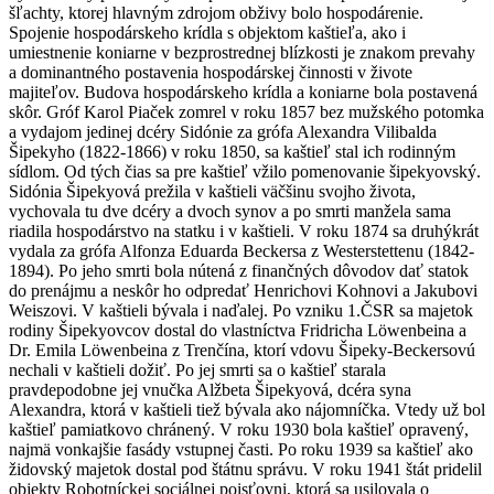
šľachty, ktorej hlavným zdrojom obživy bolo hospodárenie.
Spojenie hospodárskeho krídla s objektom kaštieľa, ako i
umiestnenie koniarne v bezprostrednej blízkosti je znakom prevahy
a dominantného postavenia hospodárskej činnosti v živote
majiteľov. Budova hospodárskeho krídla a koniarne bola postavená
skôr. Gróf Karol Piaček zomrel v roku 1857 bez mužského potomka
a vydajom jedinej dcéry Sidónie za grófa Alexandra Vilibalda
Šipekyho (1822-1866) v roku 1850, sa kaštieľ stal ich rodinným
sídlom. Od tých čias sa pre kaštieľ vžilo pomenovanie šipekyovský.
Sidónia Šipekyová prežila v kaštieli väčšinu svojho života,
vychovala tu dve dcéry a dvoch synov a po smrti manžela sama
riadila hospodárstvo na statku i v kaštieli. V roku 1874 sa druhýkrát
vydala za grófa Alfonza Eduarda Beckersa z Westerstettenu (1842-
1894). Po jeho smrti bola nútená z finančných dôvodov dať statok
do prenájmu a neskôr ho odpredať Henrichovi Kohnovi a Jakubovi
Weiszovi. V kaštieli bývala i naďalej. Po vzniku 1.ČSR sa majetok
rodiny Šipekyovcov dostal do vlastníctva Fridricha Löwenbeina a
Dr. Emila Löwenbeina z Trenčína, ktorí vdovu Šipeky-Beckersovú
nechali v kaštieli dožiť. Po jej smrti sa o kaštieľ starala
pravdepodobne jej vnučka Alžbeta Šipekyová, dcéra syna
Alexandra, ktorá v kaštieli tiež bývala ako nájomníčka. Vtedy už bol
kaštieľ pamiatkovo chránený. V roku 1930 bola kaštieľ opravený,
najmä vonkajšie fasády vstupnej časti. Po roku 1939 sa kaštieľ ako
židovský majetok dostal pod štátnu správu. V roku 1941 štát pridelil
objekty Robotníckej sociálnej poisťovni, ktorá sa usilovala o