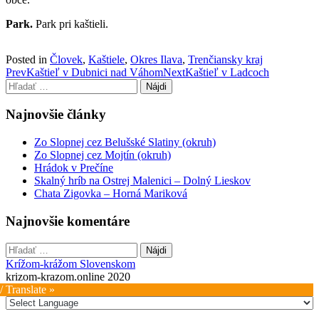
Park.
Park pri kaštieli.
Posted in
Človek
,
Kaštiele
,
Okres Ilava
,
Trenčiansky kraj
Post
Prev
Kaštieľ v Dubnici nad Váhom
Next
Kaštieľ v Ladcoch
Hľadať:
navigation
Najnovšie články
Zo Slopnej cez Belušské Slatiny (okruh)
Zo Slopnej cez Mojtín (okruh)
Hrádok v Prečíne
Skalný hríb na Ostrej Malenici – Dolný Lieskov
Chata Zigovka – Horná Mariková
Najnovšie komentáre
Hľadať:
Krížom-krážom Slovenskom
krizom-krazom.online 2020
/ Translate »