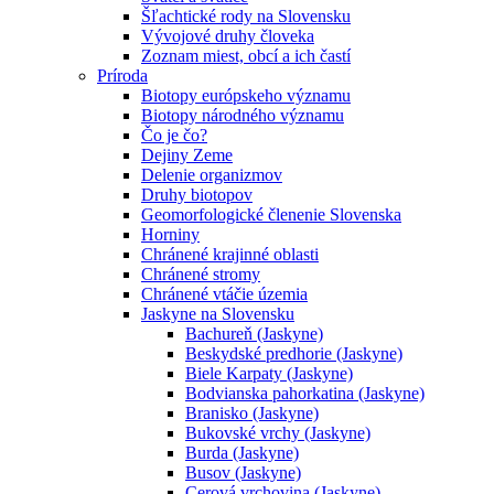
Šľachtické rody na Slovensku
Vývojové druhy človeka
Zoznam miest, obcí a ich častí
Príroda
Biotopy európskeho významu
Biotopy národného významu
Čo je čo?
Dejiny Zeme
Delenie organizmov
Druhy biotopov
Geomorfologické členenie Slovenska
Horniny
Chránené krajinné oblasti
Chránené stromy
Chránené vtáčie územia
Jaskyne na Slovensku
Bachureň (Jaskyne)
Beskydské predhorie (Jaskyne)
Biele Karpaty (Jaskyne)
Bodvianska pahorkatina (Jaskyne)
Branisko (Jaskyne)
Bukovské vrchy (Jaskyne)
Burda (Jaskyne)
Busov (Jaskyne)
Cerová vrchovina (Jaskyne)