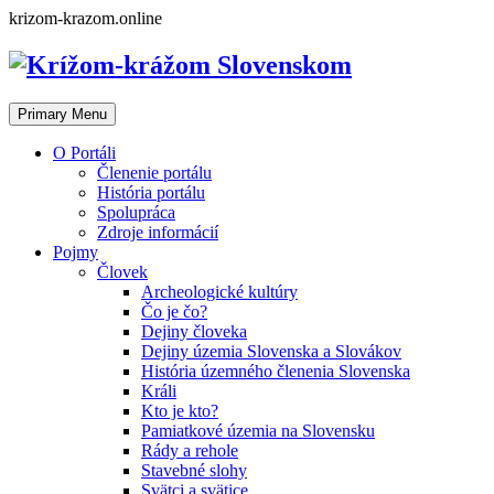
Skip
krizom-krazom.online
to
content
Primary Menu
O Portáli
Členenie portálu
História portálu
Spolupráca
Zdroje informácií
Pojmy
Človek
Archeologické kultúry
Čo je čo?
Dejiny človeka
Dejiny územia Slovenska a Slovákov
História územného členenia Slovenska
Králi
Kto je kto?
Pamiatkové územia na Slovensku
Rády a rehole
Stavebné slohy
Svätci a svätice