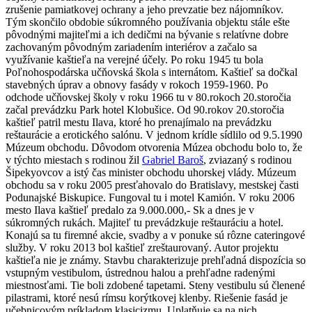
zrušenie pamiatkovej ochrany a jeho prevzatie bez nájomníkov.
Tým skončilo obdobie súkromného používania objektu stále ešte
pôvodnými majiteľmi a ich dedičmi na bývanie s relatívne dobre
zachovaným pôvodným zariadením interiérov a začalo sa
využívanie kaštieľa na verejné účely. Po roku 1945 tu bola
Poľnohospodárska učňovská škola s internátom. Kaštieľ sa dočkal
stavebných úprav a obnovy fasády v rokoch 1959-1960. Po
odchode učňovskej školy v roku 1966 tu v 80.rokoch 20.storočia
začal prevádzku Park hotel Klobušice. Od 90.rokov 20.storočia
kaštieľ patril mestu Ilava, ktoré ho prenajímalo na prevádzku
reštaurácie a erotického salónu. V jednom krídle sídlilo od 9.5.1990
Múzeum obchodu. Dôvodom otvorenia Múzea obchodu bolo to, že
v týchto miestach s rodinou žil
Gabriel Baroš
, zviazaný s rodinou
Šipekyovcov a istý čas minister obchodu uhorskej vlády. Múzeum
obchodu sa v roku 2005 presťahovalo do Bratislavy, mestskej časti
Podunajské Biskupice. Fungoval tu i motel Kamión. V roku 2006
mesto Ilava kaštieľ predalo za 9.000.000,- Sk a dnes je v
súkromných rukách. Majiteľ tu prevádzkuje reštauráciu a hotel.
Konajú sa tu firemné akcie, svadby a v ponuke sú rôzne cateringové
služby. V roku 2013 bol kaštieľ zreštaurovaný. Autor projektu
kaštieľa nie je známy. Stavbu charakterizuje prehľadná dispozícia so
vstupným vestibulom, ústrednou halou a prehľadne radenými
miestnosťami. Tie boli zdobené tapetami. Steny vestibulu sú členené
pilastrami, ktoré nesú rímsu korýtkovej klenby. Riešenie fasád je
učebnicovým príkladom klasicizmu. Uplatňuje sa na nich