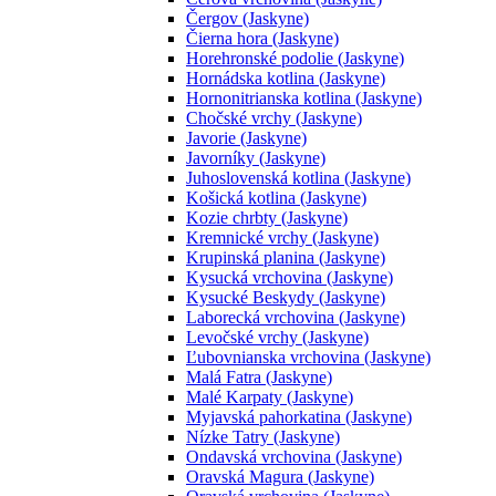
Čergov (Jaskyne)
Čierna hora (Jaskyne)
Horehronské podolie (Jaskyne)
Hornádska kotlina (Jaskyne)
Hornonitrianska kotlina (Jaskyne)
Chočské vrchy (Jaskyne)
Javorie (Jaskyne)
Javorníky (Jaskyne)
Juhoslovenská kotlina (Jaskyne)
Košická kotlina (Jaskyne)
Kozie chrbty (Jaskyne)
Kremnické vrchy (Jaskyne)
Krupinská planina (Jaskyne)
Kysucká vrchovina (Jaskyne)
Kysucké Beskydy (Jaskyne)
Laborecká vrchovina (Jaskyne)
Levočské vrchy (Jaskyne)
Ľubovnianska vrchovina (Jaskyne)
Malá Fatra (Jaskyne)
Malé Karpaty (Jaskyne)
Myjavská pahorkatina (Jaskyne)
Nízke Tatry (Jaskyne)
Ondavská vrchovina (Jaskyne)
Oravská Magura (Jaskyne)