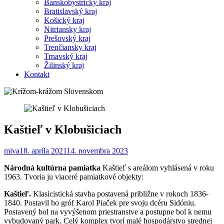
Banskobystrický kraj
Bratislavský kraj
Košický kraj
Nitriansky kraj
Prešovský kraj
Trenčiansky kraj
Trnavský kraj
Žilinský kraj
Kontakt
Kaštieľ v Klobušiciach
miva
18. apríla 2021
14. novembra 2023
Národná kultúrna pamiatka
Kaštieľ s areálom vyhlásená v roku
1963. Tvoria ju viaceré pamiatkové objekty:
Kaštieľ.
Klasicistická stavba postavená približne v rokoch 1836-
1840. Postavil ho gróf Karol Piaček pre svoju dcéru Sidóniu.
Postavený bol na vyvýšenom priestranstve a postupne bol k nemu
vybudovaný park. Celý komplex tvorí malé hospodárstvo strednej