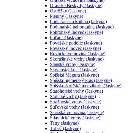
Oravská vrchovina (Jaskyne)
Oravské Beskydy (Jaskyne)
Ostrôžky (Jaskyne)
Pieniny (Jaskyne)
Podtatranská kotlina (Jaskyne)
Podunajská pahorkatina (Jaskyne)
Pohronský Inovec (Jaskyne)
Poľana (Jaskyne)
Považské podolie (Jaskyne)
Považský Inovec (Jaskyne)
Revúcka vrchovina (Jaskyne)
Skorušinské vrchy (Jaskyne)
Slanské vrchy (Jaskyne)
Slovenský kras (Jaskyne)
Spišská Magura (Jaskyne)
Spišsko-gemerský kras (Jaskyne)
Spišsko-šarišské medzihorie (Jaskyne)
Starohorské vrchy (Jaskyne)
Stolické vrchy (Jaskyne)
Strážovské vrchy (Jaskyne)
Súľovské vrchy (Jaskyne)
Šarišská vrchovina (Jaskyne)
Štiavnické vrchy (Jaskyne)
Tatry (Jaskyne)
Tribeč (Jaskyne)