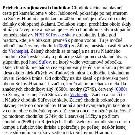
Priebeh a zaujímavosti chodníka:
Chodník začína na hlavnej
ceste pri kameňolome v obci Jablonové, pokračuje po nej smerom
na Súľov-Hradnú a približne po 400m odbočuje doľava do malej
dolinky obklopenej skalami. Dolinkou stúpa, prechádza okolo skaly
Stráž po ľavej ruke a pokračuje lesným chodníkom stálym stúpaním
pomedzi skaly v
NPR Súľovské skaly
do lokality Lúka pod
hradom, kde je v blízkosti prameň s pitnou vodou. Tu je možné
odbočiť na červený chodník (
0880
) zo Žiliny, mestskej časti Strážov
do
Vrchteplej
. Zelený chodník sa tu napája na trasu Náučného
chodníka Súľovské skaly a pokračuje stále pomedzi skalné útvary
stúpaním pod
hrad Súľov
, na ktorý vedie významová odbočka.
Ďalej chodník prechádza cez exponovaný terén s rebríkmi a plynule
klesá okolo niekoľkých výhľadových miest k odbočke k skalnému
útvaru Gotická brána. Od odbočky už iba klesá k parkovisku pred
obcou Súľov-Hradná. Tu začína, končí alebo prechádza niekoľko
značených chodníkov: žltý (8680), modrý (2749), červený (
0880
)
zo Žiliny, miestnej časti Strážov do
Vrchteplej
. Začína a končí tu
i Náučný chodník Súľovské skaly. Zelený chodník pokračuje po
hlavnej ceste do obce Súľov-Hradná a pred evanjelickým kostolom
v centre obce odbočuje vpravo. Z centra obce je možné pokračovať
po modrom chodníku (2749) do Lietavskej Lúčky a po žltom
chodníku (8680) do Rajeckých Teplíc. Zelený chodník stúpa okolo
kempu a futbalového ihriska a pokračuje po poľnej, neskôr lesnej
ceste stúpaním ku krížu v sedle medzi Súľovom-Hradnou