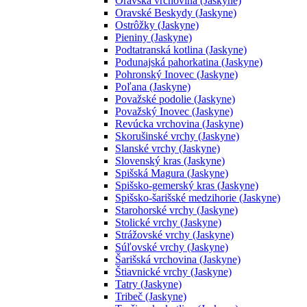
Oravská vrchovina (Jaskyne)
Oravské Beskydy (Jaskyne)
Ostrôžky (Jaskyne)
Pieniny (Jaskyne)
Podtatranská kotlina (Jaskyne)
Podunajská pahorkatina (Jaskyne)
Pohronský Inovec (Jaskyne)
Poľana (Jaskyne)
Považské podolie (Jaskyne)
Považský Inovec (Jaskyne)
Revúcka vrchovina (Jaskyne)
Skorušinské vrchy (Jaskyne)
Slanské vrchy (Jaskyne)
Slovenský kras (Jaskyne)
Spišská Magura (Jaskyne)
Spišsko-gemerský kras (Jaskyne)
Spišsko-šarišské medzihorie (Jaskyne)
Starohorské vrchy (Jaskyne)
Stolické vrchy (Jaskyne)
Strážovské vrchy (Jaskyne)
Súľovské vrchy (Jaskyne)
Šarišská vrchovina (Jaskyne)
Štiavnické vrchy (Jaskyne)
Tatry (Jaskyne)
Tribeč (Jaskyne)