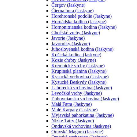
Čergov (Jaskyne)
Čierna hora (Jaskyne)
Horehronské podolie (Jaskyne)
Hornádska kotlina (Jaskyne)
Hornonitrianska kotlina (Jaskyne)
Chočské vrchy (Jaskyne)
Javorie (Jaskyne)
Javorníky (Jaskyne)
Juhoslovenská kotlina (Jaskyne)
Košická kotlina (Jaskyne)
Kozie chrbty (Jaskyne)
Kremnické vrchy (Jaskyne)
Krupinská planina (Jaskyne)
Kysucká vrchovina (Jaskyne)
Kysucké Beskydy (Jaskyne)
Laborecká vrchovina (Jaskyne)
Levočské vrchy (Jaskyne)
Ľubovnianska vrchovina (Jaskyne)
Malá Fatra (Jaskyne)
Malé Karpaty (Jaskyne)
Myjavská pahorkatina (Jaskyne)
Nízke Tatry (Jaskyne)
Ondavská vrchovina (Jaskyne)
Oravská Magura (Jaskyne)