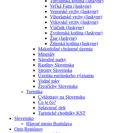
Turčianska kotlina (Jaskyne)
Veľká Fatra (Jaskyne)
Veporské vrchy (Jaskyne)
Vihorlatské vrchy (Jaskyne)
Volovské vrchy (Jaskyne)
Vtáčnik (Jaskyne)
Zvolenská kotlina (Jaskyne)
Žiar (Jaskyne)
Žilinská kotlina (Jaskyne)
Maloplošné chránené územia
Minerály
Národné parky
Rastliny Slovenska
Stromy Slovenska
Územia európskeho významu
Vodné toky
Živočíchy Slovenska
Turistika
Cyklotrasy na Slovensku
Čo je čo?
Splavnosť riek
Turistické chodníky KST
Slovensko
Hlavné mesto Bratislava
Opis Regiónov