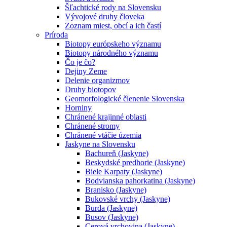
Šľachtické rody na Slovensku
Vývojové druhy človeka
Zoznam miest, obcí a ich častí
Príroda
Biotopy európskeho významu
Biotopy národného významu
Čo je čo?
Dejiny Zeme
Delenie organizmov
Druhy biotopov
Geomorfologické členenie Slovenska
Horniny
Chránené krajinné oblasti
Chránené stromy
Chránené vtáčie územia
Jaskyne na Slovensku
Bachureň (Jaskyne)
Beskydské predhorie (Jaskyne)
Biele Karpaty (Jaskyne)
Bodvianska pahorkatina (Jaskyne)
Branisko (Jaskyne)
Bukovské vrchy (Jaskyne)
Burda (Jaskyne)
Busov (Jaskyne)
Cerová vrchovina (Jaskyne)