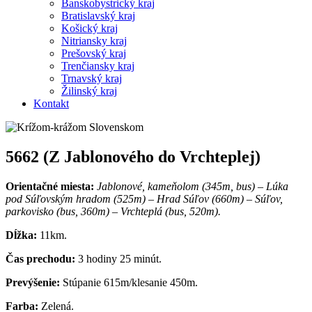
Banskobystrický kraj
Bratislavský kraj
Košický kraj
Nitriansky kraj
Prešovský kraj
Trenčiansky kraj
Trnavský kraj
Žilinský kraj
Kontakt
5662 (Z Jablonového do Vrchteplej)
Orientačné miesta:
Jablonové, kameňolom (345m, bus) – Lúka
pod Súľovským hradom (525m) – Hrad Súľov (660m) – Súľov,
parkovisko (bus, 360m) – Vrchteplá (bus, 520m).
Dĺžka:
11km.
Čas prechodu:
3 hodiny 25 minút.
Prevýšenie:
Stúpanie 615m/klesanie 450m.
Farba:
Zelená.