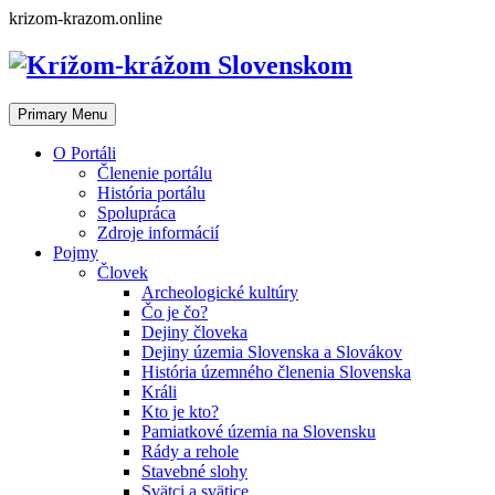
Skip
krizom-krazom.online
to
content
Primary Menu
O Portáli
Členenie portálu
História portálu
Spolupráca
Zdroje informácií
Pojmy
Človek
Archeologické kultúry
Čo je čo?
Dejiny človeka
Dejiny územia Slovenska a Slovákov
História územného členenia Slovenska
Králi
Kto je kto?
Pamiatkové územia na Slovensku
Rády a rehole
Stavebné slohy
Svätci a svätice