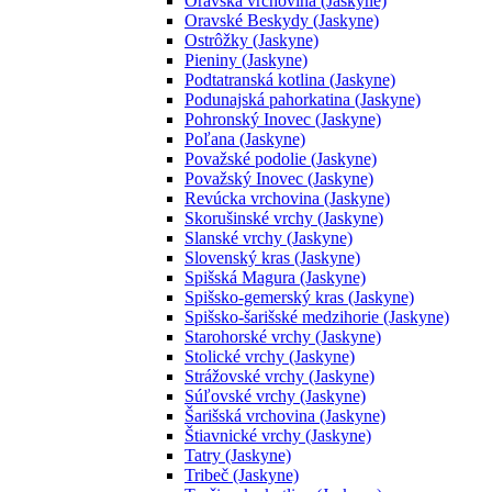
Oravská vrchovina (Jaskyne)
Oravské Beskydy (Jaskyne)
Ostrôžky (Jaskyne)
Pieniny (Jaskyne)
Podtatranská kotlina (Jaskyne)
Podunajská pahorkatina (Jaskyne)
Pohronský Inovec (Jaskyne)
Poľana (Jaskyne)
Považské podolie (Jaskyne)
Považský Inovec (Jaskyne)
Revúcka vrchovina (Jaskyne)
Skorušinské vrchy (Jaskyne)
Slanské vrchy (Jaskyne)
Slovenský kras (Jaskyne)
Spišská Magura (Jaskyne)
Spišsko-gemerský kras (Jaskyne)
Spišsko-šarišské medzihorie (Jaskyne)
Starohorské vrchy (Jaskyne)
Stolické vrchy (Jaskyne)
Strážovské vrchy (Jaskyne)
Súľovské vrchy (Jaskyne)
Šarišská vrchovina (Jaskyne)
Štiavnické vrchy (Jaskyne)
Tatry (Jaskyne)
Tribeč (Jaskyne)