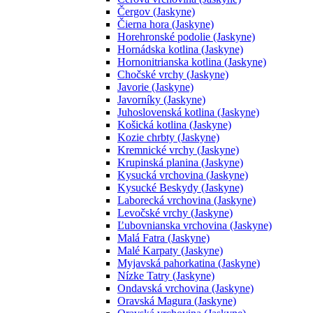
Čergov (Jaskyne)
Čierna hora (Jaskyne)
Horehronské podolie (Jaskyne)
Hornádska kotlina (Jaskyne)
Hornonitrianska kotlina (Jaskyne)
Chočské vrchy (Jaskyne)
Javorie (Jaskyne)
Javorníky (Jaskyne)
Juhoslovenská kotlina (Jaskyne)
Košická kotlina (Jaskyne)
Kozie chrbty (Jaskyne)
Kremnické vrchy (Jaskyne)
Krupinská planina (Jaskyne)
Kysucká vrchovina (Jaskyne)
Kysucké Beskydy (Jaskyne)
Laborecká vrchovina (Jaskyne)
Levočské vrchy (Jaskyne)
Ľubovnianska vrchovina (Jaskyne)
Malá Fatra (Jaskyne)
Malé Karpaty (Jaskyne)
Myjavská pahorkatina (Jaskyne)
Nízke Tatry (Jaskyne)
Ondavská vrchovina (Jaskyne)
Oravská Magura (Jaskyne)