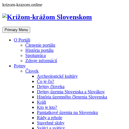
Skip
krizom-krazom.online
to
content
Primary Menu
O Portáli
Členenie portálu
História portálu
Spolupráca
Zdroje informácií
Pojmy
Človek
Archeologické kultúry
Čo je čo?
Dejiny človeka
Dejiny územia Slovenska a Slovákov
História územného členenia Slovenska
Králi
Kto je kto?
Pamiatkové územia na Slovensku
Rády a rehole
Stavebné slohy
Svätci a svätice