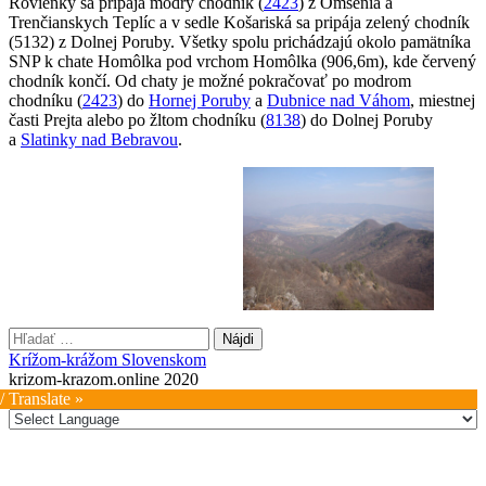
Rovienky sa pripája modrý chodník (
2423
) z Omšenia a
Trenčianskych Teplíc a v sedle Košariská sa pripája zelený chodník
(5132) z Dolnej Poruby. Všetky spolu prichádzajú okolo pamätníka
SNP k chate Homôlka pod vrchom Homôlka (906,6m), kde červený
chodník končí. Od chaty je možné pokračovať po modrom
chodníku (
2423
) do
Hornej Poruby
a
Dubnice nad Váhom
, miestnej
časti Prejta alebo po žltom chodníku (
8138
) do Dolnej Poruby
a
Slatinky nad Bebravou
.
Hľadať:
Krížom-krážom Slovenskom
krizom-krazom.online 2020
/ Translate »