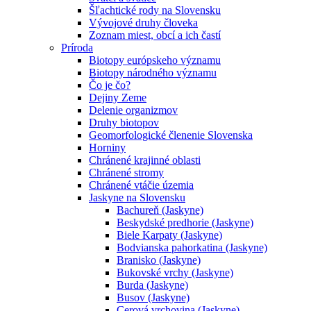
Šľachtické rody na Slovensku
Vývojové druhy človeka
Zoznam miest, obcí a ich častí
Príroda
Biotopy európskeho významu
Biotopy národného významu
Čo je čo?
Dejiny Zeme
Delenie organizmov
Druhy biotopov
Geomorfologické členenie Slovenska
Horniny
Chránené krajinné oblasti
Chránené stromy
Chránené vtáčie územia
Jaskyne na Slovensku
Bachureň (Jaskyne)
Beskydské predhorie (Jaskyne)
Biele Karpaty (Jaskyne)
Bodvianska pahorkatina (Jaskyne)
Branisko (Jaskyne)
Bukovské vrchy (Jaskyne)
Burda (Jaskyne)
Busov (Jaskyne)
Cerová vrchovina (Jaskyne)