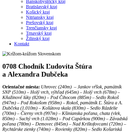
Banskobystrický kraj
Bratislavský kraj
Košický kraj
Nitriansky kraj
Prešovský kraj
Trenčiansky kraj
Trnavský kraj
Žilinský kraj
Kontakt
0708 Chodník Ľudovíta Štúra
a Alexandra Dubčeka
Orientačné miesta:
Uhrovec (240m) – Jankov vŕšok, pamätník
SNP (510m) – Holý vrch, výhľad (645m) – Holý vrch (678m) –
Kňažinové lúky (820m) – Pod Čihocom (885m) – Sedlo Rokoš
(947m) – Pod Rokošom (958m) – Rokoš, pamätník Ľ. Štúra a A.
Dubčeka (1.010m) – Košútova skala (830m) – Sedlo Rázdelie
(700m) – Čierny vrch (997m) – Kšinianska poľana, chata (vlek,
850m) – Suchý vrch (1.028m) – Pod Capárkou (900m) – Závadská
poľana (780m) – Demovec (845m) – Nad Krištofovcami (720m) –
Rychtárske zienky (740m) – Rovienky (820m) – Sedlo Košariská