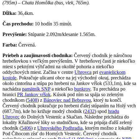
(795m) – Chata Homôlka (bus, vlek, 765m).
Dĺžka:
36,4km.
Čas prechodu:
10 hodín 35 minút.
Prevýšenie:
Stúpanie 2.092m/klesanie 1.565m.
Farba:
Červená.
Priebeh a zaujímavosti chodníka:
Červený chodník je náročnou
hrebeňovkou s veľkým prevýšením. V hrebeňovej časti je niekoľko
miest s peknými výhľadmi na okolité pohoria a niekoľko
oddychových miest. Začína v centre
Uhrovca
pri
evanjelickom
kostole
. Pokračuje ulicami obce na jej východný okraj, prechádza
okolo cintorína a stúpa po hrebeni na Jankov vŕšok (533,1m), kde sa
nachádza
pamätník SNP
a niekoľko
bunkrov
. Tu prechádza po
hranici
PR Jankov vŕšok
. Kúsok pod ním sa spája so zeleným
chodníkom (
5408
) z
Bánoviec nad Bebravou
, ktorý tu končí.
Červený chodník pokračuje po hrebeni ďalej stúpaním na Holý vrch
(687,7m), kde ho križuje modrý chodník (
2432
) spod
hradu
Uhrovec
do Dolných Vesteníc a Skačian. Následne prichádza do
lokality Kňažinové lúky so studničkou, kde sa pripája ďalší zelený
chodník (
5406
) z
Uhrovského Podhradia
, ktorým možno z lokality
Pod Čihocom zísť do Horných Vesteníc. Červený chodník