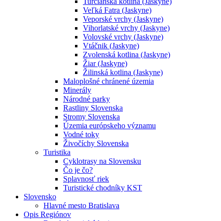
Turčianska kotlina (Jaskyne)
Veľká Fatra (Jaskyne)
Veporské vrchy (Jaskyne)
Vihorlatské vrchy (Jaskyne)
Volovské vrchy (Jaskyne)
Vtáčnik (Jaskyne)
Zvolenská kotlina (Jaskyne)
Žiar (Jaskyne)
Žilinská kotlina (Jaskyne)
Maloplošné chránené územia
Minerály
Národné parky
Rastliny Slovenska
Stromy Slovenska
Územia európskeho významu
Vodné toky
Živočíchy Slovenska
Turistika
Cyklotrasy na Slovensku
Čo je čo?
Splavnosť riek
Turistické chodníky KST
Slovensko
Hlavné mesto Bratislava
Opis Regiónov