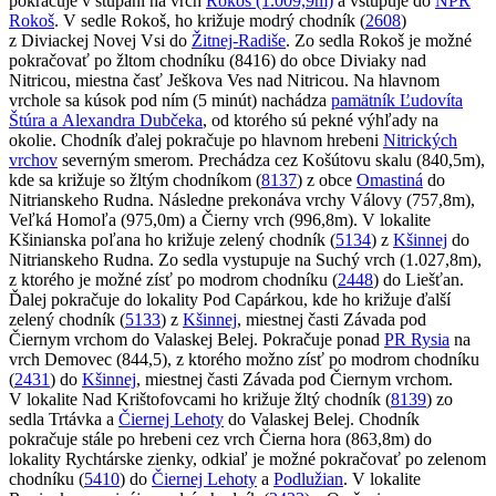
pokračuje v stúpaní na vrch
Rokoš (1.009,9m)
a vstupuje do
NPR
Rokoš
. V sedle Rokoš, ho križuje modrý chodník (
2608
)
z Diviackej Novej Vsi do
Žitnej-Radiše
. Zo sedla Rokoš je možné
pokračovať po žltom chodníku (8416) do obce Diviaky nad
Nitricou, miestna časť Ješkova Ves nad Nitricou. Na hlavnom
vrchole sa kúsok pod ním (5 minút) nachádza
pamätník Ľudovíta
Štúra a Alexandra Dubčeka
, od ktorého sú pekné výhľady na
okolie. Chodník ďalej pokračuje po hlavnom hrebeni
Nitrických
vrchov
severným smerom. Prechádza cez Košútovu skalu (840,5m),
kde sa križuje so žltým chodníkom (
8137
) z obce
Omastiná
do
Nitrianskeho Rudna. Následne prekonáva vrchy Válovy (757,8m),
Veľká Homoľa (975,0m) a Čierny vrch (996,8m). V lokalite
Kšinianska poľana ho križuje zelený chodník (
5134
) z
Kšinnej
do
Nitrianskeho Rudna. Zo sedla vystupuje na Suchý vrch (1.027,8m),
z ktorého je možné zísť po modrom chodníku (
2448
) do Liešťan.
Ďalej pokračuje do lokality Pod Capárkou, kde ho križuje ďalší
zelený chodník (
5133
) z
Kšinnej
, miestnej časti Závada pod
Čiernym vrchom do Valaskej Belej. Pokračuje ponad
PR Rysia
na
vrch Demovec (844,5), z ktorého možno zísť po modrom chodníku
(
2431
) do
Kšinnej
, miestnej časti Závada pod Čiernym vrchom.
V lokalite Nad Krištofovcami ho križuje žltý chodník (
8139
) zo
sedla Trtávka a
Čiernej Lehoty
do Valaskej Belej. Chodník
pokračuje stále po hrebeni cez vrch Čierna hora (863,8m) do
lokality Rychtárske zienky, odkiaľ je možné pokračovať po zelenom
chodníku (
5410
) do
Čiernej Lehoty
a
Podlužian
. V lokalite