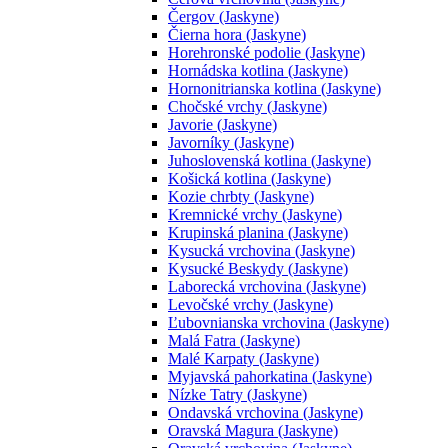
Čergov (Jaskyne)
Čierna hora (Jaskyne)
Horehronské podolie (Jaskyne)
Hornádska kotlina (Jaskyne)
Hornonitrianska kotlina (Jaskyne)
Chočské vrchy (Jaskyne)
Javorie (Jaskyne)
Javorníky (Jaskyne)
Juhoslovenská kotlina (Jaskyne)
Košická kotlina (Jaskyne)
Kozie chrbty (Jaskyne)
Kremnické vrchy (Jaskyne)
Krupinská planina (Jaskyne)
Kysucká vrchovina (Jaskyne)
Kysucké Beskydy (Jaskyne)
Laborecká vrchovina (Jaskyne)
Levočské vrchy (Jaskyne)
Ľubovnianska vrchovina (Jaskyne)
Malá Fatra (Jaskyne)
Malé Karpaty (Jaskyne)
Myjavská pahorkatina (Jaskyne)
Nízke Tatry (Jaskyne)
Ondavská vrchovina (Jaskyne)
Oravská Magura (Jaskyne)