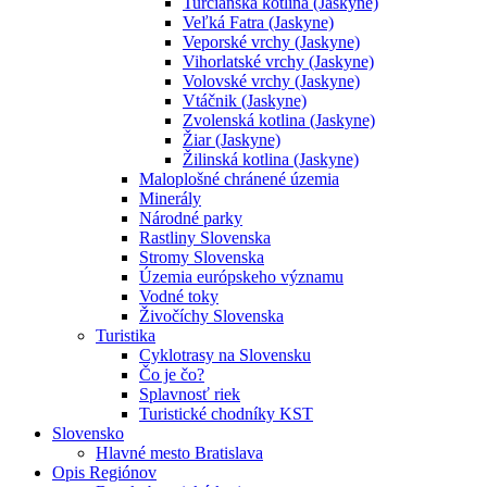
Turčianska kotlina (Jaskyne)
Veľká Fatra (Jaskyne)
Veporské vrchy (Jaskyne)
Vihorlatské vrchy (Jaskyne)
Volovské vrchy (Jaskyne)
Vtáčnik (Jaskyne)
Zvolenská kotlina (Jaskyne)
Žiar (Jaskyne)
Žilinská kotlina (Jaskyne)
Maloplošné chránené územia
Minerály
Národné parky
Rastliny Slovenska
Stromy Slovenska
Územia európskeho významu
Vodné toky
Živočíchy Slovenska
Turistika
Cyklotrasy na Slovensku
Čo je čo?
Splavnosť riek
Turistické chodníky KST
Slovensko
Hlavné mesto Bratislava
Opis Regiónov