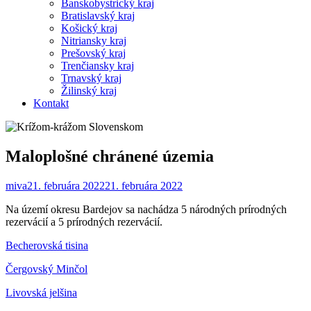
Banskobystrický kraj
Bratislavský kraj
Košický kraj
Nitriansky kraj
Prešovský kraj
Trenčiansky kraj
Trnavský kraj
Žilinský kraj
Kontakt
Maloplošné chránené územia
miva
21. februára 2022
21. februára 2022
Na území okresu Bardejov sa nachádza 5 národných prírodných
rezervácií a 5 prírodných rezervácií.
Becherovská tisina
Čergovský Minčol
Livovská jelšina