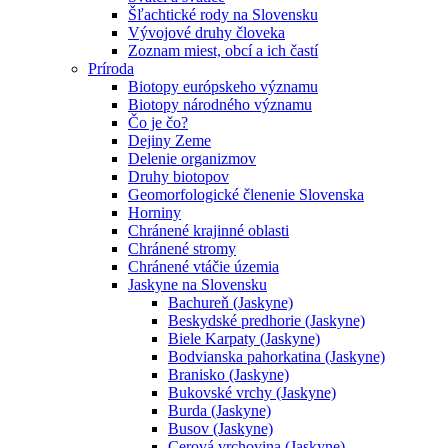
Šľachtické rody na Slovensku
Vývojové druhy človeka
Zoznam miest, obcí a ich častí
Príroda
Biotopy európskeho významu
Biotopy národného významu
Čo je čo?
Dejiny Zeme
Delenie organizmov
Druhy biotopov
Geomorfologické členenie Slovenska
Horniny
Chránené krajinné oblasti
Chránené stromy
Chránené vtáčie územia
Jaskyne na Slovensku
Bachureň (Jaskyne)
Beskydské predhorie (Jaskyne)
Biele Karpaty (Jaskyne)
Bodvianska pahorkatina (Jaskyne)
Branisko (Jaskyne)
Bukovské vrchy (Jaskyne)
Burda (Jaskyne)
Busov (Jaskyne)
Cerová vrchovina (Jaskyne)