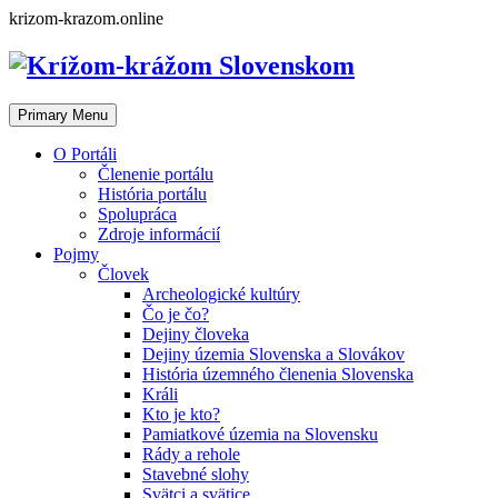
Skip
krizom-krazom.online
to
content
Primary Menu
O Portáli
Členenie portálu
História portálu
Spolupráca
Zdroje informácií
Pojmy
Človek
Archeologické kultúry
Čo je čo?
Dejiny človeka
Dejiny územia Slovenska a Slovákov
História územného členenia Slovenska
Králi
Kto je kto?
Pamiatkové územia na Slovensku
Rády a rehole
Stavebné slohy
Svätci a svätice