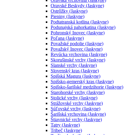
Oravská vrchovina (Jaskyne)
Oravské Beskydy (Jaskyne)
Ostrôžky (Jaskyne)
Pieniny (Jaskyne)
Podtatranská kotlina (Jaskyne)
Podunajská pahorkatina (Jaskyne)
Pohronský Inovec (Jaskyne)
Poľana (Jaskyne)
Považské podolie (Jaskyne)
Považský Inovec (Jaskyne)
Revúcka vrchovina (Jaskyne)
Skorušinské vrchy (Jaskyne)
Slanské vrchy (Jaskyne)
Slovenský kras (Jaskyne)
Spišská Magura (Jaskyne)
Spišsko-gemerský kras (Jaskyne)
Spišsko-šarišské medzihorie (Jaskyne)
Starohorské vrchy (Jaskyne)
Stolické vrchy (Jaskyne)
Strážovské vrchy (Jaskyne)
Súľovské vrchy (Jaskyne)
Šarišská vrchovina (Jaskyne)
Štiavnické vrchy (Jaskyne)
Tatry (Jaskyne)
Tribeč (Jaskyne)