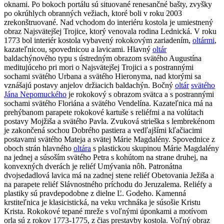
oknami. Po bokoch portálu sú situované renesančné bašty, zvyšky
po okrúhlych obranných vežiach, ktoré boli v roku 2003
zrekonštruované. Nad vchodom do interiéru kostola je umiestnený
obraz Najsvätejšej Trojice, ktorý venovala rodina Lednická. V roku
1773 bol interiér kostola vybavený rokokovým zariadením,
oltármi
,
kazateľnicou, spovednicou a lavicami. Hlavný
oltár
baldachýnového typu s ústredným obrazom svätého Augustína
meditujúceho pri mori o Najsvätejšej Trojici a s postrannými
sochami svätého Urbana a svätého Hieronyma, nad ktorými sa
vznášajú postavy anjelov držiacich baldachýn. Bočný
oltár
svätého
Jána Nepomuckého
je rokokový s obrazom svätca a s postrannými
sochami svätého Floriána a svätého Vendelína. Kazateľnica má na
prehýbanom parapete rokokové kartuše s reliéfmi a na volútach
postavy Mojžiša a svätého Pavla. Zvuková strieška s lembrekénom
je zakončená sochou Dobrého pastiera a vedľajšími kľačiacimi
postavami svätého Mateja a svätej Márie Magdalény. Spovednice z
oboch strán hlavného
oltára
s plastickou skupinou Márie Magdalény
na jednej a súsoším svätého Petra s kohútom na strane druhej, na
konvexných dverách je reliéf Umývania nôh. Patronátna
dvojsedadlová lavica má na zadnej stene reliéf Obetovania Ježiša a
na parapete reliéf Slávnostného príchodu do Jeruzalema. Reliéfy a
plastiky sú pravdepodobne z dielne Ľ. Godeho. Kamenná
krstiteľnica je klasicistická, na veku vrchnáka je súsošie Kristu
Krista. Rokokové tepané mreže s voľnými úponkami a motívom
orla sú z rokov 1773-1775, z čias prestavby kostola. Voľný obraz