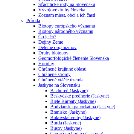
Šľachtické rody na Slovensku
Vývojové druhy človeka
Zoznam miest, obcí a ich častí
Príroda
Biotopy európskeho významu
Biotopy národného významu
Čo je čo?
Dejiny Zeme
Delenie organizmov
Druhy biotopov
Geomorfologické členenie Slovenska
Horniny
Chránené krajinné oblasti
Chránené stromy
Chránené vtáčie územia
Jaskyne na Slovensku
Bachureň (Jaskyne)
Beskydské predhorie (Jaskyne)
Biele Karpaty (Jaskyne)
Bodvianska pahorkatina (Jaskyne)
Branisko (Jaskyne)
Bukovské vrchy (Jaskyne)
Burda (Jaskyne)
Busov (Jaskyne)
Cerová vrchovina (Jaskyne)