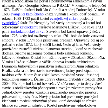
štítom a schodiskom má portál s polkruhovým záklenkom a rytým
nápisom: „Ard Georgius Klenovicz P.B.C.I.“ V klenáku je letopočet
1678. Ďalšími farármi boli Ján Gabrieli a Andrej Dubovský. V roku
1683
evanjelici
katolíckeho
kňaza vyhnali a kostol opäť obsadili. V
rokoch 1688-1733 patril kostol
evanjelickej cirkvi
, posledný
evanjelický
farár Ján Neogrády bol vtedy prepustený a kostol bol
odovzdaný
katolíckemu
farárovi Martinovi Liškovi. Od roku 1733
patrí
rímskokatolíckej cirkvi
. Stavebne bol kostol upravený tiež v
roku 1725, kedy bol rozšírený a v roku 1761 bola do lode vstavaná
empora. V roku 1774 bola pristavaná predsieň. Opravený bol aj po
požiari v roku 1872, ktorý zničil kostol, školu aj faru. Vežu vtedy
provizórne zastrešili nízkou ihlanovou strechou, ktorá sa zachovala
dodnes. Siedme nadzemné podlažie bolo zaklenuté lomenou
krížovou klenbou. Kostol bol reštaurovaný v 20.rokoch 20.storočia.
V roku 1945 sa plánovala väčšia obnova kostola architektom
Dušanom Jurkovičom a pražským reštaurátorom Jiřím Jelínkom.
Realizovala sa ale len stavba travertínovej brány pred západnou
fasádou veže. V tom čase získal kostol poslednú vrstvu fasádnej
brizolitovej omietky. Ďalšie úpravy objektu prebehli v rokoch 1993-
2004. Pôvodne bol kostol bez veže. V súčasnosti je to dvojvežová
stavba s obdĺžnikovým pôdorysom a rovným záverom presbytéria.
Jednoloďový priestor vznikol z pozdĺžneho sieňového priestoru
pristavaním presbytéria. Nový priestor bol preklenutý pruskými
klenbami a medziklenbovými pásmi, ktoré dosadajú na rímske
hlavice združených pilastrov. Kostol predstavuje jednoloďovú