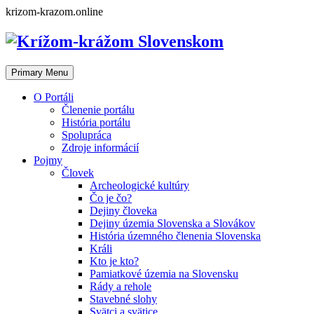
Skip
krizom-krazom.online
to
content
Primary Menu
O Portáli
Členenie portálu
História portálu
Spolupráca
Zdroje informácií
Pojmy
Človek
Archeologické kultúry
Čo je čo?
Dejiny človeka
Dejiny územia Slovenska a Slovákov
História územného členenia Slovenska
Králi
Kto je kto?
Pamiatkové územia na Slovensku
Rády a rehole
Stavebné slohy
Svätci a svätice