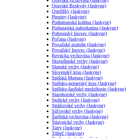
Oravská vrchovina (Jaskyne)
Oravské Beskydy (Jaskyne)
Ostrôžky (Jaskyne)
Pieniny (Jaskyne)
Podtatranská kotlina (Jaskyne)
Podunajská pahorkatina (Jaskyne)
Pohronský Inovec (Jaskyne)
Poľana (Jaskyne)
Považské podolie (Jaskyne)
Považský Inovec (Jaskyne)
Revúcka vrchovina (Jaskyne)
Skorušinské vrchy (Jaskyne)
Slanské vrchy (Jaskyne)
Slovenský kras (Jaskyne)
Spišská Magura (Jaskyne)
Spišsko-gemerský kras (Jaskyne)
Spišsko-šarišské medzihorie (Jaskyne)
Starohorské vrchy (Jaskyne)
Stolické vrchy (Jaskyne)
Strážovské vrchy (Jaskyne)
Súľovské vrchy (Jaskyne)
Šarišská vrchovina (Jaskyne)
Štiavnické vrchy (Jaskyne)
Tatry (Jaskyne)
Tribeč (Jaskyne)