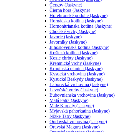
Čergov (Jaskyne)
Čierna hora (Jaskyne)
Horehronské podolie (Jaskyne)
Hornádska kotlina (Jaskyne)
Hornonitrianska kotlina (Jaskyne)
Chočské vrchy (Jaskyne)
Javorie (Jaskyne)
Javorníky (Jaskyne)
Juhoslovenská kotlina (Jaskyne)
Košická kotlina (Jaskyne)
Kozie chrbty (Jaskyne)
Kremnické vrchy (Jaskyne)
Krupinská planina (Jaskyne)
Kysucká vrchovina (Jaskyne)
Kysucké Beskydy (Jaskyne)
Laborecká vrchovina (Jaskyne)
Levočské vrchy (Jaskyne)
Ľubovnianska vrchovina (Jaskyne)
Malá Fatra (Jaskyne)
Malé Karpaty (Jaskyne)
Myjavská pahorkatina (Jaskyne)
Nízke Tatry (Jaskyne)
Ondavská vrchovina (Jaskyne)
Oravská Magura (Jaskyne)