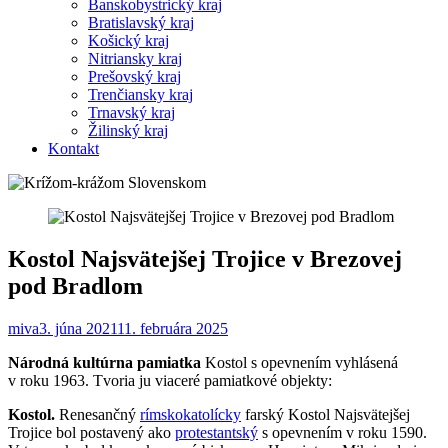
Banskobystrický kraj
Bratislavský kraj
Košický kraj
Nitriansky kraj
Prešovský kraj
Trenčiansky kraj
Trnavský kraj
Žilinský kraj
Kontakt
Kostol Najsvätejšej Trojice v Brezovej
pod Bradlom
miva
3. júna 2021
11. februára 2025
Národná kultúrna pamiatka
Kostol s opevnením vyhlásená
v roku 1963. Tvoria ju viaceré pamiatkové objekty:
Kostol.
Renesančný
rímskokatolícky
farský Kostol Najsvätejšej
Trojice bol postavený ako
protestantský
s opevnením v roku 1590.