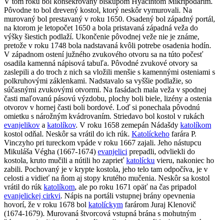
V tom roku bol konsekrovaný biskupom Hyacintom Mikripodarim.
Pôvodne to bol drevený kostol, ktorý neskôr vymurovali. Na
murovaný bol prestavaný v roku 1650. Osadený bol západný portál,
na ktorom je letopočet 1650 a bola pristavaná západná veža do
výšky šiestich podlaží. Ukončenie pôvodnej veže nie je známe,
pretože v roku 1748 bola nadstavaná kvôli potrebe osadenia hodín.
V západnom ostení južného zvukového otvoru sa na túto počesť
osadila kamenná nápisová tabuľa. Pôvodné zvukové otvory sa
zaslepili a do troch z nich sa vložili menšie s kamennými osteniami s
polkruhovými záklenkami. Nadstavalo sa vyššie podlažie, so
súčasnými zvukovými otvormi. Na fasádach mala veža v spodnej
časti maľovanú pásovú výzdobu, plochy boli biele, lizény a ostenia
otvorov v hornej časti boli bordové. Loď si ponechala pôvodnú
omietku s nárožným kvádrovaním. Striedavo bol kostol v rukách
evanjelikov
a
katolíkov
. V roku 1658 zemepán Nádašdy
katolíkom
kostol odňal. Neskôr sa vrátil do ich rúk.
Katolíckeho
farára P.
Vinczyho pri tureckom vpáde v roku 1667 zajali. Jeho nástupcu
Mikuláša Végha (1667-1674)
evanjelici
prepadli, odvliekli do
kostola, kruto mučili a nútili ho zaprieť
katolícku
vieru, nakoniec ho
zabili. Pochovaný je v krypte kostola, jeho telo tam odpočíva, je v
celosti a vidieť na ňom aj stopy krutého mučenia. Neskôr sa kostol
vrátil do rúk
katolíkom
, ale po roku 1671 opäť na čas pripadol
evanjelickej cirkvi
. Nápis na portáli vstupnej brány opevnenia
hovorí, že v roku 1678 bol
katolíckym
farárom Juraj Klenovič
(1674-1679). Murovaná štvorcová vstupná brána s mohutným