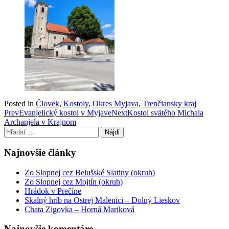
Posted in
Človek
,
Kostoly
,
Okres Myjava
,
Trenčiansky kraj
Post
Prev
Evanjelický kostol v Myjave
Next
Kostol svätého Michala
Archanjela v Krajnom
navigation
Hľadať:
Najnovšie články
Zo Slopnej cez Belušské Slatiny (okruh)
Zo Slopnej cez Mojtín (okruh)
Hrádok v Prečíne
Skalný hríb na Ostrej Malenici – Dolný Lieskov
Chata Zigovka – Horná Mariková
Najnovšie komentáre