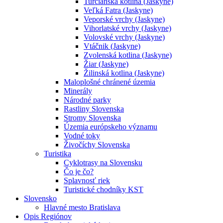
Turčianska kotlina (Jaskyne)
Veľká Fatra (Jaskyne)
Veporské vrchy (Jaskyne)
Vihorlatské vrchy (Jaskyne)
Volovské vrchy (Jaskyne)
Vtáčnik (Jaskyne)
Zvolenská kotlina (Jaskyne)
Žiar (Jaskyne)
Žilinská kotlina (Jaskyne)
Maloplošné chránené územia
Minerály
Národné parky
Rastliny Slovenska
Stromy Slovenska
Územia európskeho významu
Vodné toky
Živočíchy Slovenska
Turistika
Cyklotrasy na Slovensku
Čo je čo?
Splavnosť riek
Turistické chodníky KST
Slovensko
Hlavné mesto Bratislava
Opis Regiónov