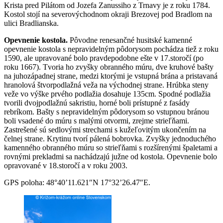
Krista pred Pilátom od Jozefa Zanussiho z Trnavy je z roku 1784.
Kostol stojí na severovýchodnom okraji Brezovej pod Bradlom na
ulici Bradlianska.
Opevnenie kostola.
Pôvodne renesančné husitské kamenné
opevnenie kostola s nepravidelným pôdorysom pochádza tiež z roku
1590, ale upravované bolo pravdepodobne ešte v 17.storočí (po
roku 1667). Tvoria ho zvyšky obranného múru, dve kruhové bašty
na juhozápadnej strane, medzi ktorými je vstupná brána a pristavaná
hranolová štvorpodlažná veža na východnej strane. Hrúbka steny
veže vo výške prvého podlažia dosahuje 135cm. Spodné podlažia
tvorili dvojpodlažnú sakristiu, horné boli prístupné z fasády
rebríkom. Bašty s nepravidelným pôdorysom so vstupnou bránou
boli vsadené do múru s malými otvormi, zrejme strieľňami.
Zastrešené sú sedlovými strechami s kužeľovitým ukončením na
čelnej strane. Krytinu tvorí pálená bobrovka. Zvyšky jednoduchého
kamenného obranného múru so strieľňami s rozšírenými špaletami a
rovnými prekladmi sa nachádzajú južne od kostola. Opevnenie bolo
opravované v 18.storočí a v roku 2003.
GPS poloha: 48°40’11.621″N 17°32’26.47″E.