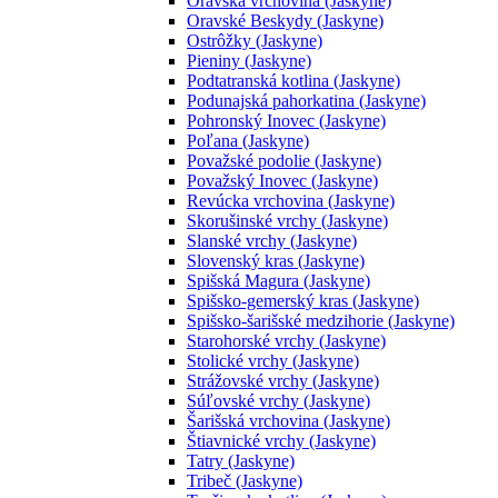
Oravská vrchovina (Jaskyne)
Oravské Beskydy (Jaskyne)
Ostrôžky (Jaskyne)
Pieniny (Jaskyne)
Podtatranská kotlina (Jaskyne)
Podunajská pahorkatina (Jaskyne)
Pohronský Inovec (Jaskyne)
Poľana (Jaskyne)
Považské podolie (Jaskyne)
Považský Inovec (Jaskyne)
Revúcka vrchovina (Jaskyne)
Skorušinské vrchy (Jaskyne)
Slanské vrchy (Jaskyne)
Slovenský kras (Jaskyne)
Spišská Magura (Jaskyne)
Spišsko-gemerský kras (Jaskyne)
Spišsko-šarišské medzihorie (Jaskyne)
Starohorské vrchy (Jaskyne)
Stolické vrchy (Jaskyne)
Strážovské vrchy (Jaskyne)
Súľovské vrchy (Jaskyne)
Šarišská vrchovina (Jaskyne)
Štiavnické vrchy (Jaskyne)
Tatry (Jaskyne)
Tribeč (Jaskyne)