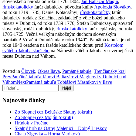
slovenského národa od roku 1776-1804,
Ján Baltazár Magin
,
rímskokatolícky
farár dubnický, pôvodca knihy
Apologia Slovákov
,
od roku 1719-1735, Daniel Kolacsányi,
rímskokatolícky
farár
dubnický, rodák z Kolačína, zakladateľ z vôle božej pútnického
miesta v Dubnici, od roku 1739-1776, Štefan Dubniczay, spisovateľ
slovenský, rodák dubnický,
rímskokatolícky
farár teplánsky, od roku
1705-1725. Večná veľkým nábožným duchom slovenským
pamiatka! Vďační Dubničania v roku 1940″. Pamätná tabuľa je od
roku 1940 osadená na fasáde katolíckeho domu pred
Kostolom
svätého Jakuba staršieho
na Námestí svätého Jakuba v severnej časti
mesta Dubnica nad Váhom.
Posted in
Človek
,
Okres Ilava
,
Pamätné tabule
,
Trenčiansky kraj
Post
Prev
Pamätná tabuľa Jánovi Baltazárovi Maginovi v Dubnici nad
Váhom
Next
Pamätná tabuľa Tobiášovi Masníkovi v Ilave
navigation
Hľadať:
Najnovšie články
Zo Slopnej cez Belušské Slatiny (okruh)
Zo Slopnej cez Mojtín (okruh)
Hrádok v Prečíne
Skalný hríb na Ostrej Malenici – Dolný Lieskov
Chata Zigovka – Horná Mariková