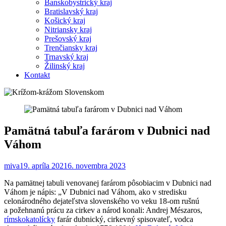
Banskobystrický kraj
Bratislavský kraj
Košický kraj
Nitriansky kraj
Prešovský kraj
Trenčiansky kraj
Trnavský kraj
Žilinský kraj
Kontakt
Pamätná tabuľa farárom v Dubnici nad
Váhom
miva
19. apríla 2021
6. novembra 2023
Na pamätnej tabuli venovanej farárom pôsobiacim v Dubnici nad
Váhom je nápis: „V Dubnici nad Váhom, ako v stredisku
celonárodného dejateľstva slovenského vo veku 18-om rušnú
a požehnanú prácu za cirkev a národ konali: Andrej Mészaros,
rímskokatolícky
farár dubnický, cirkevný spisovateľ, vodca