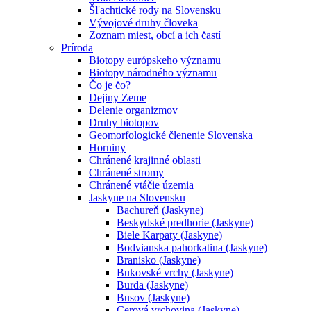
Šľachtické rody na Slovensku
Vývojové druhy človeka
Zoznam miest, obcí a ich častí
Príroda
Biotopy európskeho významu
Biotopy národného významu
Čo je čo?
Dejiny Zeme
Delenie organizmov
Druhy biotopov
Geomorfologické členenie Slovenska
Horniny
Chránené krajinné oblasti
Chránené stromy
Chránené vtáčie územia
Jaskyne na Slovensku
Bachureň (Jaskyne)
Beskydské predhorie (Jaskyne)
Biele Karpaty (Jaskyne)
Bodvianska pahorkatina (Jaskyne)
Branisko (Jaskyne)
Bukovské vrchy (Jaskyne)
Burda (Jaskyne)
Busov (Jaskyne)
Cerová vrchovina (Jaskyne)