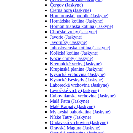
Čergov (Jaskyne)
Čierna hora (Jaskyne)
Horehronské podolie (Jaskyne)
Hornádska kotlina (Jaskyne)
Hornonitrianska kotlina (Jaskyne)
Chočské vrchy (Jaskyne)
Javorie (Jaskyne)
Javorníky (Jaskyne)
Juhoslovenská kotlina (Jaskyne)
Košická kotlina (Jaskyne)
Kozie chrbty (Jaskyne)
Kremnické vrchy (Jaskyne)
Krupinská planina (Jaskyne)
Kysucká vrchovina (Jaskyne)
Kysucké Beskydy (Jaskyne)
Laborecká vrchovina (Jaskyne)
Levočské vrchy (Jaskyne)
Ľubovnianska vrchovina (Jaskyne)
Malá Fatra (Jaskyne)
Malé Karpaty (Jaskyne)
Myjavská pahorkatina (Jaskyne)
Nízke Tatry (Jaskyne)
Ondavská vrchovina (Jaskyne)
Oravská Magura (Jaskyne)