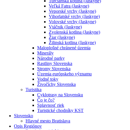
Turčianska kotlina (Jaskyne)
Veľká Fatra (Jaskyne)
Veporské vrchy (Jaskyne)
Vihorlatské vrchy (Jaskyne)
Volovské vrchy (Jaskyne)
Vtáčnik (Jaskyne)
Zvolenská kotlina (Jaskyne)
Žiar (Jaskyne)
Žilinská kotlina (Jaskyne)
Maloplošné chránené územia
Minerály
Národné parky
Rastliny Slovenska
Stromy Slovenska
Územia európskeho významu
Vodné toky
Živočíchy Slovenska
Turistika
Cyklotrasy na Slovensku
Čo je čo?
Splavnosť riek
Turistické chodníky KST
Slovensko
Hlavné mesto Bratislava
Opis Regiónov