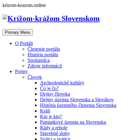
Skip
krizom-krazom.online
to
content
Primary Menu
O Portáli
Členenie portálu
História portálu
Spolupráca
Zdroje informácií
Pojmy
Človek
Archeologické kultúry
Čo je čo?
Dejiny človeka
Dejiny územia Slovenska a Slovákov
História územného členenia Slovenska
Králi
Kto je kto?
Pamiatkové územia na Slovensku
Rády a rehole
Stavebné slohy
Svätci a svätice