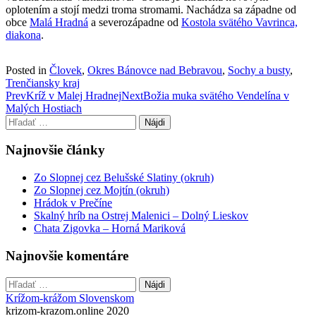
oplotením a stojí medzi troma stromami. Nachádza sa západne od
obce
Malá Hradná
a severozápadne od
Kostola svätého Vavrinca,
diakona
.
Posted in
Človek
,
Okres Bánovce nad Bebravou
,
Sochy a busty
,
Trenčiansky kraj
Post
Prev
Kríž v Malej Hradnej
Next
Božia muka svätého Vendelína v
Malých Hostiach
navigation
Hľadať:
Najnovšie články
Zo Slopnej cez Belušské Slatiny (okruh)
Zo Slopnej cez Mojtín (okruh)
Hrádok v Prečíne
Skalný hríb na Ostrej Malenici – Dolný Lieskov
Chata Zigovka – Horná Mariková
Najnovšie komentáre
Hľadať:
Krížom-krážom Slovenskom
krizom-krazom.online 2020