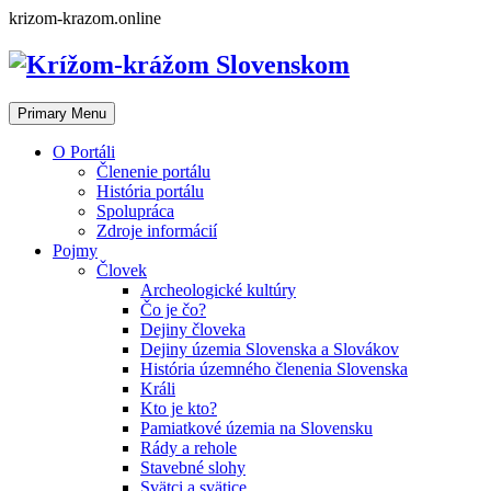
Skip
krizom-krazom.online
to
content
Primary Menu
O Portáli
Členenie portálu
História portálu
Spolupráca
Zdroje informácií
Pojmy
Človek
Archeologické kultúry
Čo je čo?
Dejiny človeka
Dejiny územia Slovenska a Slovákov
História územného členenia Slovenska
Králi
Kto je kto?
Pamiatkové územia na Slovensku
Rády a rehole
Stavebné slohy
Svätci a svätice