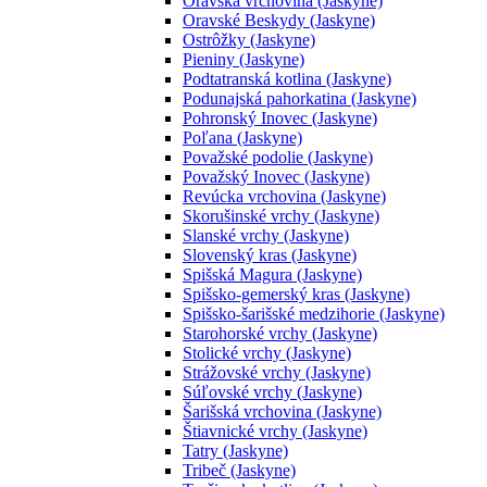
Oravská vrchovina (Jaskyne)
Oravské Beskydy (Jaskyne)
Ostrôžky (Jaskyne)
Pieniny (Jaskyne)
Podtatranská kotlina (Jaskyne)
Podunajská pahorkatina (Jaskyne)
Pohronský Inovec (Jaskyne)
Poľana (Jaskyne)
Považské podolie (Jaskyne)
Považský Inovec (Jaskyne)
Revúcka vrchovina (Jaskyne)
Skorušinské vrchy (Jaskyne)
Slanské vrchy (Jaskyne)
Slovenský kras (Jaskyne)
Spišská Magura (Jaskyne)
Spišsko-gemerský kras (Jaskyne)
Spišsko-šarišské medzihorie (Jaskyne)
Starohorské vrchy (Jaskyne)
Stolické vrchy (Jaskyne)
Strážovské vrchy (Jaskyne)
Súľovské vrchy (Jaskyne)
Šarišská vrchovina (Jaskyne)
Štiavnické vrchy (Jaskyne)
Tatry (Jaskyne)
Tribeč (Jaskyne)