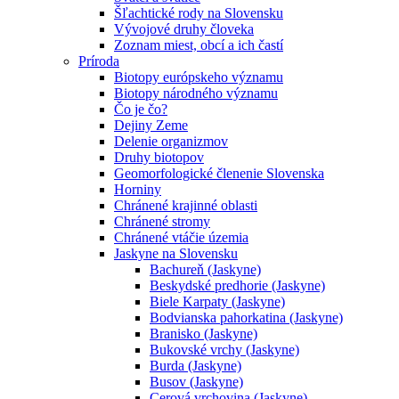
Šľachtické rody na Slovensku
Vývojové druhy človeka
Zoznam miest, obcí a ich častí
Príroda
Biotopy európskeho významu
Biotopy národného významu
Čo je čo?
Dejiny Zeme
Delenie organizmov
Druhy biotopov
Geomorfologické členenie Slovenska
Horniny
Chránené krajinné oblasti
Chránené stromy
Chránené vtáčie územia
Jaskyne na Slovensku
Bachureň (Jaskyne)
Beskydské predhorie (Jaskyne)
Biele Karpaty (Jaskyne)
Bodvianska pahorkatina (Jaskyne)
Branisko (Jaskyne)
Bukovské vrchy (Jaskyne)
Burda (Jaskyne)
Busov (Jaskyne)
Cerová vrchovina (Jaskyne)