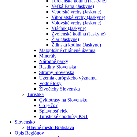
Turčianska kotlina (Jaskyne)
Veľká Fatra (Jaskyne)
Veporské vrchy (Jaskyne)
Vihorlatské vrchy (Jaskyne)
Volovské vrchy (Jaskyne)
Vtáčnik (Jaskyne)
Zvolenská kotlina (Jaskyne)
Žiar (Jaskyne)
Žilinská kotlina (Jaskyne)
Maloplošné chránené územia
Minerály
Národné parky
Rastliny Slovenska
Stromy Slovenska
Územia európskeho významu
Vodné toky
Živočíchy Slovenska
Turistika
Cyklotrasy na Slovensku
Čo je čo?
Splavnosť riek
Turistické chodníky KST
Slovensko
Hlavné mesto Bratislava
Opis Regiónov