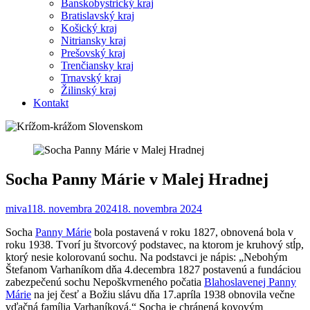
Banskobystrický kraj
Bratislavský kraj
Košický kraj
Nitriansky kraj
Prešovský kraj
Trenčiansky kraj
Trnavský kraj
Žilinský kraj
Kontakt
Socha Panny Márie v Malej Hradnej
miva1
18. novembra 2024
18. novembra 2024
Socha
Panny Márie
bola postavená v roku 1827, obnovená bola v
roku 1938. Tvorí ju štvorcový podstavec, na ktorom je kruhový stĺp,
ktorý nesie kolorovanú sochu. Na podstavci je nápis: „Nebohým
Štefanom Varhaníkom dňa 4.decembra 1827 postavenú a fundáciou
zabezpečenú sochu Nepoškvrneného počatia
Blahoslavenej Panny
Márie
na jej česť a Božiu slávu dňa 17.apríla 1938 obnovila večne
vďačná família Varhaníková.“ Socha je chránená kovovým