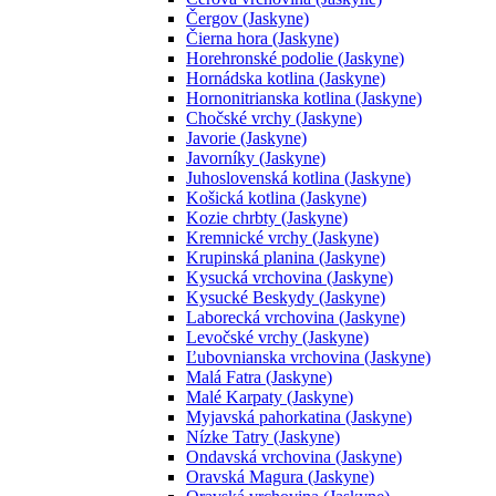
Čergov (Jaskyne)
Čierna hora (Jaskyne)
Horehronské podolie (Jaskyne)
Hornádska kotlina (Jaskyne)
Hornonitrianska kotlina (Jaskyne)
Chočské vrchy (Jaskyne)
Javorie (Jaskyne)
Javorníky (Jaskyne)
Juhoslovenská kotlina (Jaskyne)
Košická kotlina (Jaskyne)
Kozie chrbty (Jaskyne)
Kremnické vrchy (Jaskyne)
Krupinská planina (Jaskyne)
Kysucká vrchovina (Jaskyne)
Kysucké Beskydy (Jaskyne)
Laborecká vrchovina (Jaskyne)
Levočské vrchy (Jaskyne)
Ľubovnianska vrchovina (Jaskyne)
Malá Fatra (Jaskyne)
Malé Karpaty (Jaskyne)
Myjavská pahorkatina (Jaskyne)
Nízke Tatry (Jaskyne)
Ondavská vrchovina (Jaskyne)
Oravská Magura (Jaskyne)