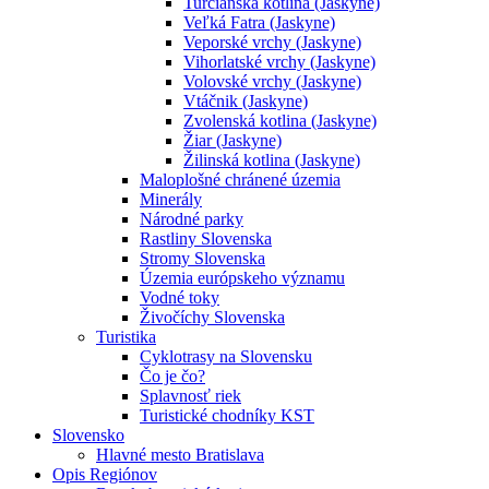
Turčianska kotlina (Jaskyne)
Veľká Fatra (Jaskyne)
Veporské vrchy (Jaskyne)
Vihorlatské vrchy (Jaskyne)
Volovské vrchy (Jaskyne)
Vtáčnik (Jaskyne)
Zvolenská kotlina (Jaskyne)
Žiar (Jaskyne)
Žilinská kotlina (Jaskyne)
Maloplošné chránené územia
Minerály
Národné parky
Rastliny Slovenska
Stromy Slovenska
Územia európskeho významu
Vodné toky
Živočíchy Slovenska
Turistika
Cyklotrasy na Slovensku
Čo je čo?
Splavnosť riek
Turistické chodníky KST
Slovensko
Hlavné mesto Bratislava
Opis Regiónov