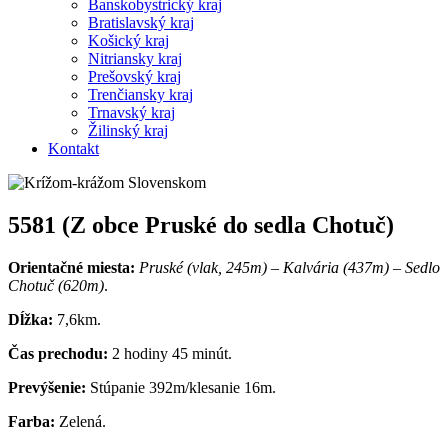
Banskobystrický kraj
Bratislavský kraj
Košický kraj
Nitriansky kraj
Prešovský kraj
Trenčiansky kraj
Trnavský kraj
Žilinský kraj
Kontakt
5581 (Z obce Pruské do sedla Chotuč)
Orientačné miesta:
Pruské (vlak, 245m) – Kalvária (437m) – Sedlo
Chotuč (620m)
.
Dĺžka:
7,6km.
Čas prechodu:
2 hodiny 45 minút.
Prevýšenie:
Stúpanie 392m/klesanie 16m.
Farba:
Zelená.