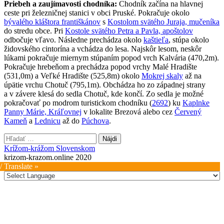
Priebeh a zaujímavosti chodníka:
Chodník začína na hlavnej
ceste pri železničnej stanici v obci Pruské. Pokračuje okolo
bývalého kláštora františkánov
s
Kostolom svätého Juraja, mučeníka
do stredu obce. Pri
Kostole svätého Petra a Pavla, apoštolov
odbočuje vľavo. Následne prechádza okolo
kaštieľa
, stúpa okolo
židovského cintorína a vchádza do lesa. Najskôr lesom, neskôr
lúkami pokračuje miernym stúpaním popod vrch Kalvária (470,2m).
Pokračuje hrebeňom a prechádza popod vrchy Malé Hradište
(531,0m) a Veľké Hradište (525,8m) okolo
Mokrej skaly
až na
úpätie vrchu Chotuč (795,1m). Obchádza ho zo západnej strany
a v závere klesá do sedla Chotuč, kde končí. Zo sedla je možné
pokračovať po modrom turistickom chodníku (
2692
) ku
Kaplnke
Panny Márie, Kráľovnej
v lokalite Brezová alebo cez
Červený
Kameň
a
Lednicu
až do
Púchova
.
Hľadať:
Krížom-krážom Slovenskom
krizom-krazom.online 2020
/ Translate »