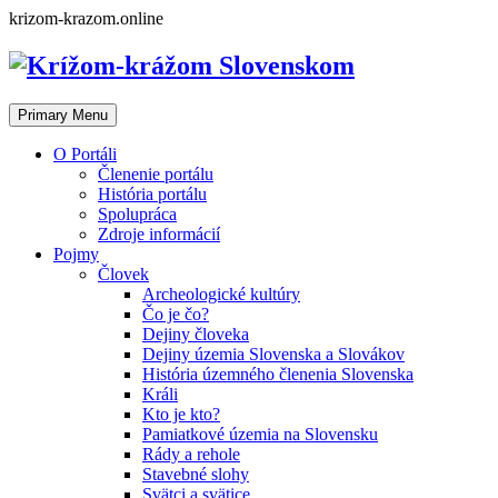
Skip
krizom-krazom.online
to
content
Primary Menu
O Portáli
Členenie portálu
História portálu
Spolupráca
Zdroje informácií
Pojmy
Človek
Archeologické kultúry
Čo je čo?
Dejiny človeka
Dejiny územia Slovenska a Slovákov
História územného členenia Slovenska
Králi
Kto je kto?
Pamiatkové územia na Slovensku
Rády a rehole
Stavebné slohy
Svätci a svätice