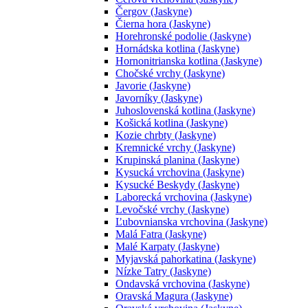
Čergov (Jaskyne)
Čierna hora (Jaskyne)
Horehronské podolie (Jaskyne)
Hornádska kotlina (Jaskyne)
Hornonitrianska kotlina (Jaskyne)
Chočské vrchy (Jaskyne)
Javorie (Jaskyne)
Javorníky (Jaskyne)
Juhoslovenská kotlina (Jaskyne)
Košická kotlina (Jaskyne)
Kozie chrbty (Jaskyne)
Kremnické vrchy (Jaskyne)
Krupinská planina (Jaskyne)
Kysucká vrchovina (Jaskyne)
Kysucké Beskydy (Jaskyne)
Laborecká vrchovina (Jaskyne)
Levočské vrchy (Jaskyne)
Ľubovnianska vrchovina (Jaskyne)
Malá Fatra (Jaskyne)
Malé Karpaty (Jaskyne)
Myjavská pahorkatina (Jaskyne)
Nízke Tatry (Jaskyne)
Ondavská vrchovina (Jaskyne)
Oravská Magura (Jaskyne)