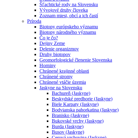
Šľachtické rody na Slovensku
Vývojové druhy človeka
Zoznam miest, obcí a ich častí
Príroda
Biotopy európskeho významu
Biotopy národného významu
Čo je čo?
Dejiny Zeme
Delenie organizmov
Druhy biotopov
Geomorfologické členenie Slovenska
Horniny
Chránené krajinné oblasti
Chránené stromy
Chránené vtáčie územia
Jaskyne na Slovensku
Bachureň (Jaskyne)
Beskydské predhorie (Jaskyne)
Biele Karpaty (Jaskyne)
Bodvianska pahorkatina (Jaskyne)
Branisko (Jaskyne)
Bukovské vrchy (Jaskyne)
Burda (Jaskyne)
Busov (Jaskyne)
Cerová vrchovina (Jaskyne)