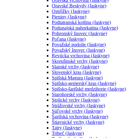
Oravská vrchovina (Jaskyne)
Oravské Beskydy (Jaskyne)
Ostrôžky (Jaskyne)
Pieniny (Jaskyne)
Podtatranská kotlina (Jaskyne)
Podunajská pahorkatina (Jaskyne)
Pohronský Inovec (Jaskyne)
Poľana (Jaskyne)
Považské podolie (Jaskyne)
Považský Inovec (Jaskyne)
Revúcka vrchovina (Jaskyne)
Skorušinské vrchy (Jaskyne)
Slanské vrchy (Jaskyne)
Slovenský kras (Jaskyne)
Spišská Magura (Jaskyne)
Spišsko-gemerský kras (Jaskyne)
Spišsko-šarišské medzihorie (Jaskyne)
Starohorské vrchy (Jaskyne)
Stolické vrchy (Jaskyne)
Strážovské vrchy (Jaskyne)
Súľovské vrchy (Jaskyne)
Šarišská vrchovina (Jaskyne)
Štiavnické vrchy (Jaskyne)
Tatry (Jaskyne)
Tribeč (Jaskyne)