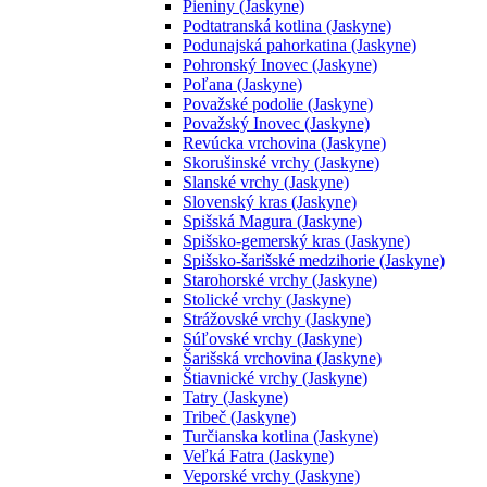
Pieniny (Jaskyne)
Podtatranská kotlina (Jaskyne)
Podunajská pahorkatina (Jaskyne)
Pohronský Inovec (Jaskyne)
Poľana (Jaskyne)
Považské podolie (Jaskyne)
Považský Inovec (Jaskyne)
Revúcka vrchovina (Jaskyne)
Skorušinské vrchy (Jaskyne)
Slanské vrchy (Jaskyne)
Slovenský kras (Jaskyne)
Spišská Magura (Jaskyne)
Spišsko-gemerský kras (Jaskyne)
Spišsko-šarišské medzihorie (Jaskyne)
Starohorské vrchy (Jaskyne)
Stolické vrchy (Jaskyne)
Strážovské vrchy (Jaskyne)
Súľovské vrchy (Jaskyne)
Šarišská vrchovina (Jaskyne)
Štiavnické vrchy (Jaskyne)
Tatry (Jaskyne)
Tribeč (Jaskyne)
Turčianska kotlina (Jaskyne)
Veľká Fatra (Jaskyne)
Veporské vrchy (Jaskyne)