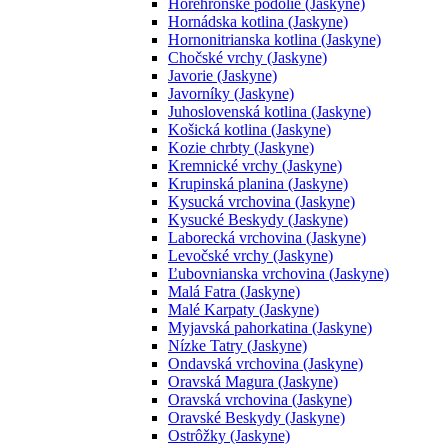
Horehronské podolie (Jaskyne)
Hornádska kotlina (Jaskyne)
Hornonitrianska kotlina (Jaskyne)
Chočské vrchy (Jaskyne)
Javorie (Jaskyne)
Javorníky (Jaskyne)
Juhoslovenská kotlina (Jaskyne)
Košická kotlina (Jaskyne)
Kozie chrbty (Jaskyne)
Kremnické vrchy (Jaskyne)
Krupinská planina (Jaskyne)
Kysucká vrchovina (Jaskyne)
Kysucké Beskydy (Jaskyne)
Laborecká vrchovina (Jaskyne)
Levočské vrchy (Jaskyne)
Ľubovnianska vrchovina (Jaskyne)
Malá Fatra (Jaskyne)
Malé Karpaty (Jaskyne)
Myjavská pahorkatina (Jaskyne)
Nízke Tatry (Jaskyne)
Ondavská vrchovina (Jaskyne)
Oravská Magura (Jaskyne)
Oravská vrchovina (Jaskyne)
Oravské Beskydy (Jaskyne)
Ostrôžky (Jaskyne)