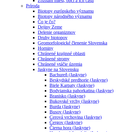
Zoznam miest, obcí a ich častí
Príroda
Biotopy európskeho významu
Biotopy národného významu
Čo je čo?
Dejiny Zeme
Delenie organizmov
Druhy biotopov
Geomorfologické členenie Slovenska
Horniny
Chránené krajinné oblasti
Chránené stromy
Chránené vtáčie územia
Jaskyne na Slovensku
Bachureň (Jaskyne)
Beskydské predhorie (Jaskyne)
Biele Karpaty (Jaskyne)
Bodvianska pahorkatina (Jaskyne)
Branisko (Jaskyne)
Bukovské vrchy (Jaskyne)
Burda (Jaskyne)
Busov (Jaskyne)
Cerová vrchovina (Jaskyne)
Čergov (Jaskyne)
Čierna hora (Jaskyne)