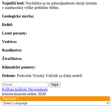
Najnižší bod:
Nachádza sa na juhozápadnom okraji územia
v nadmorskej výške približne 600m.
Geologická stavba:
Reliéf:
Lesné porasty:
Vodstvo:
Rastlinstvo:
Živočíšstvo:
Klimatické pomery:
Delenie:
Podcelok Vysoký Vtáčnik sa ďalej nedelí.
Hľadať:
Krížom-krážom Slovenskom
krizom-krazom.online 2020
/ Translate »