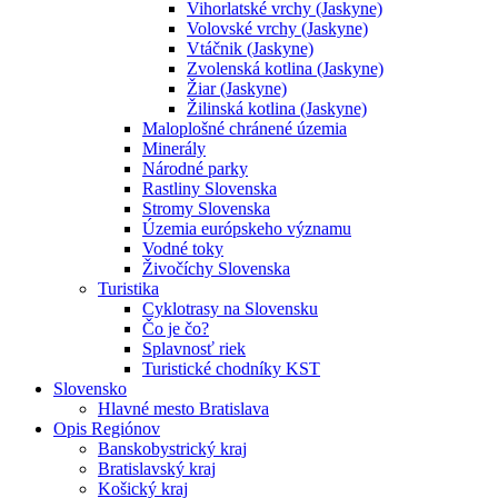
Vihorlatské vrchy (Jaskyne)
Volovské vrchy (Jaskyne)
Vtáčnik (Jaskyne)
Zvolenská kotlina (Jaskyne)
Žiar (Jaskyne)
Žilinská kotlina (Jaskyne)
Maloplošné chránené územia
Minerály
Národné parky
Rastliny Slovenska
Stromy Slovenska
Územia európskeho významu
Vodné toky
Živočíchy Slovenska
Turistika
Cyklotrasy na Slovensku
Čo je čo?
Splavnosť riek
Turistické chodníky KST
Slovensko
Hlavné mesto Bratislava
Opis Regiónov
Banskobystrický kraj
Bratislavský kraj
Košický kraj