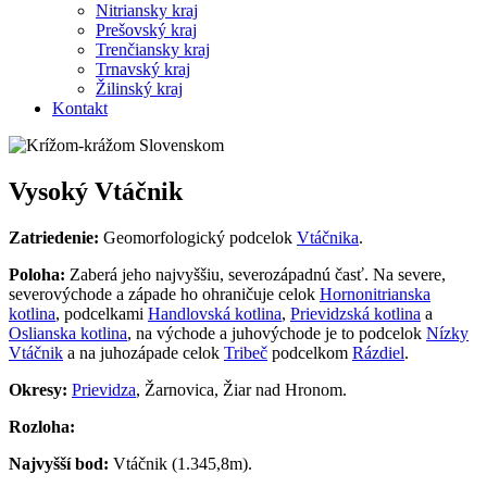
Nitriansky kraj
Prešovský kraj
Trenčiansky kraj
Trnavský kraj
Žilinský kraj
Kontakt
Vysoký Vtáčnik
Zatriedenie:
Geomorfologický podcelok
Vtáčnika
.
Poloha:
Zaberá jeho najvyššiu, severozápadnú časť. Na severe,
severovýchode a západe ho ohraničuje celok
Hornonitrianska
kotlina
, podcelkami
Handlovská kotlina
,
Prievidzská kotlina
a
Oslianska kotlina
, na východe a juhovýchode je to podcelok
Nízky
Vtáčnik
a na juhozápade celok
Tribeč
podcelkom
Rázdiel
.
Okresy:
Prievidza
, Žarnovica, Žiar nad Hronom.
Rozloha:
Najvyšší bod:
Vtáčnik (1.345,8m).