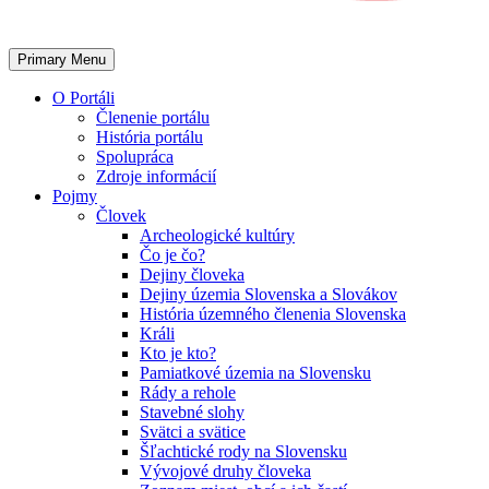
Primary Menu
O Portáli
Členenie portálu
História portálu
Spolupráca
Zdroje informácií
Pojmy
Človek
Archeologické kultúry
Čo je čo?
Dejiny človeka
Dejiny územia Slovenska a Slovákov
História územného členenia Slovenska
Králi
Kto je kto?
Pamiatkové územia na Slovensku
Rády a rehole
Stavebné slohy
Svätci a svätice
Šľachtické rody na Slovensku
Vývojové druhy človeka