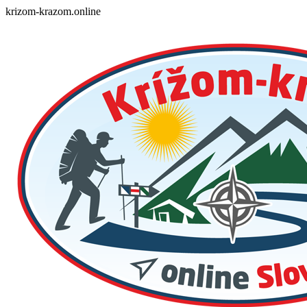
Skip
krizom-krazom.online
to
content