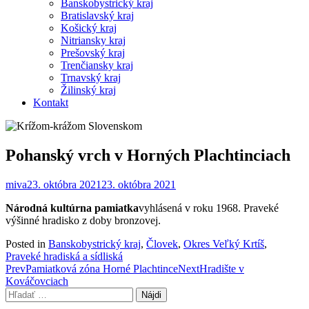
Banskobystrický kraj
Bratislavský kraj
Košický kraj
Nitriansky kraj
Prešovský kraj
Trenčiansky kraj
Trnavský kraj
Žilinský kraj
Kontakt
Pohanský vrch v Horných Plachtinciach
miva
23. októbra 2021
23. októbra 2021
Národná kultúrna pamiatka
vyhlásená v roku 1968. Praveké
výšinné hradisko z doby bronzovej.
Posted in
Banskobystrický kraj
,
Človek
,
Okres Veľký Krtíš
,
Praveké hradiská a sídliská
Post
Prev
Pamiatková zóna Horné Plachtince
Next
Hradište v
Kováčovciach
navigation
Hľadať: