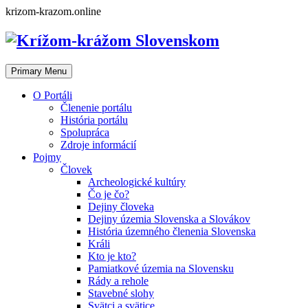
Skip
krizom-krazom.online
to
content
Primary Menu
O Portáli
Členenie portálu
História portálu
Spolupráca
Zdroje informácií
Pojmy
Človek
Archeologické kultúry
Čo je čo?
Dejiny človeka
Dejiny územia Slovenska a Slovákov
História územného členenia Slovenska
Králi
Kto je kto?
Pamiatkové územia na Slovensku
Rády a rehole
Stavebné slohy
Svätci a svätice