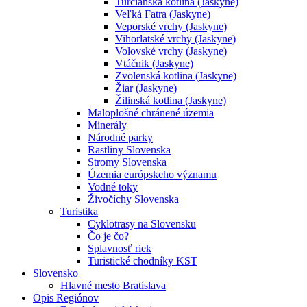
Turčianska kotlina (Jaskyne)
Veľká Fatra (Jaskyne)
Veporské vrchy (Jaskyne)
Vihorlatské vrchy (Jaskyne)
Volovské vrchy (Jaskyne)
Vtáčnik (Jaskyne)
Zvolenská kotlina (Jaskyne)
Žiar (Jaskyne)
Žilinská kotlina (Jaskyne)
Maloplošné chránené územia
Minerály
Národné parky
Rastliny Slovenska
Stromy Slovenska
Územia európskeho významu
Vodné toky
Živočíchy Slovenska
Turistika
Cyklotrasy na Slovensku
Čo je čo?
Splavnosť riek
Turistické chodníky KST
Slovensko
Hlavné mesto Bratislava
Opis Regiónov