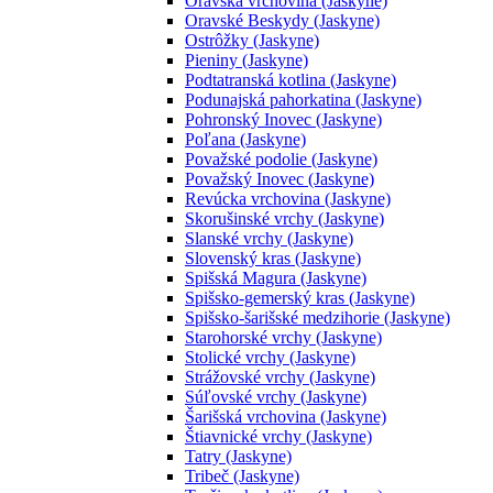
Oravská vrchovina (Jaskyne)
Oravské Beskydy (Jaskyne)
Ostrôžky (Jaskyne)
Pieniny (Jaskyne)
Podtatranská kotlina (Jaskyne)
Podunajská pahorkatina (Jaskyne)
Pohronský Inovec (Jaskyne)
Poľana (Jaskyne)
Považské podolie (Jaskyne)
Považský Inovec (Jaskyne)
Revúcka vrchovina (Jaskyne)
Skorušinské vrchy (Jaskyne)
Slanské vrchy (Jaskyne)
Slovenský kras (Jaskyne)
Spišská Magura (Jaskyne)
Spišsko-gemerský kras (Jaskyne)
Spišsko-šarišské medzihorie (Jaskyne)
Starohorské vrchy (Jaskyne)
Stolické vrchy (Jaskyne)
Strážovské vrchy (Jaskyne)
Súľovské vrchy (Jaskyne)
Šarišská vrchovina (Jaskyne)
Štiavnické vrchy (Jaskyne)
Tatry (Jaskyne)
Tribeč (Jaskyne)