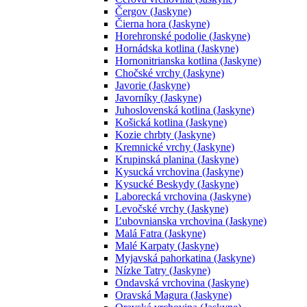
Čergov (Jaskyne)
Čierna hora (Jaskyne)
Horehronské podolie (Jaskyne)
Hornádska kotlina (Jaskyne)
Hornonitrianska kotlina (Jaskyne)
Chočské vrchy (Jaskyne)
Javorie (Jaskyne)
Javorníky (Jaskyne)
Juhoslovenská kotlina (Jaskyne)
Košická kotlina (Jaskyne)
Kozie chrbty (Jaskyne)
Kremnické vrchy (Jaskyne)
Krupinská planina (Jaskyne)
Kysucká vrchovina (Jaskyne)
Kysucké Beskydy (Jaskyne)
Laborecká vrchovina (Jaskyne)
Levočské vrchy (Jaskyne)
Ľubovnianska vrchovina (Jaskyne)
Malá Fatra (Jaskyne)
Malé Karpaty (Jaskyne)
Myjavská pahorkatina (Jaskyne)
Nízke Tatry (Jaskyne)
Ondavská vrchovina (Jaskyne)
Oravská Magura (Jaskyne)