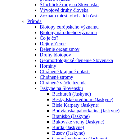
Šľachtické rody na Slovensku
Vývojové druhy človeka
Zoznam miest, obcí a ich častí
Príroda
Biotopy európskeho významu
Biotopy národného významu
Čo je čo?
Dejiny Zeme
Delenie organizmov
Druhy biotopov
Geomorfologické členenie Slovenska
Horniny
Chránené krajinné oblasti
Chránené stromy
Chránené vtáčie územia
Jaskyne na Slovensku
Bachureň (Jaskyne)
Beskydské predhorie (Jaskyne)
Biele Karpaty (Jaskyne)
Bodvianska pahorkatina (Jaskyne)
Branisko (Jaskyne)
Bukovské vrchy (Jaskyne)
Burda (Jaskyne)
Busov (Jaskyne)
Cerová vrchovina (Jaskyne)