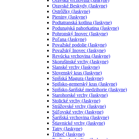
Oravská vrchovina (Jaskyne)
Oravské Beskydy (Jaskyne)
Ostrôžky (Jaskyne)
Pieniny (Jaskyne)
Podtatranská kotlina (Jaskyne)
Podunajská pahorkatina (Jaskyne)
Pohronský Inovec (Jaskyne)
Poľana (Jaskyne)
Považské podolie (Jaskyne)
Považský Inovec (Jaskyne)
Revúcka vrchovina (Jaskyne)
Skorušinské vrchy (Jaskyne)
Slanské vrchy (Jaskyne)
Slovenský kras (Jaskyne)
Spišská Magura (Jaskyne)
Spišsko-gemerský kras (Jaskyne)
Spišsko-šarišské medzihorie (Jaskyne)
Starohorské vrchy (Jaskyne)
Stolické vrchy (Jaskyne)
Strážovské vrchy (Jaskyne)
Súľovské vrchy (Jaskyne)
Šarišská vrchovina (Jaskyne)
Štiavnické vrchy (Jaskyne)
Tatry (Jaskyne)
Tribeč (Jaskyne)