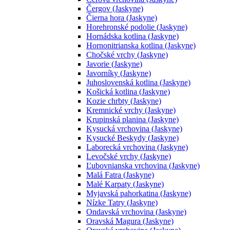
Čergov (Jaskyne)
Čierna hora (Jaskyne)
Horehronské podolie (Jaskyne)
Hornádska kotlina (Jaskyne)
Hornonitrianska kotlina (Jaskyne)
Chočské vrchy (Jaskyne)
Javorie (Jaskyne)
Javorníky (Jaskyne)
Juhoslovenská kotlina (Jaskyne)
Košická kotlina (Jaskyne)
Kozie chrbty (Jaskyne)
Kremnické vrchy (Jaskyne)
Krupinská planina (Jaskyne)
Kysucká vrchovina (Jaskyne)
Kysucké Beskydy (Jaskyne)
Laborecká vrchovina (Jaskyne)
Levočské vrchy (Jaskyne)
Ľubovnianska vrchovina (Jaskyne)
Malá Fatra (Jaskyne)
Malé Karpaty (Jaskyne)
Myjavská pahorkatina (Jaskyne)
Nízke Tatry (Jaskyne)
Ondavská vrchovina (Jaskyne)
Oravská Magura (Jaskyne)