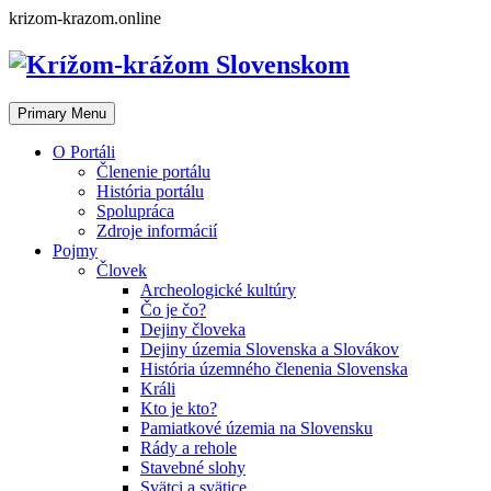
Skip
krizom-krazom.online
to
content
Primary Menu
O Portáli
Členenie portálu
História portálu
Spolupráca
Zdroje informácií
Pojmy
Človek
Archeologické kultúry
Čo je čo?
Dejiny človeka
Dejiny územia Slovenska a Slovákov
História územného členenia Slovenska
Králi
Kto je kto?
Pamiatkové územia na Slovensku
Rády a rehole
Stavebné slohy
Svätci a svätice