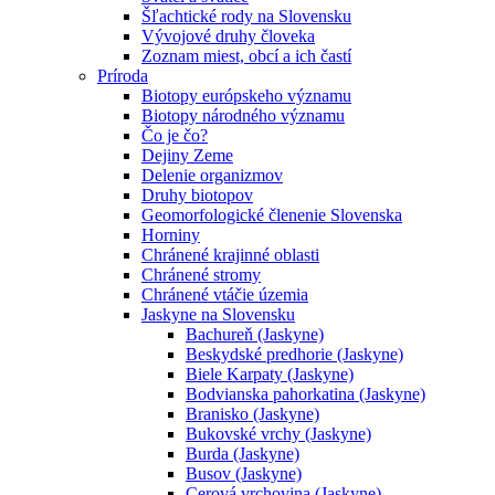
Šľachtické rody na Slovensku
Vývojové druhy človeka
Zoznam miest, obcí a ich častí
Príroda
Biotopy európskeho významu
Biotopy národného významu
Čo je čo?
Dejiny Zeme
Delenie organizmov
Druhy biotopov
Geomorfologické členenie Slovenska
Horniny
Chránené krajinné oblasti
Chránené stromy
Chránené vtáčie územia
Jaskyne na Slovensku
Bachureň (Jaskyne)
Beskydské predhorie (Jaskyne)
Biele Karpaty (Jaskyne)
Bodvianska pahorkatina (Jaskyne)
Branisko (Jaskyne)
Bukovské vrchy (Jaskyne)
Burda (Jaskyne)
Busov (Jaskyne)
Cerová vrchovina (Jaskyne)