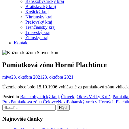
Banskobystrický kraj
Bratislavský kraj
Košický kraj
Nitriansky kraj
Prešovský kraj
Trenčiansky kraj
Trnavský kraj
Žilinský kraj
Kontakt
Pamiatková zóna Horné Plachtince
miva
23. októbra 2021
23. októbra 2021
Územie obce bolo 15.10.1996 vyhlásené za pamiatkovú zónu vidieck
Posted in
Banskobystrický kraj
,
Človek
,
Okres Veľký Krtíš
,
Pamiatk
Post
Prev
Pamiatková zóna Čelovce
Next
Pohanský vrch v Horných Plachti
Hľadať:
navigation
Najnovšie články