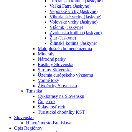
Turčianska kotlina (Jaskyne)
Veľká Fatra (Jaskyne)
Veporské vrchy (Jaskyne)
Vihorlatské vrchy (Jaskyne)
Volovské vrchy (Jaskyne)
Vtáčnik (Jaskyne)
Zvolenská kotlina (Jaskyne)
Žiar (Jaskyne)
Žilinská kotlina (Jaskyne)
Maloplošné chránené územia
Minerály
Národné parky
Rastliny Slovenska
Stromy Slovenska
Územia európskeho významu
Vodné toky
Živočíchy Slovenska
Turistika
Cyklotrasy na Slovensku
Čo je čo?
Splavnosť riek
Turistické chodníky KST
Slovensko
Hlavné mesto Bratislava
Opis Regiónov