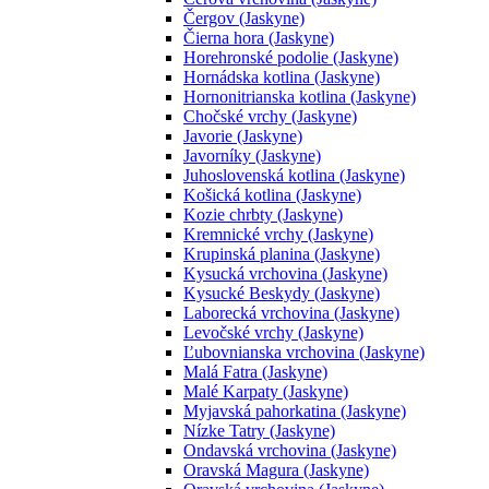
Čergov (Jaskyne)
Čierna hora (Jaskyne)
Horehronské podolie (Jaskyne)
Hornádska kotlina (Jaskyne)
Hornonitrianska kotlina (Jaskyne)
Chočské vrchy (Jaskyne)
Javorie (Jaskyne)
Javorníky (Jaskyne)
Juhoslovenská kotlina (Jaskyne)
Košická kotlina (Jaskyne)
Kozie chrbty (Jaskyne)
Kremnické vrchy (Jaskyne)
Krupinská planina (Jaskyne)
Kysucká vrchovina (Jaskyne)
Kysucké Beskydy (Jaskyne)
Laborecká vrchovina (Jaskyne)
Levočské vrchy (Jaskyne)
Ľubovnianska vrchovina (Jaskyne)
Malá Fatra (Jaskyne)
Malé Karpaty (Jaskyne)
Myjavská pahorkatina (Jaskyne)
Nízke Tatry (Jaskyne)
Ondavská vrchovina (Jaskyne)
Oravská Magura (Jaskyne)