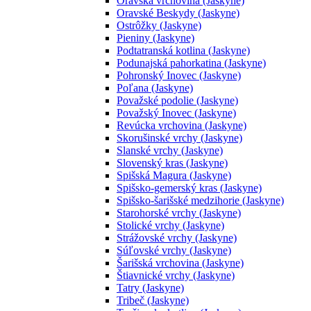
Oravská vrchovina (Jaskyne)
Oravské Beskydy (Jaskyne)
Ostrôžky (Jaskyne)
Pieniny (Jaskyne)
Podtatranská kotlina (Jaskyne)
Podunajská pahorkatina (Jaskyne)
Pohronský Inovec (Jaskyne)
Poľana (Jaskyne)
Považské podolie (Jaskyne)
Považský Inovec (Jaskyne)
Revúcka vrchovina (Jaskyne)
Skorušinské vrchy (Jaskyne)
Slanské vrchy (Jaskyne)
Slovenský kras (Jaskyne)
Spišská Magura (Jaskyne)
Spišsko-gemerský kras (Jaskyne)
Spišsko-šarišské medzihorie (Jaskyne)
Starohorské vrchy (Jaskyne)
Stolické vrchy (Jaskyne)
Strážovské vrchy (Jaskyne)
Súľovské vrchy (Jaskyne)
Šarišská vrchovina (Jaskyne)
Štiavnické vrchy (Jaskyne)
Tatry (Jaskyne)
Tribeč (Jaskyne)