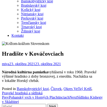
Banskobystrický kraj
Bratislavský kraj
Košický kraj
Nitriansky kraj
Prešovský kraj
Trenčiansky kraj
Trnavský kraj
Žilinský kraj
Kontakt
Hradište v Kováčovciach
miva
23. októbra 2021
23. októbra 2021
Národná kultúrna pamiatka
vyhlásená v roku 1968. Praveké
výšinné hradisko z doby bronzovej, z eneolitu. Nachádza sa
v lokalite Horský chrbát.
Posted in
Banskobystrický kraj
,
Človek
,
Okres Veľký Krtíš
,
Praveké hradiská a sídliská
Post
Prev
Pohanský vrch v Horných Plachtinciach
Next
Sídlisko Kishegy
v Sklabinej
navigation
Hľadať: