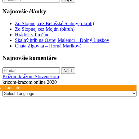
Najnovšie články
Zo Slopnej cez Belušské Slatiny (okruh)
Zo Slopnej cez Mojtín (okruh)
Hrádok v Prečíne
Skalný hríb na Ostrej Malenici – Dolný Lieskov
Chata Zigovka – Horná Mariková
Najnovšie komentáre
Hľadať:
Krížom-krážom Slovenskom
krizom-krazom.online 2020
/ Translate »