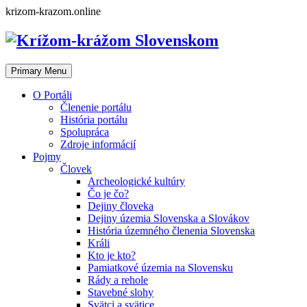
Skip
krizom-krazom.online
to
content
Primary Menu
O Portáli
Členenie portálu
História portálu
Spolupráca
Zdroje informácií
Pojmy
Človek
Archeologické kultúry
Čo je čo?
Dejiny človeka
Dejiny územia Slovenska a Slovákov
História územného členenia Slovenska
Králi
Kto je kto?
Pamiatkové územia na Slovensku
Rády a rehole
Stavebné slohy
Svätci a svätice