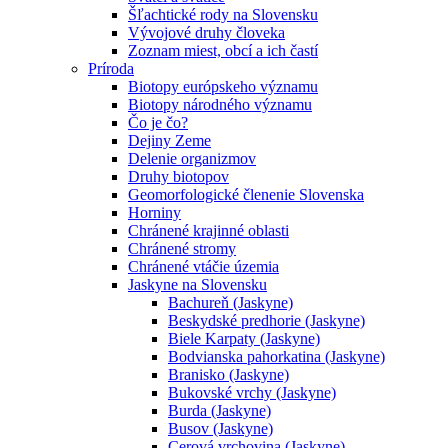
Šľachtické rody na Slovensku
Vývojové druhy človeka
Zoznam miest, obcí a ich častí
Príroda
Biotopy európskeho významu
Biotopy národného významu
Čo je čo?
Dejiny Zeme
Delenie organizmov
Druhy biotopov
Geomorfologické členenie Slovenska
Horniny
Chránené krajinné oblasti
Chránené stromy
Chránené vtáčie územia
Jaskyne na Slovensku
Bachureň (Jaskyne)
Beskydské predhorie (Jaskyne)
Biele Karpaty (Jaskyne)
Bodvianska pahorkatina (Jaskyne)
Branisko (Jaskyne)
Bukovské vrchy (Jaskyne)
Burda (Jaskyne)
Busov (Jaskyne)
Cerová vrchovina (Jaskyne)