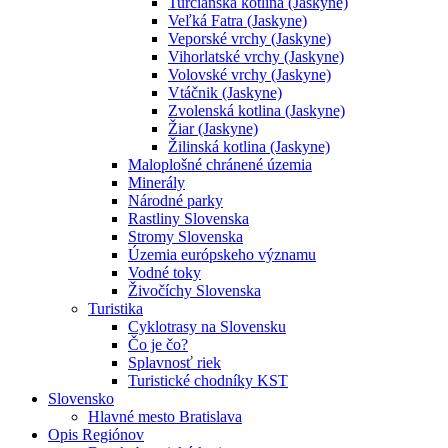
Turčianska kotlina (Jaskyne)
Veľká Fatra (Jaskyne)
Veporské vrchy (Jaskyne)
Vihorlatské vrchy (Jaskyne)
Volovské vrchy (Jaskyne)
Vtáčnik (Jaskyne)
Zvolenská kotlina (Jaskyne)
Žiar (Jaskyne)
Žilinská kotlina (Jaskyne)
Maloplošné chránené územia
Minerály
Národné parky
Rastliny Slovenska
Stromy Slovenska
Územia európskeho významu
Vodné toky
Živočíchy Slovenska
Turistika
Cyklotrasy na Slovensku
Čo je čo?
Splavnosť riek
Turistické chodníky KST
Slovensko
Hlavné mesto Bratislava
Opis Regiónov