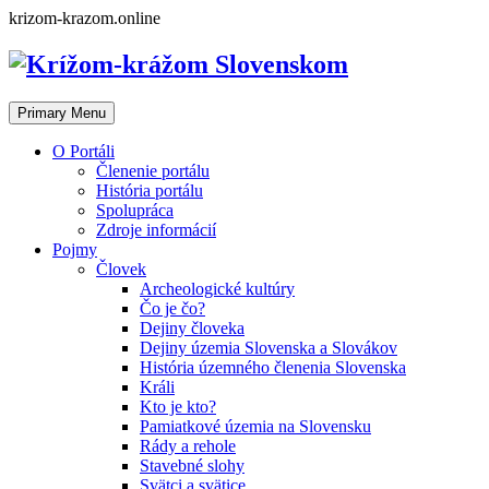
Skip
krizom-krazom.online
to
content
Primary Menu
O Portáli
Členenie portálu
História portálu
Spolupráca
Zdroje informácií
Pojmy
Človek
Archeologické kultúry
Čo je čo?
Dejiny človeka
Dejiny územia Slovenska a Slovákov
História územného členenia Slovenska
Králi
Kto je kto?
Pamiatkové územia na Slovensku
Rády a rehole
Stavebné slohy
Svätci a svätice