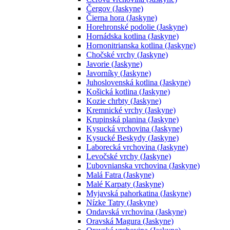
Čergov (Jaskyne)
Čierna hora (Jaskyne)
Horehronské podolie (Jaskyne)
Hornádska kotlina (Jaskyne)
Hornonitrianska kotlina (Jaskyne)
Chočské vrchy (Jaskyne)
Javorie (Jaskyne)
Javorníky (Jaskyne)
Juhoslovenská kotlina (Jaskyne)
Košická kotlina (Jaskyne)
Kozie chrbty (Jaskyne)
Kremnické vrchy (Jaskyne)
Krupinská planina (Jaskyne)
Kysucká vrchovina (Jaskyne)
Kysucké Beskydy (Jaskyne)
Laborecká vrchovina (Jaskyne)
Levočské vrchy (Jaskyne)
Ľubovnianska vrchovina (Jaskyne)
Malá Fatra (Jaskyne)
Malé Karpaty (Jaskyne)
Myjavská pahorkatina (Jaskyne)
Nízke Tatry (Jaskyne)
Ondavská vrchovina (Jaskyne)
Oravská Magura (Jaskyne)