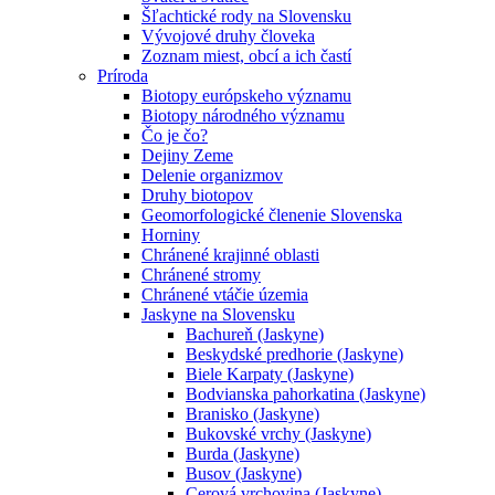
Šľachtické rody na Slovensku
Vývojové druhy človeka
Zoznam miest, obcí a ich častí
Príroda
Biotopy európskeho významu
Biotopy národného významu
Čo je čo?
Dejiny Zeme
Delenie organizmov
Druhy biotopov
Geomorfologické členenie Slovenska
Horniny
Chránené krajinné oblasti
Chránené stromy
Chránené vtáčie územia
Jaskyne na Slovensku
Bachureň (Jaskyne)
Beskydské predhorie (Jaskyne)
Biele Karpaty (Jaskyne)
Bodvianska pahorkatina (Jaskyne)
Branisko (Jaskyne)
Bukovské vrchy (Jaskyne)
Burda (Jaskyne)
Busov (Jaskyne)
Cerová vrchovina (Jaskyne)