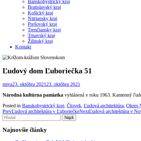
Banskobystrický kraj
Bratislavský kraj
Košický kraj
Nitriansky kraj
Prešovský kraj
Trenčiansky kraj
Trnavský kraj
Žilinský kraj
Kontakt
Ľudový dom Ľuboriečka 51
miva
23. októbra 2021
23. októbra 2021
Národná kultúrna pamiatka
vyhlásená v roku 1963. Kamenný ľudov
Posted in
Banskobystrický kraj
,
Človek
,
Ľudová architektúra
,
Okres 
Post
Prev
Ľudová architektúra v Ľuboriečke
Next
Ľudová architektúra v No
Hľadať:
navigation
Najnovšie články