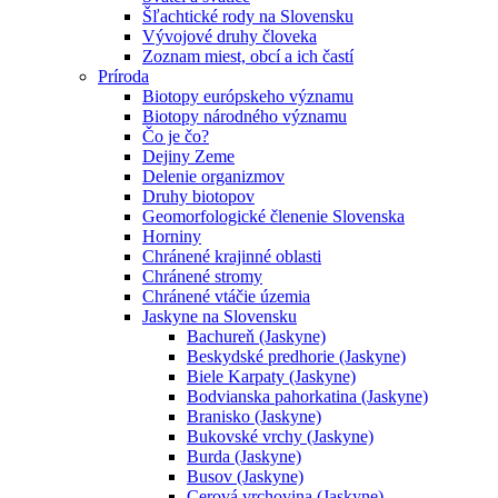
Šľachtické rody na Slovensku
Vývojové druhy človeka
Zoznam miest, obcí a ich častí
Príroda
Biotopy európskeho významu
Biotopy národného významu
Čo je čo?
Dejiny Zeme
Delenie organizmov
Druhy biotopov
Geomorfologické členenie Slovenska
Horniny
Chránené krajinné oblasti
Chránené stromy
Chránené vtáčie územia
Jaskyne na Slovensku
Bachureň (Jaskyne)
Beskydské predhorie (Jaskyne)
Biele Karpaty (Jaskyne)
Bodvianska pahorkatina (Jaskyne)
Branisko (Jaskyne)
Bukovské vrchy (Jaskyne)
Burda (Jaskyne)
Busov (Jaskyne)
Cerová vrchovina (Jaskyne)