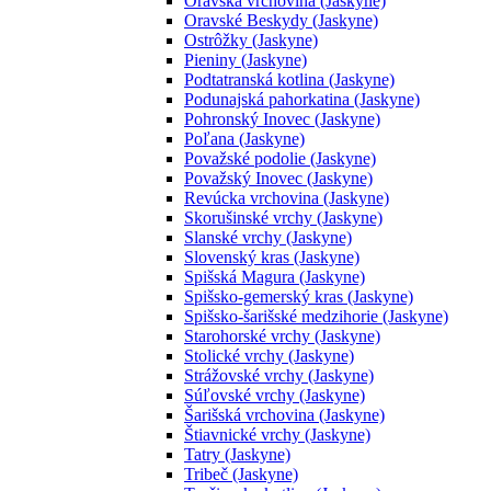
Oravská vrchovina (Jaskyne)
Oravské Beskydy (Jaskyne)
Ostrôžky (Jaskyne)
Pieniny (Jaskyne)
Podtatranská kotlina (Jaskyne)
Podunajská pahorkatina (Jaskyne)
Pohronský Inovec (Jaskyne)
Poľana (Jaskyne)
Považské podolie (Jaskyne)
Považský Inovec (Jaskyne)
Revúcka vrchovina (Jaskyne)
Skorušinské vrchy (Jaskyne)
Slanské vrchy (Jaskyne)
Slovenský kras (Jaskyne)
Spišská Magura (Jaskyne)
Spišsko-gemerský kras (Jaskyne)
Spišsko-šarišské medzihorie (Jaskyne)
Starohorské vrchy (Jaskyne)
Stolické vrchy (Jaskyne)
Strážovské vrchy (Jaskyne)
Súľovské vrchy (Jaskyne)
Šarišská vrchovina (Jaskyne)
Štiavnické vrchy (Jaskyne)
Tatry (Jaskyne)
Tribeč (Jaskyne)