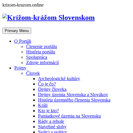
Skip
krizom-krazom.online
to
content
Primary Menu
O Portáli
Členenie portálu
História portálu
Spolupráca
Zdroje informácií
Pojmy
Človek
Archeologické kultúry
Čo je čo?
Dejiny človeka
Dejiny územia Slovenska a Slovákov
História územného členenia Slovenska
Králi
Kto je kto?
Pamiatkové územia na Slovensku
Rády a rehole
Stavebné slohy
Svätci a svätice