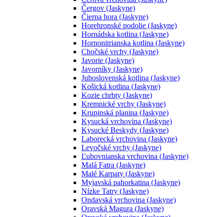
Čergov (Jaskyne)
Čierna hora (Jaskyne)
Horehronské podolie (Jaskyne)
Hornádska kotlina (Jaskyne)
Hornonitrianska kotlina (Jaskyne)
Chočské vrchy (Jaskyne)
Javorie (Jaskyne)
Javorníky (Jaskyne)
Juhoslovenská kotlina (Jaskyne)
Košická kotlina (Jaskyne)
Kozie chrbty (Jaskyne)
Kremnické vrchy (Jaskyne)
Krupinská planina (Jaskyne)
Kysucká vrchovina (Jaskyne)
Kysucké Beskydy (Jaskyne)
Laborecká vrchovina (Jaskyne)
Levočské vrchy (Jaskyne)
Ľubovnianska vrchovina (Jaskyne)
Malá Fatra (Jaskyne)
Malé Karpaty (Jaskyne)
Myjavská pahorkatina (Jaskyne)
Nízke Tatry (Jaskyne)
Ondavská vrchovina (Jaskyne)
Oravská Magura (Jaskyne)