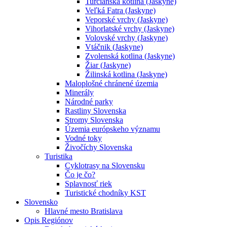
Turčianska kotlina (Jaskyne)
Veľká Fatra (Jaskyne)
Veporské vrchy (Jaskyne)
Vihorlatské vrchy (Jaskyne)
Volovské vrchy (Jaskyne)
Vtáčnik (Jaskyne)
Zvolenská kotlina (Jaskyne)
Žiar (Jaskyne)
Žilinská kotlina (Jaskyne)
Maloplošné chránené územia
Minerály
Národné parky
Rastliny Slovenska
Stromy Slovenska
Územia európskeho významu
Vodné toky
Živočíchy Slovenska
Turistika
Cyklotrasy na Slovensku
Čo je čo?
Splavnosť riek
Turistické chodníky KST
Slovensko
Hlavné mesto Bratislava
Opis Regiónov