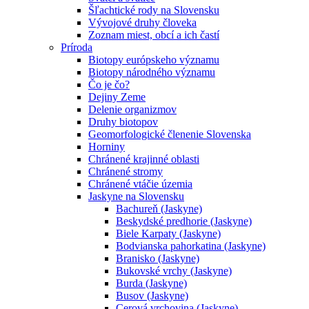
Šľachtické rody na Slovensku
Vývojové druhy človeka
Zoznam miest, obcí a ich častí
Príroda
Biotopy európskeho významu
Biotopy národného významu
Čo je čo?
Dejiny Zeme
Delenie organizmov
Druhy biotopov
Geomorfologické členenie Slovenska
Horniny
Chránené krajinné oblasti
Chránené stromy
Chránené vtáčie územia
Jaskyne na Slovensku
Bachureň (Jaskyne)
Beskydské predhorie (Jaskyne)
Biele Karpaty (Jaskyne)
Bodvianska pahorkatina (Jaskyne)
Branisko (Jaskyne)
Bukovské vrchy (Jaskyne)
Burda (Jaskyne)
Busov (Jaskyne)
Cerová vrchovina (Jaskyne)