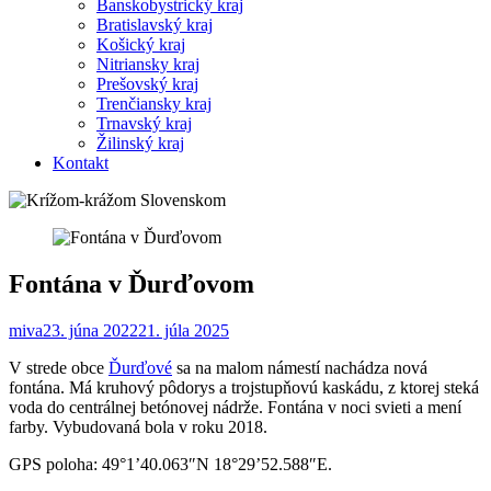
Banskobystrický kraj
Bratislavský kraj
Košický kraj
Nitriansky kraj
Prešovský kraj
Trenčiansky kraj
Trnavský kraj
Žilinský kraj
Kontakt
Fontána v Ďurďovom
miva
23. júna 2022
21. júla 2025
V strede obce
Ďurďové
sa na malom námestí nachádza nová
fontána. Má kruhový pôdorys a trojstupňovú kaskádu, z ktorej steká
voda do centrálnej betónovej nádrže. Fontána v noci svieti a mení
farby. Vybudovaná bola v roku 2018.
GPS poloha: 49°1’40.063″N 18°29’52.588″E.