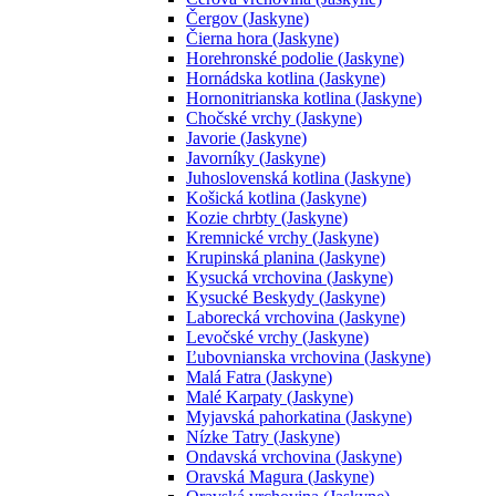
Čergov (Jaskyne)
Čierna hora (Jaskyne)
Horehronské podolie (Jaskyne)
Hornádska kotlina (Jaskyne)
Hornonitrianska kotlina (Jaskyne)
Chočské vrchy (Jaskyne)
Javorie (Jaskyne)
Javorníky (Jaskyne)
Juhoslovenská kotlina (Jaskyne)
Košická kotlina (Jaskyne)
Kozie chrbty (Jaskyne)
Kremnické vrchy (Jaskyne)
Krupinská planina (Jaskyne)
Kysucká vrchovina (Jaskyne)
Kysucké Beskydy (Jaskyne)
Laborecká vrchovina (Jaskyne)
Levočské vrchy (Jaskyne)
Ľubovnianska vrchovina (Jaskyne)
Malá Fatra (Jaskyne)
Malé Karpaty (Jaskyne)
Myjavská pahorkatina (Jaskyne)
Nízke Tatry (Jaskyne)
Ondavská vrchovina (Jaskyne)
Oravská Magura (Jaskyne)