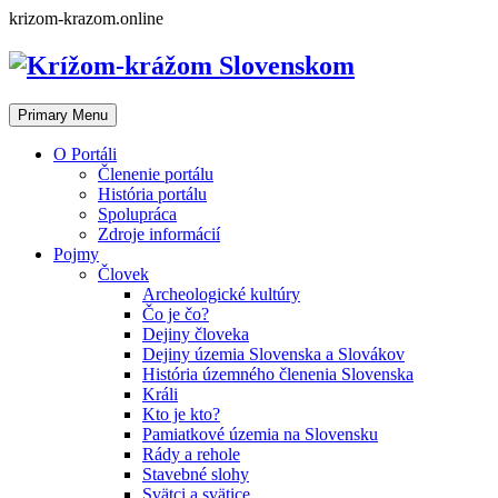
Skip
krizom-krazom.online
to
content
Primary Menu
O Portáli
Členenie portálu
História portálu
Spolupráca
Zdroje informácií
Pojmy
Človek
Archeologické kultúry
Čo je čo?
Dejiny človeka
Dejiny územia Slovenska a Slovákov
História územného členenia Slovenska
Králi
Kto je kto?
Pamiatkové územia na Slovensku
Rády a rehole
Stavebné slohy
Svätci a svätice