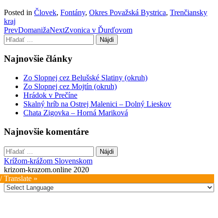
Posted in
Človek
,
Fontány
,
Okres Považská Bystrica
,
Trenčiansky
kraj
Post
Prev
Domaniža
Next
Zvonica v Ďurďovom
Hľadať:
navigation
Najnovšie články
Zo Slopnej cez Belušské Slatiny (okruh)
Zo Slopnej cez Mojtín (okruh)
Hrádok v Prečíne
Skalný hríb na Ostrej Malenici – Dolný Lieskov
Chata Zigovka – Horná Mariková
Najnovšie komentáre
Hľadať:
Krížom-krážom Slovenskom
krizom-krazom.online 2020
/ Translate »