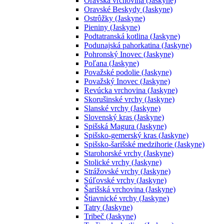
Oravská vrchovina (Jaskyne)
Oravské Beskydy (Jaskyne)
Ostrôžky (Jaskyne)
Pieniny (Jaskyne)
Podtatranská kotlina (Jaskyne)
Podunajská pahorkatina (Jaskyne)
Pohronský Inovec (Jaskyne)
Poľana (Jaskyne)
Považské podolie (Jaskyne)
Považský Inovec (Jaskyne)
Revúcka vrchovina (Jaskyne)
Skorušinské vrchy (Jaskyne)
Slanské vrchy (Jaskyne)
Slovenský kras (Jaskyne)
Spišská Magura (Jaskyne)
Spišsko-gemerský kras (Jaskyne)
Spišsko-šarišské medzihorie (Jaskyne)
Starohorské vrchy (Jaskyne)
Stolické vrchy (Jaskyne)
Strážovské vrchy (Jaskyne)
Súľovské vrchy (Jaskyne)
Šarišská vrchovina (Jaskyne)
Štiavnické vrchy (Jaskyne)
Tatry (Jaskyne)
Tribeč (Jaskyne)