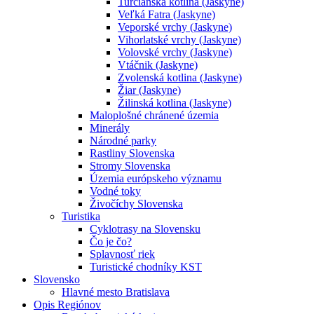
Turčianska kotlina (Jaskyne)
Veľká Fatra (Jaskyne)
Veporské vrchy (Jaskyne)
Vihorlatské vrchy (Jaskyne)
Volovské vrchy (Jaskyne)
Vtáčnik (Jaskyne)
Zvolenská kotlina (Jaskyne)
Žiar (Jaskyne)
Žilinská kotlina (Jaskyne)
Maloplošné chránené územia
Minerály
Národné parky
Rastliny Slovenska
Stromy Slovenska
Územia európskeho významu
Vodné toky
Živočíchy Slovenska
Turistika
Cyklotrasy na Slovensku
Čo je čo?
Splavnosť riek
Turistické chodníky KST
Slovensko
Hlavné mesto Bratislava
Opis Regiónov