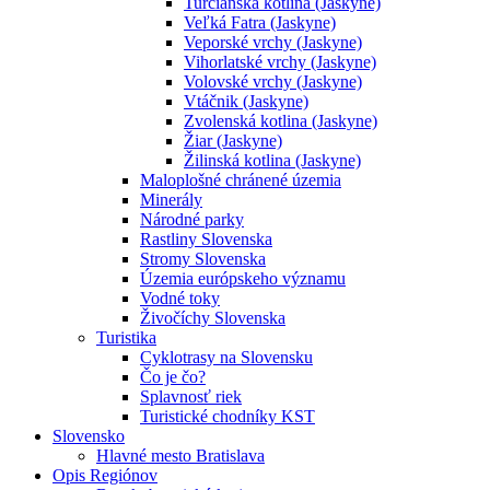
Turčianska kotlina (Jaskyne)
Veľká Fatra (Jaskyne)
Veporské vrchy (Jaskyne)
Vihorlatské vrchy (Jaskyne)
Volovské vrchy (Jaskyne)
Vtáčnik (Jaskyne)
Zvolenská kotlina (Jaskyne)
Žiar (Jaskyne)
Žilinská kotlina (Jaskyne)
Maloplošné chránené územia
Minerály
Národné parky
Rastliny Slovenska
Stromy Slovenska
Územia európskeho významu
Vodné toky
Živočíchy Slovenska
Turistika
Cyklotrasy na Slovensku
Čo je čo?
Splavnosť riek
Turistické chodníky KST
Slovensko
Hlavné mesto Bratislava
Opis Regiónov