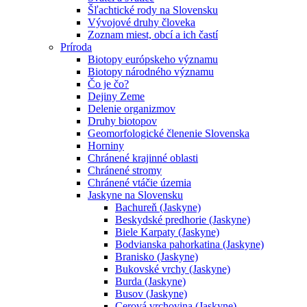
Šľachtické rody na Slovensku
Vývojové druhy človeka
Zoznam miest, obcí a ich častí
Príroda
Biotopy európskeho významu
Biotopy národného významu
Čo je čo?
Dejiny Zeme
Delenie organizmov
Druhy biotopov
Geomorfologické členenie Slovenska
Horniny
Chránené krajinné oblasti
Chránené stromy
Chránené vtáčie územia
Jaskyne na Slovensku
Bachureň (Jaskyne)
Beskydské predhorie (Jaskyne)
Biele Karpaty (Jaskyne)
Bodvianska pahorkatina (Jaskyne)
Branisko (Jaskyne)
Bukovské vrchy (Jaskyne)
Burda (Jaskyne)
Busov (Jaskyne)
Cerová vrchovina (Jaskyne)