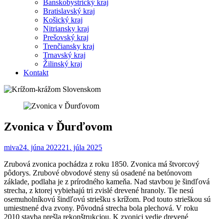
Banskobystrický kraj
Bratislavský kraj
Košický kraj
Nitriansky kraj
Prešovský kraj
Trenčiansky kraj
Trnavský kraj
Žilinský kraj
Kontakt
Zvonica v Ďurďovom
miva
24. júna 2022
21. júla 2025
Zrubová zvonica pochádza z roku 1850. Zvonica má štvorcový
pôdorys. Zrubové obvodové steny sú osadené na betónovom
základe, podlaha je z prírodného kameňa. Nad stavbou je šindľová
strecha, z ktorej vybiehajú tri zvislé drevené hranoly. Tie nesú
osemuholníkovú šindľovú striešku s krížom. Pod touto strieškou sú
umiestnené dva zvony. Pôvodná strecha bola plechová. V roku
2010 stavba prešla rekonštrukciou. K zvonici vedie drevené