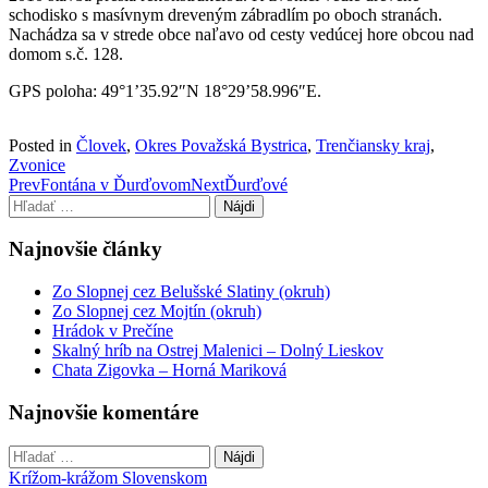
schodisko s masívnym dreveným zábradlím po oboch stranách.
Nachádza sa v strede obce naľavo od cesty vedúcej hore obcou nad
domom s.č. 128.
GPS poloha: 49°1’35.92″N 18°29’58.996″E.
Posted in
Človek
,
Okres Považská Bystrica
,
Trenčiansky kraj
,
Zvonice
Post
Prev
Fontána v Ďurďovom
Next
Ďurďové
Hľadať:
navigation
Najnovšie články
Zo Slopnej cez Belušské Slatiny (okruh)
Zo Slopnej cez Mojtín (okruh)
Hrádok v Prečíne
Skalný hríb na Ostrej Malenici – Dolný Lieskov
Chata Zigovka – Horná Mariková
Najnovšie komentáre
Hľadať:
Krížom-krážom Slovenskom