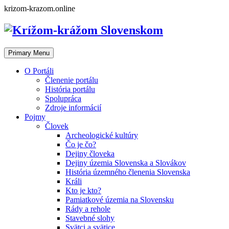
Skip
krizom-krazom.online
to
content
Primary Menu
O Portáli
Členenie portálu
História portálu
Spolupráca
Zdroje informácií
Pojmy
Človek
Archeologické kultúry
Čo je čo?
Dejiny človeka
Dejiny územia Slovenska a Slovákov
História územného členenia Slovenska
Králi
Kto je kto?
Pamiatkové územia na Slovensku
Rády a rehole
Stavebné slohy
Svätci a svätice