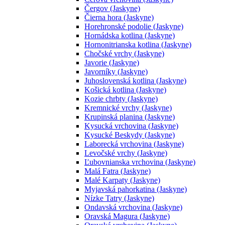
Čergov (Jaskyne)
Čierna hora (Jaskyne)
Horehronské podolie (Jaskyne)
Hornádska kotlina (Jaskyne)
Hornonitrianska kotlina (Jaskyne)
Chočské vrchy (Jaskyne)
Javorie (Jaskyne)
Javorníky (Jaskyne)
Juhoslovenská kotlina (Jaskyne)
Košická kotlina (Jaskyne)
Kozie chrbty (Jaskyne)
Kremnické vrchy (Jaskyne)
Krupinská planina (Jaskyne)
Kysucká vrchovina (Jaskyne)
Kysucké Beskydy (Jaskyne)
Laborecká vrchovina (Jaskyne)
Levočské vrchy (Jaskyne)
Ľubovnianska vrchovina (Jaskyne)
Malá Fatra (Jaskyne)
Malé Karpaty (Jaskyne)
Myjavská pahorkatina (Jaskyne)
Nízke Tatry (Jaskyne)
Ondavská vrchovina (Jaskyne)
Oravská Magura (Jaskyne)