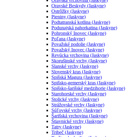
Oravská vrchovina (Jaskyne)
Oravské Beskydy (Jaskyne)
Ostrôžky (Jaskyne)
Pieniny (Jaskyne)
Podtatranská kotlina (Jaskyne)
Podunajská pahorkatina (Jaskyne)
Pohronský Inovec (Jaskyne)
Poľana (Jaskyne)
Považské podolie (Jaskyne)
Považský Inovec (Jaskyne)
Revúcka vrchovina (Jaskyne)
Skorušinské vrchy (Jaskyne)
Slanské vrchy (Jaskyne)
Slovenský kras (Jaskyne)
Spišská Magura (Jaskyne)
Spišsko-gemerský kras (Jaskyne)
Spišsko-šarišské medzihorie (Jaskyne)
Starohorské vrchy (Jaskyne)
Stolické vrchy (Jaskyne)
Strážovské vrchy (Jaskyne)
Súľovské vrchy (Jaskyne)
Šarišská vrchovina (Jaskyne)
Štiavnické vrchy (Jaskyne)
Tatry (Jaskyne)
Tribeč (Jaskyne)