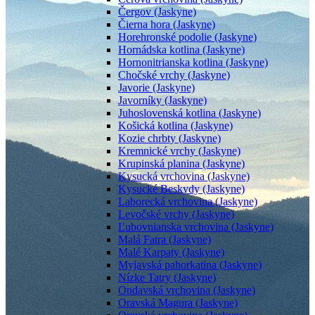
Čergov (Jaskyne)
Čierna hora (Jaskyne)
Horehronské podolie (Jaskyne)
Hornádska kotlina (Jaskyne)
Hornonitrianska kotlina (Jaskyne)
Chočské vrchy (Jaskyne)
Javorie (Jaskyne)
Javorníky (Jaskyne)
Juhoslovenská kotlina (Jaskyne)
Košická kotlina (Jaskyne)
Kozie chrbty (Jaskyne)
Kremnické vrchy (Jaskyne)
Krupinská planina (Jaskyne)
Kysucká vrchovina (Jaskyne)
Kysucké Beskydy (Jaskyne)
Laborecká vrchovina (Jaskyne)
Levočské vrchy (Jaskyne)
Ľubovnianska vrchovina (Jaskyne)
Malá Fatra (Jaskyne)
Malé Karpaty (Jaskyne)
Myjavská pahorkatina (Jaskyne)
Nízke Tatry (Jaskyne)
Ondavská vrchovina (Jaskyne)
Oravská Magura (Jaskyne)