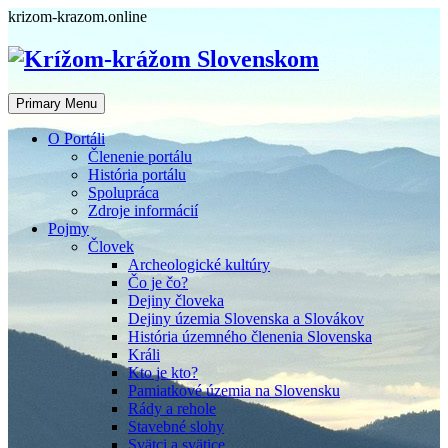
Skip
krizom-krazom.online
to
content
Primary Menu
O Portáli
Členenie portálu
História portálu
Spolupráca
Zdroje informácií
Pojmy
Človek
Archeologické kultúry
Čo je čo?
Dejiny človeka
Dejiny územia Slovenska a Slovákov
História územného členenia Slovenska
Králi
Kto je kto?
Pamiatkové územia na Slovensku
Rády a rehole
Stavebné slohy
Svätci a svätice