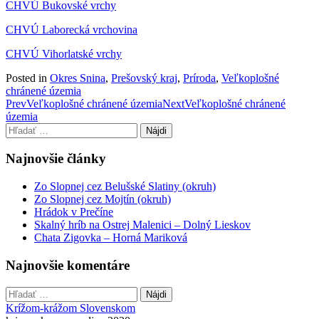
CHVÚ Bukovské vrchy
CHVÚ Laborecká vrchovina
CHVÚ Vihorlatské vrchy
Posted in
Okres Snina
,
Prešovský kraj
,
Príroda
,
Veľkoplošné
chránené územia
Post
Prev
Veľkoplošné chránené územia
Next
Veľkoplošné chránené
územia
navigation
Hľadať:
Najnovšie články
Zo Slopnej cez Belušské Slatiny (okruh)
Zo Slopnej cez Mojtín (okruh)
Hrádok v Prečíne
Skalný hríb na Ostrej Malenici – Dolný Lieskov
Chata Zigovka – Horná Mariková
Najnovšie komentáre
Hľadať:
Krížom-krážom Slovenskom