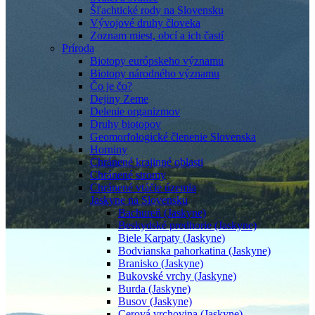
Šľachtické rody na Slovensku
Vývojové druhy človeka
Zoznam miest, obcí a ich častí
Príroda
Biotopy európskeho významu
Biotopy národného významu
Čo je čo?
Dejiny Zeme
Delenie organizmov
Druhy biotopov
Geomorfologické členenie Slovenska
Horniny
Chránené krajinné oblasti
Chránené stromy
Chránené vtáčie územia
Jaskyne na Slovensku
Bachureň (Jaskyne)
Beskydské predhorie (Jaskyne)
Biele Karpaty (Jaskyne)
Bodvianska pahorkatina (Jaskyne)
Branisko (Jaskyne)
Bukovské vrchy (Jaskyne)
Burda (Jaskyne)
Busov (Jaskyne)
Cerová vrchovina (Jaskyne)