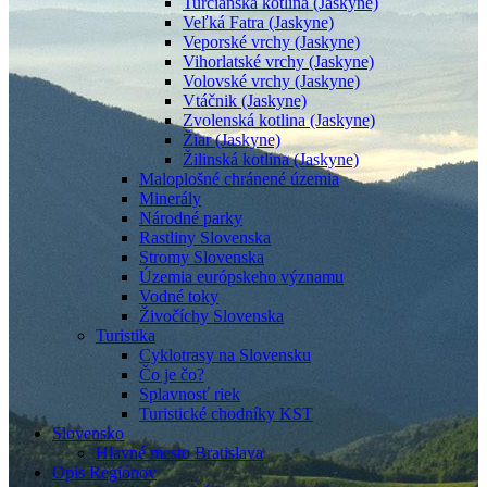
Turčianska kotlina (Jaskyne)
Veľká Fatra (Jaskyne)
Veporské vrchy (Jaskyne)
Vihorlatské vrchy (Jaskyne)
Volovské vrchy (Jaskyne)
Vtáčnik (Jaskyne)
Zvolenská kotlina (Jaskyne)
Žiar (Jaskyne)
Žilinská kotlina (Jaskyne)
Maloplošné chránené územia
Minerály
Národné parky
Rastliny Slovenska
Stromy Slovenska
Územia európskeho významu
Vodné toky
Živočíchy Slovenska
Turistika
Cyklotrasy na Slovensku
Čo je čo?
Splavnosť riek
Turistické chodníky KST
Slovensko
Hlavné mesto Bratislava
Opis Regiónov