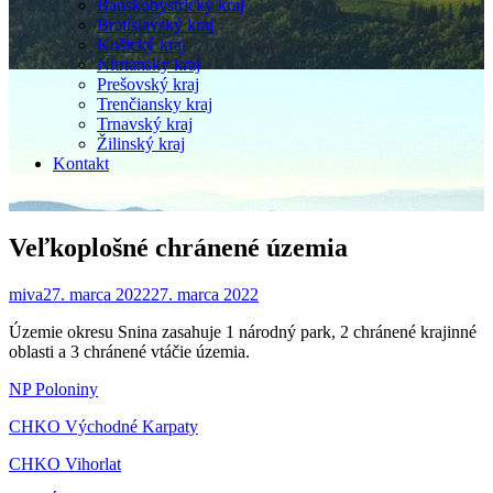
Banskobystrický kraj
Bratislavský kraj
Košický kraj
Nitriansky kraj
Prešovský kraj
Trenčiansky kraj
Trnavský kraj
Žilinský kraj
Kontakt
Veľkoplošné chránené územia
miva
27. marca 2022
27. marca 2022
Územie okresu Snina zasahuje 1 národný park, 2 chránené krajinné
oblasti a 3 chránené vtáčie územia.
NP Poloniny
CHKO Východné Karpaty
CHKO Vihorlat