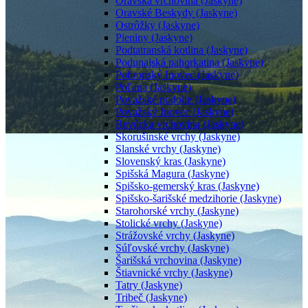
Oravská vrchovina (Jaskyne)
Oravské Beskydy (Jaskyne)
Ostrôžky (Jaskyne)
Pieniny (Jaskyne)
Podtatranská kotlina (Jaskyne)
Podunajská pahorkatina (Jaskyne)
Pohronský Inovec (Jaskyne)
Poľana (Jaskyne)
Považské podolie (Jaskyne)
Považský Inovec (Jaskyne)
Revúcka vrchovina (Jaskyne)
Skorušinské vrchy (Jaskyne)
Slanské vrchy (Jaskyne)
Slovenský kras (Jaskyne)
Spišská Magura (Jaskyne)
Spišsko-gemerský kras (Jaskyne)
Spišsko-šarišské medzihorie (Jaskyne)
Starohorské vrchy (Jaskyne)
Stolické vrchy (Jaskyne)
Strážovské vrchy (Jaskyne)
Súľovské vrchy (Jaskyne)
Šarišská vrchovina (Jaskyne)
Štiavnické vrchy (Jaskyne)
Tatry (Jaskyne)
Tribeč (Jaskyne)