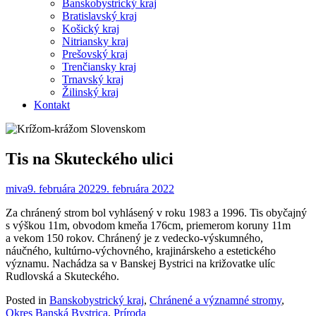
Banskobystrický kraj
Bratislavský kraj
Košický kraj
Nitriansky kraj
Prešovský kraj
Trenčiansky kraj
Trnavský kraj
Žilinský kraj
Kontakt
Tis na Skuteckého ulici
miva
9. februára 2022
9. februára 2022
Za chránený strom bol vyhlásený v roku 1983 a 1996. Tis obyčajný
s výškou 11m, obvodom kmeňa 176cm, priemerom koruny 11m
a vekom 150 rokov. Chránený je z vedecko-výskumného,
náučného, kultúrno-výchovného, krajinárskeho a estetického
významu. Nachádza sa v Banskej Bystrici na križovatke ulíc
Rudlovská a Skuteckého.
Posted in
Banskobystrický kraj
,
Chránené a významné stromy
,
Okres Banská Bystrica
,
Príroda