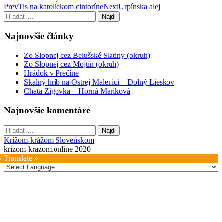
Post
Prev
Tis na katolíckom cintoríne
Next
Urpínska alej
Hľadať:
navigation
Najnovšie články
Zo Slopnej cez Belušské Slatiny (okruh)
Zo Slopnej cez Mojtín (okruh)
Hrádok v Prečíne
Skalný hríb na Ostrej Malenici – Dolný Lieskov
Chata Zigovka – Horná Mariková
Najnovšie komentáre
Hľadať:
Krížom-krážom Slovenskom
krizom-krazom.online 2020
/ Translate »