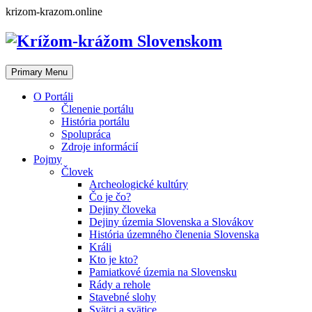
Skip
krizom-krazom.online
to
content
Primary Menu
O Portáli
Členenie portálu
História portálu
Spolupráca
Zdroje informácií
Pojmy
Človek
Archeologické kultúry
Čo je čo?
Dejiny človeka
Dejiny územia Slovenska a Slovákov
História územného členenia Slovenska
Králi
Kto je kto?
Pamiatkové územia na Slovensku
Rády a rehole
Stavebné slohy
Svätci a svätice