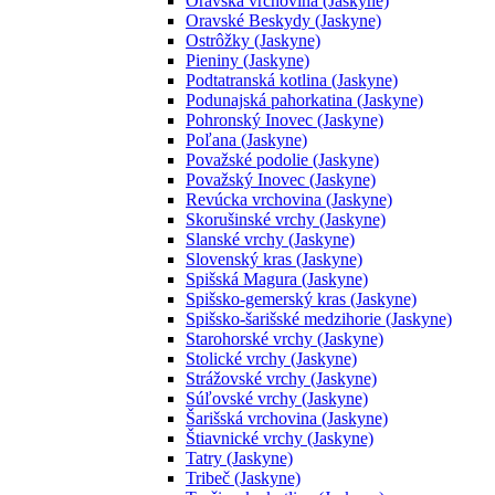
Oravská vrchovina (Jaskyne)
Oravské Beskydy (Jaskyne)
Ostrôžky (Jaskyne)
Pieniny (Jaskyne)
Podtatranská kotlina (Jaskyne)
Podunajská pahorkatina (Jaskyne)
Pohronský Inovec (Jaskyne)
Poľana (Jaskyne)
Považské podolie (Jaskyne)
Považský Inovec (Jaskyne)
Revúcka vrchovina (Jaskyne)
Skorušinské vrchy (Jaskyne)
Slanské vrchy (Jaskyne)
Slovenský kras (Jaskyne)
Spišská Magura (Jaskyne)
Spišsko-gemerský kras (Jaskyne)
Spišsko-šarišské medzihorie (Jaskyne)
Starohorské vrchy (Jaskyne)
Stolické vrchy (Jaskyne)
Strážovské vrchy (Jaskyne)
Súľovské vrchy (Jaskyne)
Šarišská vrchovina (Jaskyne)
Štiavnické vrchy (Jaskyne)
Tatry (Jaskyne)
Tribeč (Jaskyne)