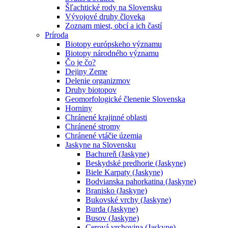
Šľachtické rody na Slovensku
Vývojové druhy človeka
Zoznam miest, obcí a ich častí
Príroda
Biotopy európskeho významu
Biotopy národného významu
Čo je čo?
Dejiny Zeme
Delenie organizmov
Druhy biotopov
Geomorfologické členenie Slovenska
Horniny
Chránené krajinné oblasti
Chránené stromy
Chránené vtáčie územia
Jaskyne na Slovensku
Bachureň (Jaskyne)
Beskydské predhorie (Jaskyne)
Biele Karpaty (Jaskyne)
Bodvianska pahorkatina (Jaskyne)
Branisko (Jaskyne)
Bukovské vrchy (Jaskyne)
Burda (Jaskyne)
Busov (Jaskyne)
Cerová vrchovina (Jaskyne)