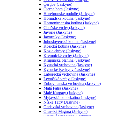
Čergov (Jaskyne)
Čierna hora (Jaskyne)
Horehronské podolie (Jaskyne)
Hornádska kotlina (Jaskyne)
Hornonitrianska kotlina (Jaskyne)
Chočské vrchy (Jaskyne)
Javorie (Jaskyne)
Javorníky (Jaskyne)
Juhoslovenská kotlina (Jaskyne)
Košická kotlina (Jaskyne)
Kozie chrbty (Jaskyne)
Kremnické vrchy (Jaskyne)
Krupinská planina (Jaskyne)
Kysucká vrchovina (Jaskyne)
Kysucké Beskydy (Jaskyne)
Laborecká vrchovina (Jaskyne)
Levočské vrchy (Jaskyne)
Ľubovnianska vrchovina (Jaskyne)
Malá Fatra (Jaskyne)
Malé Karpaty (Jaskyne)
Myjavská pahorkatina (Jaskyne)
Nízke Tatry (Jaskyne)
Ondavská vrchovina (Jaskyne)
Oravská Magura (Jaskyne)