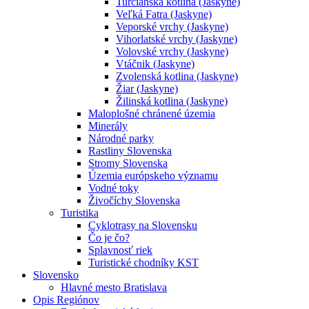
Turčianska kotlina (Jaskyne)
Veľká Fatra (Jaskyne)
Veporské vrchy (Jaskyne)
Vihorlatské vrchy (Jaskyne)
Volovské vrchy (Jaskyne)
Vtáčnik (Jaskyne)
Zvolenská kotlina (Jaskyne)
Žiar (Jaskyne)
Žilinská kotlina (Jaskyne)
Maloplošné chránené územia
Minerály
Národné parky
Rastliny Slovenska
Stromy Slovenska
Územia európskeho významu
Vodné toky
Živočíchy Slovenska
Turistika
Cyklotrasy na Slovensku
Čo je čo?
Splavnosť riek
Turistické chodníky KST
Slovensko
Hlavné mesto Bratislava
Opis Regiónov