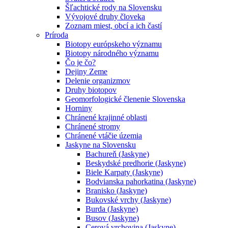
Šľachtické rody na Slovensku
Vývojové druhy človeka
Zoznam miest, obcí a ich častí
Príroda
Biotopy európskeho významu
Biotopy národného významu
Čo je čo?
Dejiny Zeme
Delenie organizmov
Druhy biotopov
Geomorfologické členenie Slovenska
Horniny
Chránené krajinné oblasti
Chránené stromy
Chránené vtáčie územia
Jaskyne na Slovensku
Bachureň (Jaskyne)
Beskydské predhorie (Jaskyne)
Biele Karpaty (Jaskyne)
Bodvianska pahorkatina (Jaskyne)
Branisko (Jaskyne)
Bukovské vrchy (Jaskyne)
Burda (Jaskyne)
Busov (Jaskyne)
Cerová vrchovina (Jaskyne)