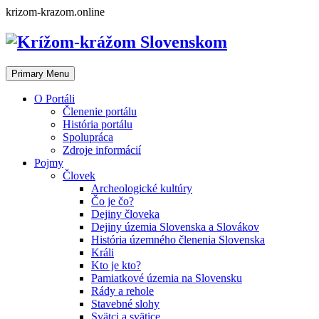
Skip
krizom-krazom.online
to
content
Primary Menu
O Portáli
Členenie portálu
História portálu
Spolupráca
Zdroje informácií
Pojmy
Človek
Archeologické kultúry
Čo je čo?
Dejiny človeka
Dejiny územia Slovenska a Slovákov
História územného členenia Slovenska
Králi
Kto je kto?
Pamiatkové územia na Slovensku
Rády a rehole
Stavebné slohy
Svätci a svätice