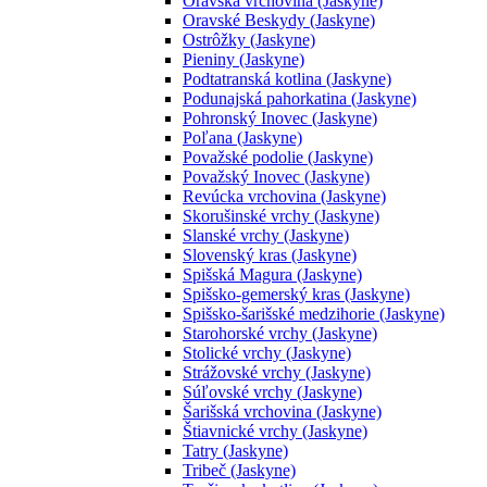
Oravská vrchovina (Jaskyne)
Oravské Beskydy (Jaskyne)
Ostrôžky (Jaskyne)
Pieniny (Jaskyne)
Podtatranská kotlina (Jaskyne)
Podunajská pahorkatina (Jaskyne)
Pohronský Inovec (Jaskyne)
Poľana (Jaskyne)
Považské podolie (Jaskyne)
Považský Inovec (Jaskyne)
Revúcka vrchovina (Jaskyne)
Skorušinské vrchy (Jaskyne)
Slanské vrchy (Jaskyne)
Slovenský kras (Jaskyne)
Spišská Magura (Jaskyne)
Spišsko-gemerský kras (Jaskyne)
Spišsko-šarišské medzihorie (Jaskyne)
Starohorské vrchy (Jaskyne)
Stolické vrchy (Jaskyne)
Strážovské vrchy (Jaskyne)
Súľovské vrchy (Jaskyne)
Šarišská vrchovina (Jaskyne)
Štiavnické vrchy (Jaskyne)
Tatry (Jaskyne)
Tribeč (Jaskyne)