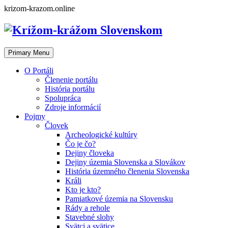
Skip
krizom-krazom.online
to
content
Primary Menu
O Portáli
Členenie portálu
História portálu
Spolupráca
Zdroje informácií
Pojmy
Človek
Archeologické kultúry
Čo je čo?
Dejiny človeka
Dejiny územia Slovenska a Slovákov
História územného členenia Slovenska
Králi
Kto je kto?
Pamiatkové územia na Slovensku
Rády a rehole
Stavebné slohy
Svätci a svätice