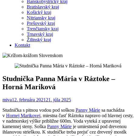
Banskobystrický kraj
Bratislavský kraj
Košický kraj
Nitriansky kraj
Prešovský kraj
Trenčiansky kraj
Trnavský kraj
Žilinský kraj
Kontakt
Studnička Panna Mária v Ráztoke –
Horná Mariková
miva
12. februára 2021
21. júla 2025
Studnička s pitnou vodou pod soškou
Panny Márie
sa nachádza
v
Hornej Marikovej
, miestna časť Ráztoka napravo od hlavnej cesty,
v nadmorskej výške približne 600m. Voda vyteká z upravenej
kamennej steny. Soška
Panny Márie
je umiestnená pod drevenou
ihlanovou strieškou. K studničke treba prejsť cez drevený mostík