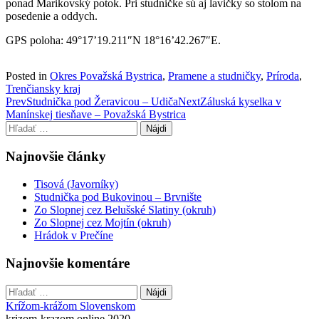
ponad Marikovský potok. Pri studničke sú aj lavičky so stolom na
posedenie a oddych.
GPS poloha: 49°17’19.211″N 18°16’42.267″E.
Posted in
Okres Považská Bystrica
,
Pramene a studničky
,
Príroda
,
Trenčiansky kraj
Post
Prev
Studnička pod Žeravicou – Udiča
Next
Záluská kyselka v
Manínskej tiesňave – Považská Bystrica
navigation
Hľadať:
Najnovšie články
Tisová (Javorníky)
Studnička pod Bukovinou – Brvnište
Zo Slopnej cez Belušské Slatiny (okruh)
Zo Slopnej cez Mojtín (okruh)
Hrádok v Prečíne
Najnovšie komentáre
Hľadať:
Krížom-krážom Slovenskom
krizom-krazom.online 2020