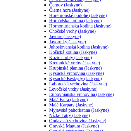
Čergov (Jaskyne)
Čierna hora (Jaskyne)
Horehronské podolie (Jaskyne)
Hornádska kotlina (Jaskyne)
Hornonitrianska kotlina (Jaskyne)
Chočské vrchy (Jaskyne)
Javorie (Jaskyne)
Javorníky (Jaskyne)
Juhoslovenská kotlina (Jaskyne)
Košická kotlina (Jaskyne)
Kozie chrbty (Jaskyne)
Kremnické vrchy (Jaskyne)
Krupinská planina (Jaskyne)
Kysucká vrchovina (Jaskyne)
Kysucké Beskydy (Jaskyne)
Laborecká vrchovina (Jaskyne)
Levočské vrchy (Jaskyne)
Ľubovnianska vrchovina (Jaskyne)
Malá Fatra (Jaskyne)
Malé Karpaty (Jaskyne)
Myjavská pahorkatina (Jaskyne)
Nízke Tatry (Jaskyne)
Ondavská vrchovina (Jaskyne)
Oravská Magura (Jaskyne)