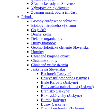
Šľachtické rody na Slovensku
Vývojové druhy človeka
Zoznam miest, obcí a ich častí
Príroda
Biotopy európskeho významu
Biotopy národného významu
Čo je čo?
Dejiny Zeme
Delenie organizmov
Druhy biotopov
Geomorfologické členenie Slovenska
Horniny
Chránené krajinné oblasti
Chránené stromy
Chránené vtáčie územia
Jaskyne na Slovensku
Bachureň (Jaskyne)
Beskydské predhorie (Jaskyne)
Biele Karpaty (Jaskyne)
Bodvianska pahorkatina (Jaskyne)
Branisko (Jaskyne)
Bukovské vrchy (Jaskyne)
Burda (Jaskyne)
Busov (Jaskyne)
Cerová vrchovina (Jaskyne)