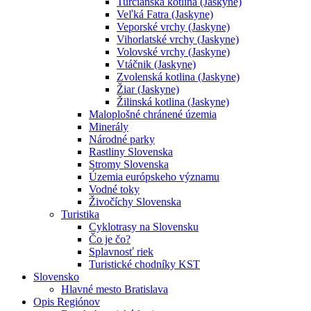
Turčianska kotlina (Jaskyne)
Veľká Fatra (Jaskyne)
Veporské vrchy (Jaskyne)
Vihorlatské vrchy (Jaskyne)
Volovské vrchy (Jaskyne)
Vtáčnik (Jaskyne)
Zvolenská kotlina (Jaskyne)
Žiar (Jaskyne)
Žilinská kotlina (Jaskyne)
Maloplošné chránené územia
Minerály
Národné parky
Rastliny Slovenska
Stromy Slovenska
Územia európskeho významu
Vodné toky
Živočíchy Slovenska
Turistika
Cyklotrasy na Slovensku
Čo je čo?
Splavnosť riek
Turistické chodníky KST
Slovensko
Hlavné mesto Bratislava
Opis Regiónov