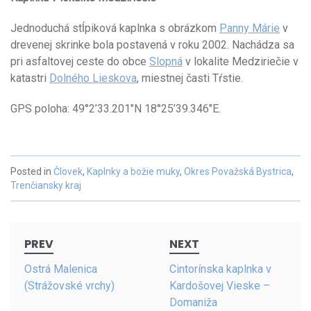
Jednoduchá stĺpiková kaplnka s obrázkom
Panny Márie
v
drevenej skrinke bola postavená v roku 2002. Nachádza sa
pri asfaltovej ceste do obce
Slopná
v lokalite Medziriečie v
katastri
Dolného Lieskova
, miestnej časti Tŕstie.
GPS poloha: 49°2’33.201″N 18°25’39.346″E.
Posted in
Človek
,
Kaplnky a božie muky
,
Okres Považská Bystrica
,
Trenčiansky kraj
Post
PREV
NEXT
navigation
Ostrá Malenica
Cintorínska kaplnka v
(Strážovské vrchy)
Kardošovej Vieske –
Domaniža