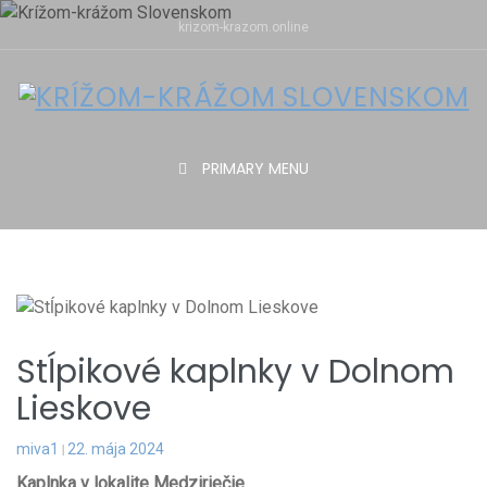
Skip
krizom-krazom.online
to
content
PRIMARY MENU
Stĺpikové kaplnky v Dolnom
Lieskove
miva1
22. mája 2024
Kaplnka v lokalite Medziriečie