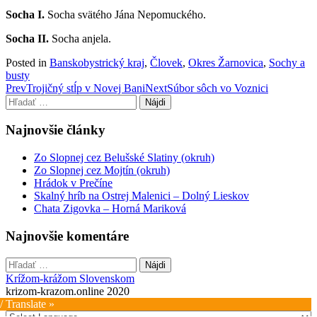
Socha I.
Socha svätého Jána Nepomuckého.
Socha II.
Socha anjela.
Posted in
Banskobystrický kraj
,
Človek
,
Okres Žarnovica
,
Sochy a
busty
Post
Prev
Trojičný stĺp v Novej Bani
Next
Súbor sôch vo Voznici
Hľadať:
navigation
Najnovšie články
Zo Slopnej cez Belušské Slatiny (okruh)
Zo Slopnej cez Mojtín (okruh)
Hrádok v Prečíne
Skalný hríb na Ostrej Malenici – Dolný Lieskov
Chata Zigovka – Horná Mariková
Najnovšie komentáre
Hľadať:
Krížom-krážom Slovenskom
krizom-krazom.online 2020
/ Translate »