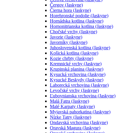
Čergov (Jaskyne)
Čierna hora (Jaskyne)
Horehronské podolie (Jaskyne)
Hornádska kotlina (Jaskyne)
Hornonitrianska kotlina (Jaskyne)
Chočské vrchy (Jaskyne)
Javorie (Jaskyne)
Javorníky (Jaskyne)
Juhoslovenská kotlina (Jaskyne)
Košická kotlina (Jaskyne)
Kozie chrbty (Jaskyne)
Kremnické vrchy (Jaskyne)
Krupinská planina (Jaskyne)
Kysucká vrchovina (Jaskyne)
Kysucké Beskydy (Jaskyne)
Laborecká vrchovina (Jaskyne)
Levočské vrchy (Jaskyne)
Ľubovnianska vrchovina (Jaskyne)
Malá Fatra (Jaskyne)
Malé Karpaty (Jaskyne)
Myjavská pahorkatina (Jaskyne)
Nízke Tatry (Jaskyne)
Ondavská vrchovina (Jaskyne)
Oravská Magura (Jaskyne)