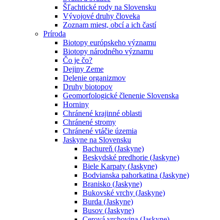
Šľachtické rody na Slovensku
Vývojové druhy človeka
Zoznam miest, obcí a ich častí
Príroda
Biotopy európskeho významu
Biotopy národného významu
Čo je čo?
Dejiny Zeme
Delenie organizmov
Druhy biotopov
Geomorfologické členenie Slovenska
Horniny
Chránené krajinné oblasti
Chránené stromy
Chránené vtáčie územia
Jaskyne na Slovensku
Bachureň (Jaskyne)
Beskydské predhorie (Jaskyne)
Biele Karpaty (Jaskyne)
Bodvianska pahorkatina (Jaskyne)
Branisko (Jaskyne)
Bukovské vrchy (Jaskyne)
Burda (Jaskyne)
Busov (Jaskyne)
Cerová vrchovina (Jaskyne)