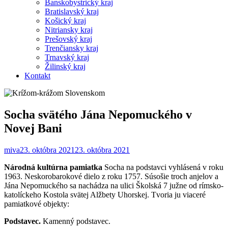
Banskobystrický kraj
Bratislavský kraj
Košický kraj
Nitriansky kraj
Prešovský kraj
Trenčiansky kraj
Trnavský kraj
Žilinský kraj
Kontakt
Socha svätého Jána Nepomuckého v
Novej Bani
miva
23. októbra 2021
23. októbra 2021
Národná kultúrna pamiatka
Socha na podstavci vyhlásená v roku
1963. Neskorobarokové dielo z roku 1757. Súsošie troch anjelov a
Jána Nepomuckého sa nachádza na ulici Školská 7 južne od rímsko-
katolíckeho Kostola svätej Alžbety Uhorskej. Tvoria ju viaceré
pamiatkové objekty:
Podstavec.
Kamenný podstavec.