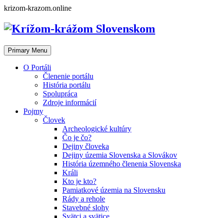
Skip
krizom-krazom.online
to
content
Primary Menu
O Portáli
Členenie portálu
História portálu
Spolupráca
Zdroje informácií
Pojmy
Človek
Archeologické kultúry
Čo je čo?
Dejiny človeka
Dejiny územia Slovenska a Slovákov
História územného členenia Slovenska
Králi
Kto je kto?
Pamiatkové územia na Slovensku
Rády a rehole
Stavebné slohy
Svätci a svätice