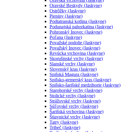
Oravská vrchovina (Jaskyne)
Oravské Beskydy (Jaskyne)
Ostrôžky (Jaskyne)
Pieniny (Jaskyne)
Podtatranská kotlina (Jaskyne)
Podunajská pahorkatina (Jaskyne)
Pohronský Inovec (Jaskyne)
Poľana (Jaskyne)
Považské podolie (Jaskyne)
Považský Inovec (Jaskyne)
Revúcka vrchovina (Jaskyne)
Skorušinské vrchy (Jaskyne)
Slanské vrchy (Jaskyne)
Slovenský kras (Jaskyne)
Spišská Magura (Jaskyne)
Spišsko-gemerský kras (Jaskyne)
Spišsko-šarišské medzihorie (Jaskyne)
Starohorské vrchy (Jaskyne)
Stolické vrchy (Jaskyne)
Strážovské vrchy (Jaskyne)
Súľovské vrchy (Jaskyne)
Šarišská vrchovina (Jaskyne)
Štiavnické vrchy (Jaskyne)
Tatry (Jaskyne)
Tribeč (Jaskyne)