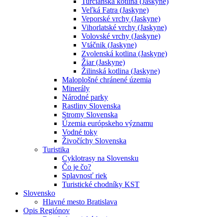
Turčianska kotlina (Jaskyne)
Veľká Fatra (Jaskyne)
Veporské vrchy (Jaskyne)
Vihorlatské vrchy (Jaskyne)
Volovské vrchy (Jaskyne)
Vtáčnik (Jaskyne)
Zvolenská kotlina (Jaskyne)
Žiar (Jaskyne)
Žilinská kotlina (Jaskyne)
Maloplošné chránené územia
Minerály
Národné parky
Rastliny Slovenska
Stromy Slovenska
Územia európskeho významu
Vodné toky
Živočíchy Slovenska
Turistika
Cyklotrasy na Slovensku
Čo je čo?
Splavnosť riek
Turistické chodníky KST
Slovensko
Hlavné mesto Bratislava
Opis Regiónov