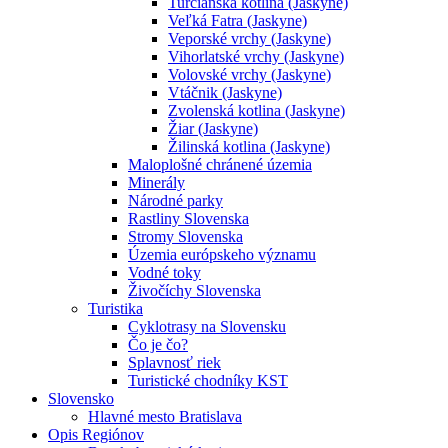
Turčianska kotlina (Jaskyne)
Veľká Fatra (Jaskyne)
Veporské vrchy (Jaskyne)
Vihorlatské vrchy (Jaskyne)
Volovské vrchy (Jaskyne)
Vtáčnik (Jaskyne)
Zvolenská kotlina (Jaskyne)
Žiar (Jaskyne)
Žilinská kotlina (Jaskyne)
Maloplošné chránené územia
Minerály
Národné parky
Rastliny Slovenska
Stromy Slovenska
Územia európskeho významu
Vodné toky
Živočíchy Slovenska
Turistika
Cyklotrasy na Slovensku
Čo je čo?
Splavnosť riek
Turistické chodníky KST
Slovensko
Hlavné mesto Bratislava
Opis Regiónov