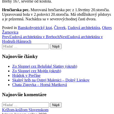
Brehy 167, severne od kostola.
Hrnčiarska pec.
Murovaná hrnčiarska pec z 1.štvrtiny 20.storočia.
Upravovaná bola v 2.polovici 20.storočia. Má obdĺžnikový pôdorys
a je prízemná. Nachádza sa v severovýchodnej časti dvora.
Posted in
Banskobystrický kraj
,
Človek
,
Ľudová architektúra
,
Okres
Žarnovica
Post
Prev
Ľudová architektúra v Brehoch
Next
Ľudová architektúra v
Hodruši-Hámroch
navigation
Hľadať:
Najnovšie články
Zo Slopnej cez Belušské Slatiny (okruh)
Zo Slopnej cez Mojtín (okruh)
Hrádok v Prečíne
Skalný hríb na Ostrej Malenici – Dolný Lieskov
Chata Zigovka – Horná Mariková
Najnovšie komentáre
Hľadať:
Krížom-krážom Slovenskom