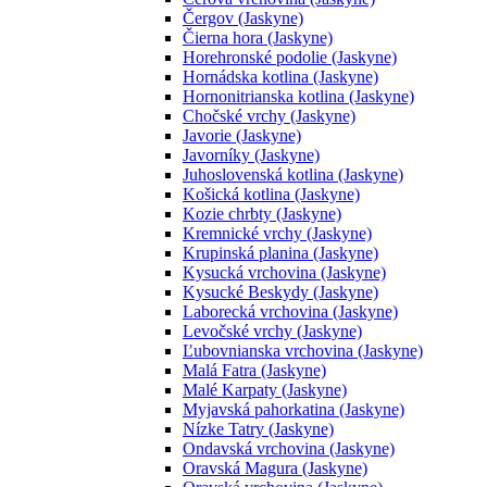
Čergov (Jaskyne)
Čierna hora (Jaskyne)
Horehronské podolie (Jaskyne)
Hornádska kotlina (Jaskyne)
Hornonitrianska kotlina (Jaskyne)
Chočské vrchy (Jaskyne)
Javorie (Jaskyne)
Javorníky (Jaskyne)
Juhoslovenská kotlina (Jaskyne)
Košická kotlina (Jaskyne)
Kozie chrbty (Jaskyne)
Kremnické vrchy (Jaskyne)
Krupinská planina (Jaskyne)
Kysucká vrchovina (Jaskyne)
Kysucké Beskydy (Jaskyne)
Laborecká vrchovina (Jaskyne)
Levočské vrchy (Jaskyne)
Ľubovnianska vrchovina (Jaskyne)
Malá Fatra (Jaskyne)
Malé Karpaty (Jaskyne)
Myjavská pahorkatina (Jaskyne)
Nízke Tatry (Jaskyne)
Ondavská vrchovina (Jaskyne)
Oravská Magura (Jaskyne)