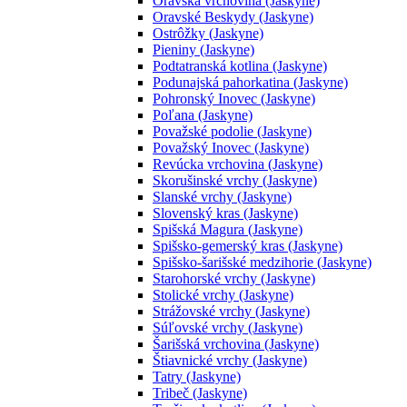
Oravská vrchovina (Jaskyne)
Oravské Beskydy (Jaskyne)
Ostrôžky (Jaskyne)
Pieniny (Jaskyne)
Podtatranská kotlina (Jaskyne)
Podunajská pahorkatina (Jaskyne)
Pohronský Inovec (Jaskyne)
Poľana (Jaskyne)
Považské podolie (Jaskyne)
Považský Inovec (Jaskyne)
Revúcka vrchovina (Jaskyne)
Skorušinské vrchy (Jaskyne)
Slanské vrchy (Jaskyne)
Slovenský kras (Jaskyne)
Spišská Magura (Jaskyne)
Spišsko-gemerský kras (Jaskyne)
Spišsko-šarišské medzihorie (Jaskyne)
Starohorské vrchy (Jaskyne)
Stolické vrchy (Jaskyne)
Strážovské vrchy (Jaskyne)
Súľovské vrchy (Jaskyne)
Šarišská vrchovina (Jaskyne)
Štiavnické vrchy (Jaskyne)
Tatry (Jaskyne)
Tribeč (Jaskyne)