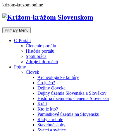
Skip
krizom-krazom.online
to
content
Primary Menu
O Portáli
Členenie portálu
História portálu
Spolupráca
Zdroje informácií
Pojmy
Človek
Archeologické kultúry
Čo je čo?
Dejiny človeka
Dejiny územia Slovenska a Slovákov
História územného členenia Slovenska
Králi
Kto je kto?
Pamiatkové územia na Slovensku
Rády a rehole
Stavebné slohy
Svätci a svätice