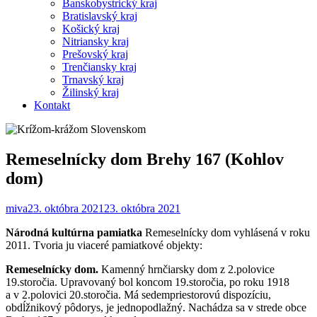
Banskobystrický kraj
Bratislavský kraj
Košický kraj
Nitriansky kraj
Prešovský kraj
Trenčiansky kraj
Trnavský kraj
Žilinský kraj
Kontakt
Remeselnícky dom Brehy 167 (Kohlov
dom)
miva
23. októbra 2021
23. októbra 2021
Národná kultúrna pamiatka
Remeselnícky dom vyhlásená v roku
2011. Tvoria ju viaceré pamiatkové objekty:
Remeselnícky dom.
Kamenný hrnčiarsky dom z 2.polovice
19.storočia. Upravovaný bol koncom 19.storočia, po roku 1918
a v 2.polovici 20.storočia. Má sedempriestorovú dispozíciu,
obdĺžnikový pôdorys, je jednopodlažný. Nachádza sa v strede obce