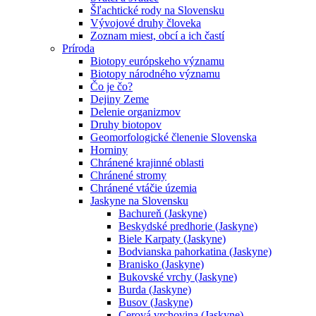
Šľachtické rody na Slovensku
Vývojové druhy človeka
Zoznam miest, obcí a ich častí
Príroda
Biotopy európskeho významu
Biotopy národného významu
Čo je čo?
Dejiny Zeme
Delenie organizmov
Druhy biotopov
Geomorfologické členenie Slovenska
Horniny
Chránené krajinné oblasti
Chránené stromy
Chránené vtáčie územia
Jaskyne na Slovensku
Bachureň (Jaskyne)
Beskydské predhorie (Jaskyne)
Biele Karpaty (Jaskyne)
Bodvianska pahorkatina (Jaskyne)
Branisko (Jaskyne)
Bukovské vrchy (Jaskyne)
Burda (Jaskyne)
Busov (Jaskyne)
Cerová vrchovina (Jaskyne)