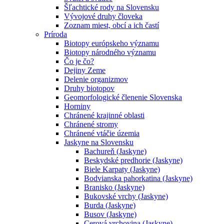
Šľachtické rody na Slovensku
Vývojové druhy človeka
Zoznam miest, obcí a ich častí
Príroda
Biotopy európskeho významu
Biotopy národného významu
Čo je čo?
Dejiny Zeme
Delenie organizmov
Druhy biotopov
Geomorfologické členenie Slovenska
Horniny
Chránené krajinné oblasti
Chránené stromy
Chránené vtáčie územia
Jaskyne na Slovensku
Bachureň (Jaskyne)
Beskydské predhorie (Jaskyne)
Biele Karpaty (Jaskyne)
Bodvianska pahorkatina (Jaskyne)
Branisko (Jaskyne)
Bukovské vrchy (Jaskyne)
Burda (Jaskyne)
Busov (Jaskyne)
Cerová vrchovina (Jaskyne)