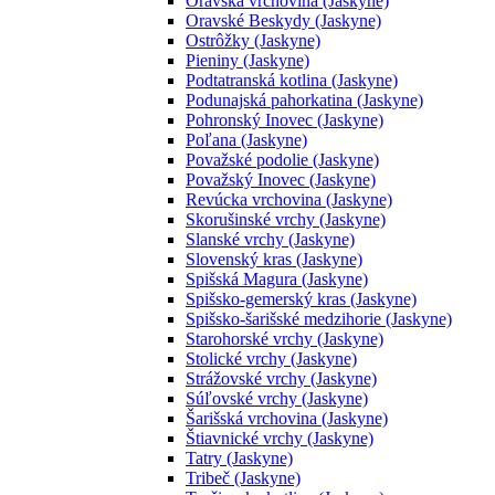
Oravská vrchovina (Jaskyne)
Oravské Beskydy (Jaskyne)
Ostrôžky (Jaskyne)
Pieniny (Jaskyne)
Podtatranská kotlina (Jaskyne)
Podunajská pahorkatina (Jaskyne)
Pohronský Inovec (Jaskyne)
Poľana (Jaskyne)
Považské podolie (Jaskyne)
Považský Inovec (Jaskyne)
Revúcka vrchovina (Jaskyne)
Skorušinské vrchy (Jaskyne)
Slanské vrchy (Jaskyne)
Slovenský kras (Jaskyne)
Spišská Magura (Jaskyne)
Spišsko-gemerský kras (Jaskyne)
Spišsko-šarišské medzihorie (Jaskyne)
Starohorské vrchy (Jaskyne)
Stolické vrchy (Jaskyne)
Strážovské vrchy (Jaskyne)
Súľovské vrchy (Jaskyne)
Šarišská vrchovina (Jaskyne)
Štiavnické vrchy (Jaskyne)
Tatry (Jaskyne)
Tribeč (Jaskyne)