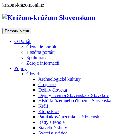
Skip
krizom-krazom.online
to
content
Primary Menu
O Portáli
Členenie portálu
História portálu
Spolupráca
Zdroje informácií
Pojmy
Človek
Archeologické kultúry
Čo je čo?
Dejiny človeka
Dejiny územia Slovenska a Slovákov
História územného členenia Slovenska
Králi
Kto je kto?
Pamiatkové územia na Slovensku
Rády a rehole
Stavebné slohy
Svätci a svätice