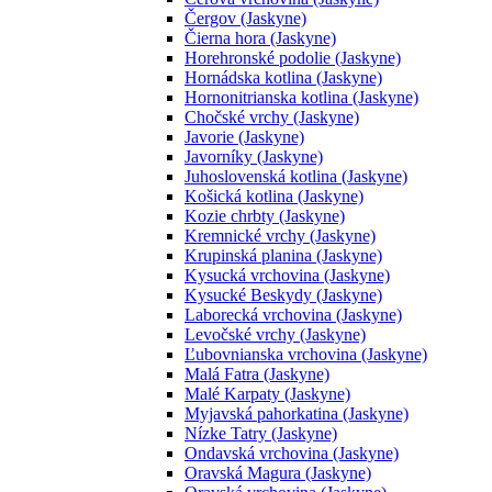
Čergov (Jaskyne)
Čierna hora (Jaskyne)
Horehronské podolie (Jaskyne)
Hornádska kotlina (Jaskyne)
Hornonitrianska kotlina (Jaskyne)
Chočské vrchy (Jaskyne)
Javorie (Jaskyne)
Javorníky (Jaskyne)
Juhoslovenská kotlina (Jaskyne)
Košická kotlina (Jaskyne)
Kozie chrbty (Jaskyne)
Kremnické vrchy (Jaskyne)
Krupinská planina (Jaskyne)
Kysucká vrchovina (Jaskyne)
Kysucké Beskydy (Jaskyne)
Laborecká vrchovina (Jaskyne)
Levočské vrchy (Jaskyne)
Ľubovnianska vrchovina (Jaskyne)
Malá Fatra (Jaskyne)
Malé Karpaty (Jaskyne)
Myjavská pahorkatina (Jaskyne)
Nízke Tatry (Jaskyne)
Ondavská vrchovina (Jaskyne)
Oravská Magura (Jaskyne)