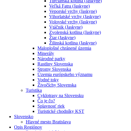
Turčianska kotlina (Jaskyne)
Veľká Fatra (Jaskyne)
Veporské vrchy (Jaskyne)
Vihorlatské vrchy (Jaskyne)
Volovské vrchy (Jaskyne)
Vtáčnik (Jaskyne)
Zvolenská kotlina (Jaskyne)
Žiar (Jaskyne)
Žilinská kotlina (Jaskyne)
Maloplošné chránené územia
Minerály
Národné parky
Rastliny Slovenska
Stromy Slovenska
Územia európskeho významu
Vodné toky
Živočíchy Slovenska
Turistika
Cyklotrasy na Slovensku
Čo je čo?
Splavnosť riek
Turistické chodníky KST
Slovensko
Hlavné mesto Bratislava
Opis Regiónov