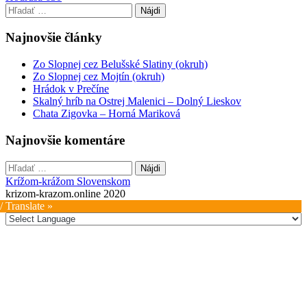
navigation
Hľadať:
Najnovšie články
Zo Slopnej cez Belušské Slatiny (okruh)
Zo Slopnej cez Mojtín (okruh)
Hrádok v Prečíne
Skalný hríb na Ostrej Malenici – Dolný Lieskov
Chata Zigovka – Horná Mariková
Najnovšie komentáre
Hľadať:
Krížom-krážom Slovenskom
krizom-krazom.online 2020
/ Translate »