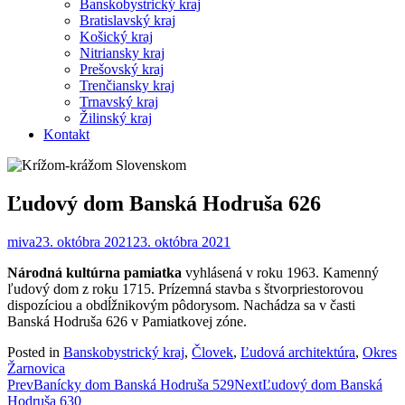
Banskobystrický kraj
Bratislavský kraj
Košický kraj
Nitriansky kraj
Prešovský kraj
Trenčiansky kraj
Trnavský kraj
Žilinský kraj
Kontakt
Ľudový dom Banská Hodruša 626
miva
23. októbra 2021
23. októbra 2021
Národná kultúrna pamiatka
vyhlásená v roku 1963. Kamenný
ľudový dom z roku 1715. Prízemná stavba s štvorpriestorovou
dispozíciou a obdĺžnikovým pôdorysom. Nachádza sa v časti
Banská Hodruša 626 v Pamiatkovej zóne.
Posted in
Banskobystrický kraj
,
Človek
,
Ľudová architektúra
,
Okres
Žarnovica
Post
Prev
Banícky dom Banská Hodruša 529
Next
Ľudový dom Banská
Hodruša 630