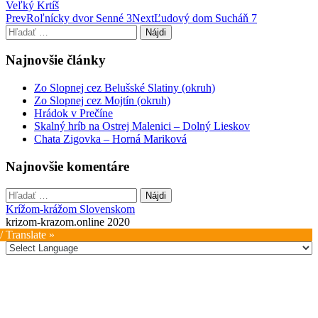
Veľký Krtíš
Post
Prev
Roľnícky dvor Senné 3
Next
Ľudový dom Sucháň 7
Hľadať:
navigation
Najnovšie články
Zo Slopnej cez Belušské Slatiny (okruh)
Zo Slopnej cez Mojtín (okruh)
Hrádok v Prečíne
Skalný hríb na Ostrej Malenici – Dolný Lieskov
Chata Zigovka – Horná Mariková
Najnovšie komentáre
Hľadať:
Krížom-krážom Slovenskom
krizom-krazom.online 2020
/ Translate »