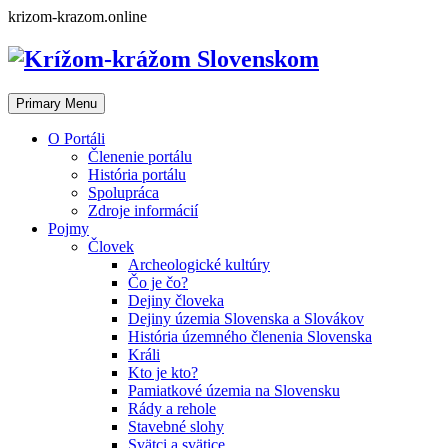
Skip
krizom-krazom.online
to
content
Primary Menu
O Portáli
Členenie portálu
História portálu
Spolupráca
Zdroje informácií
Pojmy
Človek
Archeologické kultúry
Čo je čo?
Dejiny človeka
Dejiny územia Slovenska a Slovákov
História územného členenia Slovenska
Králi
Kto je kto?
Pamiatkové územia na Slovensku
Rády a rehole
Stavebné slohy
Svätci a svätice