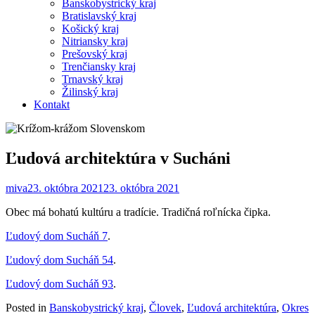
Banskobystrický kraj
Bratislavský kraj
Košický kraj
Nitriansky kraj
Prešovský kraj
Trenčiansky kraj
Trnavský kraj
Žilinský kraj
Kontakt
Ľudová architektúra v Sucháni
miva
23. októbra 2021
23. októbra 2021
Obec má bohatú kultúru a tradície. Tradičná roľnícka čipka.
Ľudový dom Sucháň 7
.
Ľudový dom Sucháň 54
.
Ľudový dom Sucháň 93
.
Posted in
Banskobystrický kraj
,
Človek
,
Ľudová architektúra
,
Okres