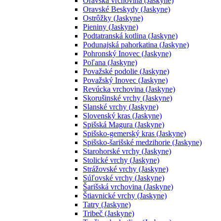
Oravská vrchovina (Jaskyne)
Oravské Beskydy (Jaskyne)
Ostrôžky (Jaskyne)
Pieniny (Jaskyne)
Podtatranská kotlina (Jaskyne)
Podunajská pahorkatina (Jaskyne)
Pohronský Inovec (Jaskyne)
Poľana (Jaskyne)
Považské podolie (Jaskyne)
Považský Inovec (Jaskyne)
Revúcka vrchovina (Jaskyne)
Skorušinské vrchy (Jaskyne)
Slanské vrchy (Jaskyne)
Slovenský kras (Jaskyne)
Spišská Magura (Jaskyne)
Spišsko-gemerský kras (Jaskyne)
Spišsko-šarišské medzihorie (Jaskyne)
Starohorské vrchy (Jaskyne)
Stolické vrchy (Jaskyne)
Strážovské vrchy (Jaskyne)
Súľovské vrchy (Jaskyne)
Šarišská vrchovina (Jaskyne)
Štiavnické vrchy (Jaskyne)
Tatry (Jaskyne)
Tribeč (Jaskyne)