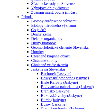
Šľachtické rody na Slovensku
Vývojové druhy človeka
Zoznam miest, obcí a ich častí
Príroda
Biotopy európskeho významu
Biotopy národného významu
Čo je čo?
Dejiny Zeme
Delenie organizmov
Druhy biotopov
Geomorfologické členenie Slovenska
Horniny
Chránené krajinné oblasti
Chránené stromy
Chránené vtáčie územia
Jaskyne na Slovensku
Bachureň (Jaskyne)
Beskydské predhorie (Jaskyne)
Biele Karpaty (Jaskyne)
Bodvianska pahorkatina (Jaskyne)
Branisko (Jaskyne)
Bukovské vrchy (Jaskyne)
Burda (Jaskyne)
Busov (Jaskyne)
Cerová vrchovina (Jaskyne)