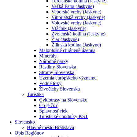
Turčianska kotlina (Jaskyne)
Veľká Fatra (Jaskyne)
Veporské vrchy (Jaskyne)
Vihorlatské vrchy (Jaskyne)
Volovské vrchy (Jaskyne)
Vtáčnik (Jaskyne)
Zvolenská kotlina (Jaskyne)
Žiar (Jaskyne)
Žilinská kotlina (Jaskyne)
Maloplošné chránené územia
Minerály
Národné parky
Rastliny Slovenska
Stromy Slovenska
Územia európskeho významu
Vodné toky
Živočíchy Slovenska
Turistika
Cyklotrasy na Slovensku
Čo je čo?
Splavnosť riek
Turistické chodníky KST
Slovensko
Hlavné mesto Bratislava
Opis Regiónov