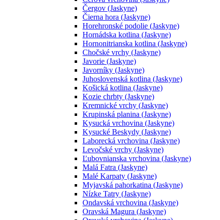
Čergov (Jaskyne)
Čierna hora (Jaskyne)
Horehronské podolie (Jaskyne)
Hornádska kotlina (Jaskyne)
Hornonitrianska kotlina (Jaskyne)
Chočské vrchy (Jaskyne)
Javorie (Jaskyne)
Javorníky (Jaskyne)
Juhoslovenská kotlina (Jaskyne)
Košická kotlina (Jaskyne)
Kozie chrbty (Jaskyne)
Kremnické vrchy (Jaskyne)
Krupinská planina (Jaskyne)
Kysucká vrchovina (Jaskyne)
Kysucké Beskydy (Jaskyne)
Laborecká vrchovina (Jaskyne)
Levočské vrchy (Jaskyne)
Ľubovnianska vrchovina (Jaskyne)
Malá Fatra (Jaskyne)
Malé Karpaty (Jaskyne)
Myjavská pahorkatina (Jaskyne)
Nízke Tatry (Jaskyne)
Ondavská vrchovina (Jaskyne)
Oravská Magura (Jaskyne)