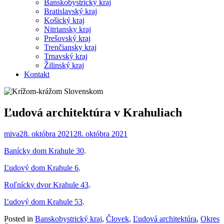
Banskobystrický kraj
Bratislavský kraj
Košický kraj
Nitriansky kraj
Prešovský kraj
Trenčiansky kraj
Trnavský kraj
Žilinský kraj
Kontakt
Ľudová architektúra v Krahuliach
miva
28. októbra 2021
28. októbra 2021
Banícky dom Krahule 30
.
Ľudový dom Krahule 6
.
Roľnícky dvor Krahule 43
.
Ľudový dom Krahule 53
.
Posted in
Banskobystrický kraj
,
Človek
,
Ľudová architektúra
,
Okres