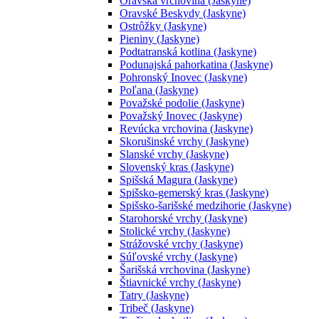
Oravská vrchovina (Jaskyne)
Oravské Beskydy (Jaskyne)
Ostrôžky (Jaskyne)
Pieniny (Jaskyne)
Podtatranská kotlina (Jaskyne)
Podunajská pahorkatina (Jaskyne)
Pohronský Inovec (Jaskyne)
Poľana (Jaskyne)
Považské podolie (Jaskyne)
Považský Inovec (Jaskyne)
Revúcka vrchovina (Jaskyne)
Skorušinské vrchy (Jaskyne)
Slanské vrchy (Jaskyne)
Slovenský kras (Jaskyne)
Spišská Magura (Jaskyne)
Spišsko-gemerský kras (Jaskyne)
Spišsko-šarišské medzihorie (Jaskyne)
Starohorské vrchy (Jaskyne)
Stolické vrchy (Jaskyne)
Strážovské vrchy (Jaskyne)
Súľovské vrchy (Jaskyne)
Šarišská vrchovina (Jaskyne)
Štiavnické vrchy (Jaskyne)
Tatry (Jaskyne)
Tribeč (Jaskyne)