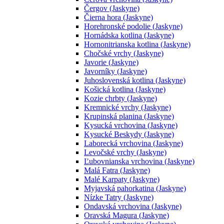
Čergov (Jaskyne)
Čierna hora (Jaskyne)
Horehronské podolie (Jaskyne)
Hornádska kotlina (Jaskyne)
Hornonitrianska kotlina (Jaskyne)
Chočské vrchy (Jaskyne)
Javorie (Jaskyne)
Javorníky (Jaskyne)
Juhoslovenská kotlina (Jaskyne)
Košická kotlina (Jaskyne)
Kozie chrbty (Jaskyne)
Kremnické vrchy (Jaskyne)
Krupinská planina (Jaskyne)
Kysucká vrchovina (Jaskyne)
Kysucké Beskydy (Jaskyne)
Laborecká vrchovina (Jaskyne)
Levočské vrchy (Jaskyne)
Ľubovnianska vrchovina (Jaskyne)
Malá Fatra (Jaskyne)
Malé Karpaty (Jaskyne)
Myjavská pahorkatina (Jaskyne)
Nízke Tatry (Jaskyne)
Ondavská vrchovina (Jaskyne)
Oravská Magura (Jaskyne)