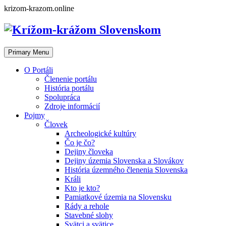
Skip
krizom-krazom.online
to
content
Primary Menu
O Portáli
Členenie portálu
História portálu
Spolupráca
Zdroje informácií
Pojmy
Človek
Archeologické kultúry
Čo je čo?
Dejiny človeka
Dejiny územia Slovenska a Slovákov
História územného členenia Slovenska
Králi
Kto je kto?
Pamiatkové územia na Slovensku
Rády a rehole
Stavebné slohy
Svätci a svätice