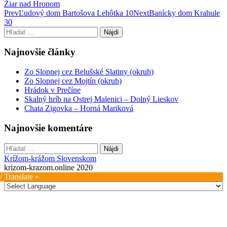
Žiar nad Hronom
Post
Prev
Ľudový dom Bartošova Lehôtka 10
Next
Banícky dom Krahule
30
navigation
Hľadať:
Najnovšie články
Zo Slopnej cez Belušské Slatiny (okruh)
Zo Slopnej cez Mojtín (okruh)
Hrádok v Prečíne
Skalný hríb na Ostrej Malenici – Dolný Lieskov
Chata Zigovka – Horná Mariková
Najnovšie komentáre
Hľadať:
Krížom-krážom Slovenskom
krizom-krazom.online 2020
/ Translate »