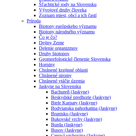
Šľachtické rody na Slovensku
Vývojové druhy človeka
Zoznam miest, obcí a ich častí
Príroda
Biotopy európskeho významu
Biotopy národného významu
Čo je čo?
Dejiny Zeme
Delenie organizmov
Druhy biotopov
Geomorfologické členenie Slovenska
Horniny
Chránené krajinné oblasti
Chránené stromy
Chránené vtáčie územia
Jaskyne na Slovensku
Bachureň (Jaskyne)
Beskydské predhorie (Jaskyne)
Biele Karpaty (Jaskyne)
Bodvianska pahorkatina (Jaskyne)
Branisko (Jaskyne)
Bukovské vrchy (Jaskyne)
Burda (Jaskyne)
Busov (Jaskyne)
Cerová vrchovina (Jaskyne)