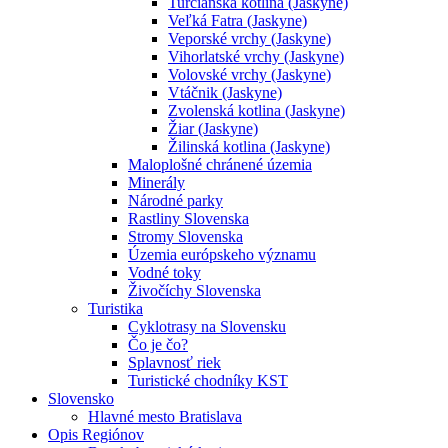
Turčianska kotlina (Jaskyne)
Veľká Fatra (Jaskyne)
Veporské vrchy (Jaskyne)
Vihorlatské vrchy (Jaskyne)
Volovské vrchy (Jaskyne)
Vtáčnik (Jaskyne)
Zvolenská kotlina (Jaskyne)
Žiar (Jaskyne)
Žilinská kotlina (Jaskyne)
Maloplošné chránené územia
Minerály
Národné parky
Rastliny Slovenska
Stromy Slovenska
Územia európskeho významu
Vodné toky
Živočíchy Slovenska
Turistika
Cyklotrasy na Slovensku
Čo je čo?
Splavnosť riek
Turistické chodníky KST
Slovensko
Hlavné mesto Bratislava
Opis Regiónov