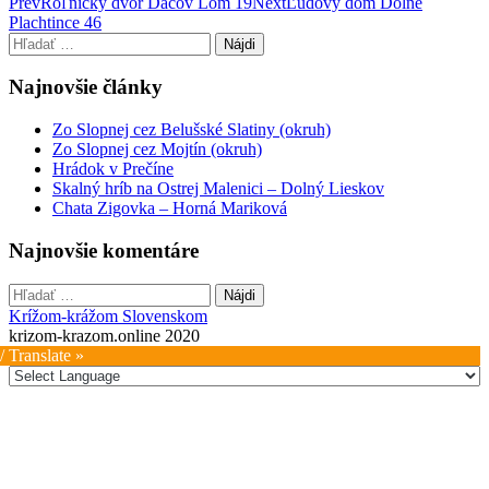
Post
Prev
Roľnícky dvor Dačov Lom 19
Next
Ľudový dom Dolné
Plachtince 46
navigation
Hľadať:
Najnovšie články
Zo Slopnej cez Belušské Slatiny (okruh)
Zo Slopnej cez Mojtín (okruh)
Hrádok v Prečíne
Skalný hríb na Ostrej Malenici – Dolný Lieskov
Chata Zigovka – Horná Mariková
Najnovšie komentáre
Hľadať:
Krížom-krážom Slovenskom
krizom-krazom.online 2020
/ Translate »