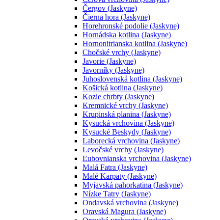
Čergov (Jaskyne)
Čierna hora (Jaskyne)
Horehronské podolie (Jaskyne)
Hornádska kotlina (Jaskyne)
Hornonitrianska kotlina (Jaskyne)
Chočské vrchy (Jaskyne)
Javorie (Jaskyne)
Javorníky (Jaskyne)
Juhoslovenská kotlina (Jaskyne)
Košická kotlina (Jaskyne)
Kozie chrbty (Jaskyne)
Kremnické vrchy (Jaskyne)
Krupinská planina (Jaskyne)
Kysucká vrchovina (Jaskyne)
Kysucké Beskydy (Jaskyne)
Laborecká vrchovina (Jaskyne)
Levočské vrchy (Jaskyne)
Ľubovnianska vrchovina (Jaskyne)
Malá Fatra (Jaskyne)
Malé Karpaty (Jaskyne)
Myjavská pahorkatina (Jaskyne)
Nízke Tatry (Jaskyne)
Ondavská vrchovina (Jaskyne)
Oravská Magura (Jaskyne)