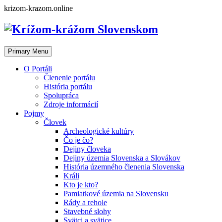
Skip
krizom-krazom.online
to
content
Primary Menu
O Portáli
Členenie portálu
História portálu
Spolupráca
Zdroje informácií
Pojmy
Človek
Archeologické kultúry
Čo je čo?
Dejiny človeka
Dejiny územia Slovenska a Slovákov
História územného členenia Slovenska
Králi
Kto je kto?
Pamiatkové územia na Slovensku
Rády a rehole
Stavebné slohy
Svätci a svätice