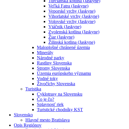
Turčianska kotlina (Jaskyne)
Veľká Fatra (Jaskyne)
Veporské vrchy (Jaskyne)
Vihorlatské vrchy (Jaskyne)
Volovské vrchy (Jaskyne)
Vtáčnik (Jaskyne)
Zvolenská kotlina (Jaskyne)
Žiar (Jaskyne)
Žilinská kotlina (Jaskyne)
Maloplošné chránené územia
Minerály
Národné parky
Rastliny Slovenska
Stromy Slovenska
Územia európskeho významu
Vodné toky
Živočíchy Slovenska
Turistika
Cyklotrasy na Slovensku
Čo je čo?
Splavnosť riek
Turistické chodníky KST
Slovensko
Hlavné mesto Bratislava
Opis Regiónov