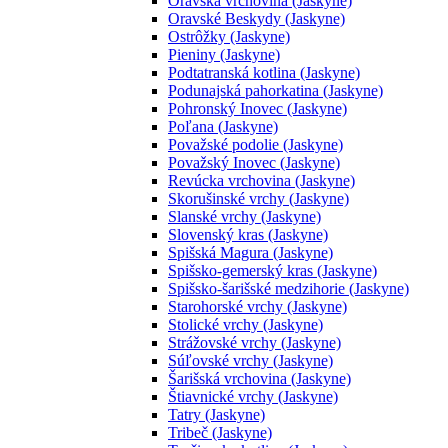
Oravská vrchovina (Jaskyne)
Oravské Beskydy (Jaskyne)
Ostrôžky (Jaskyne)
Pieniny (Jaskyne)
Podtatranská kotlina (Jaskyne)
Podunajská pahorkatina (Jaskyne)
Pohronský Inovec (Jaskyne)
Poľana (Jaskyne)
Považské podolie (Jaskyne)
Považský Inovec (Jaskyne)
Revúcka vrchovina (Jaskyne)
Skorušinské vrchy (Jaskyne)
Slanské vrchy (Jaskyne)
Slovenský kras (Jaskyne)
Spišská Magura (Jaskyne)
Spišsko-gemerský kras (Jaskyne)
Spišsko-šarišské medzihorie (Jaskyne)
Starohorské vrchy (Jaskyne)
Stolické vrchy (Jaskyne)
Strážovské vrchy (Jaskyne)
Súľovské vrchy (Jaskyne)
Šarišská vrchovina (Jaskyne)
Štiavnické vrchy (Jaskyne)
Tatry (Jaskyne)
Tribeč (Jaskyne)