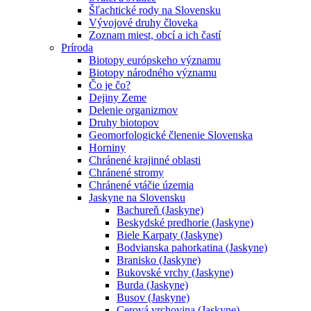
Šľachtické rody na Slovensku
Vývojové druhy človeka
Zoznam miest, obcí a ich častí
Príroda
Biotopy európskeho významu
Biotopy národného významu
Čo je čo?
Dejiny Zeme
Delenie organizmov
Druhy biotopov
Geomorfologické členenie Slovenska
Horniny
Chránené krajinné oblasti
Chránené stromy
Chránené vtáčie územia
Jaskyne na Slovensku
Bachureň (Jaskyne)
Beskydské predhorie (Jaskyne)
Biele Karpaty (Jaskyne)
Bodvianska pahorkatina (Jaskyne)
Branisko (Jaskyne)
Bukovské vrchy (Jaskyne)
Burda (Jaskyne)
Busov (Jaskyne)
Cerová vrchovina (Jaskyne)