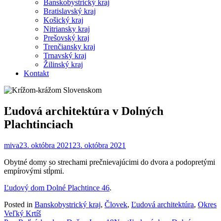
Banskobystrický kraj
Bratislavský kraj
Košický kraj
Nitriansky kraj
Prešovský kraj
Trenčiansky kraj
Trnavský kraj
Žilinský kraj
Kontakt
Ľudová architektúra v Dolných
Plachtinciach
miva
23. októbra 2021
23. októbra 2021
Obytné domy so strechami prečnievajúcimi do dvora a podopretými
empírovými stĺpmi.
Ľudový dom Dolné Plachtince 46
.
Posted in
Banskobystrický kraj
,
Človek
,
Ľudová architektúra
,
Okres
Veľký Krtíš