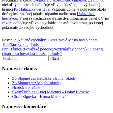
Prechádza aj okolo
zvonice
a
príkostolného cintorína
. Za ním po
niekoľkých metroch odbočuje vľavo a klesá k juhovýchodnej
hranici
PP Haluzická tiesňava
. Vstupuje do nej a pokračuje okolo
druhej informačnej tabule stúpaním nádhernou
Haluzickou
tiesňavou
. V nej sa nachádzajú ďalšie dva informačné panely. V jej
závere odbočuje vľavo a vychádza na asfaltovú cestu, po ktorej
pokračuje do svojho východiska.
Posted in
Náučné chodníky
,
Okres Nové Mesto nad Váhom
,
Trenčiansky kraj
,
Turistika
Post
Prev
Hájnica (Považské podolie)
Next
Náučný chodník „Spoznaj,
chráň a zachovaj krásu našej prírody“
navigation
Hľadať:
Najnovšie články
Zo Slopnej cez Belušské Slatiny (okruh)
Zo Slopnej cez Mojtín (okruh)
Hrádok v Prečíne
Skalný hríb na Ostrej Malenici – Dolný Lieskov
Chata Zigovka – Horná Mariková
Najnovšie komentáre