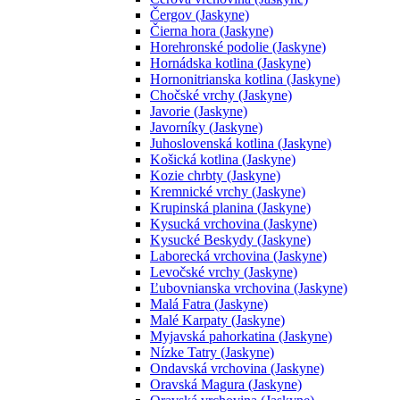
Čergov (Jaskyne)
Čierna hora (Jaskyne)
Horehronské podolie (Jaskyne)
Hornádska kotlina (Jaskyne)
Hornonitrianska kotlina (Jaskyne)
Chočské vrchy (Jaskyne)
Javorie (Jaskyne)
Javorníky (Jaskyne)
Juhoslovenská kotlina (Jaskyne)
Košická kotlina (Jaskyne)
Kozie chrbty (Jaskyne)
Kremnické vrchy (Jaskyne)
Krupinská planina (Jaskyne)
Kysucká vrchovina (Jaskyne)
Kysucké Beskydy (Jaskyne)
Laborecká vrchovina (Jaskyne)
Levočské vrchy (Jaskyne)
Ľubovnianska vrchovina (Jaskyne)
Malá Fatra (Jaskyne)
Malé Karpaty (Jaskyne)
Myjavská pahorkatina (Jaskyne)
Nízke Tatry (Jaskyne)
Ondavská vrchovina (Jaskyne)
Oravská Magura (Jaskyne)