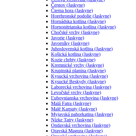
Čergov (Jaskyne)
Čierna hora (Jaskyne)
Horehronské podolie (Jaskyne)
Hornádska kotlina (Jaskyne)
Hornonitrianska kotlina (Jaskyne)
Chočské vrchy (Jaskyne)
Javorie (Jaskyne)
Javorníky (Jaskyne)
Juhoslovenská kotlina (Jaskyne)
Košická kotlina (Jaskyne)
Kozie chrbty (Jaskyne)
Kremnické vrchy (Jaskyne)
Krupinská planina (Jaskyne)
Kysucká vrchovina (Jaskyne)
Kysucké Beskydy (Jaskyne)
Laborecká vrchovina (Jaskyne)
Levočské vrchy (Jaskyne)
Ľubovnianska vrchovina (Jaskyne)
Malá Fatra (Jaskyne)
Malé Karpaty (Jaskyne)
Myjavská pahorkatina (Jaskyne)
Nízke Tatry (Jaskyne)
Ondavská vrchovina (Jaskyne)
Oravská Magura (Jaskyne)