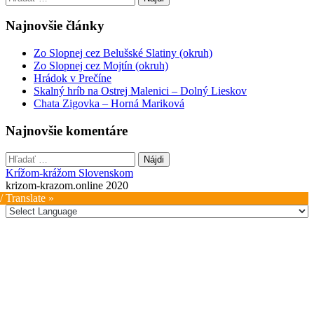
Najnovšie články
Zo Slopnej cez Belušské Slatiny (okruh)
Zo Slopnej cez Mojtín (okruh)
Hrádok v Prečíne
Skalný hríb na Ostrej Malenici – Dolný Lieskov
Chata Zigovka – Horná Mariková
Najnovšie komentáre
Hľadať:
Krížom-krážom Slovenskom
krizom-krazom.online 2020
/ Translate »