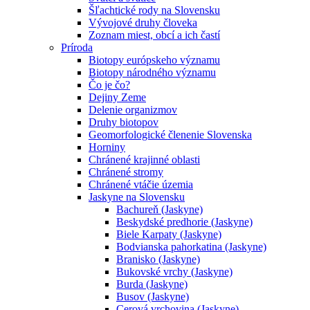
Šľachtické rody na Slovensku
Vývojové druhy človeka
Zoznam miest, obcí a ich častí
Príroda
Biotopy európskeho významu
Biotopy národného významu
Čo je čo?
Dejiny Zeme
Delenie organizmov
Druhy biotopov
Geomorfologické členenie Slovenska
Horniny
Chránené krajinné oblasti
Chránené stromy
Chránené vtáčie územia
Jaskyne na Slovensku
Bachureň (Jaskyne)
Beskydské predhorie (Jaskyne)
Biele Karpaty (Jaskyne)
Bodvianska pahorkatina (Jaskyne)
Branisko (Jaskyne)
Bukovské vrchy (Jaskyne)
Burda (Jaskyne)
Busov (Jaskyne)
Cerová vrchovina (Jaskyne)