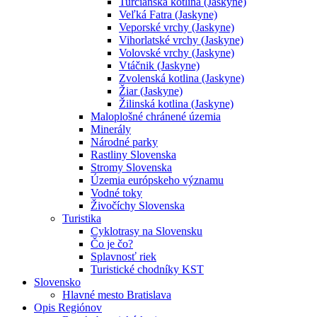
Turčianska kotlina (Jaskyne)
Veľká Fatra (Jaskyne)
Veporské vrchy (Jaskyne)
Vihorlatské vrchy (Jaskyne)
Volovské vrchy (Jaskyne)
Vtáčnik (Jaskyne)
Zvolenská kotlina (Jaskyne)
Žiar (Jaskyne)
Žilinská kotlina (Jaskyne)
Maloplošné chránené územia
Minerály
Národné parky
Rastliny Slovenska
Stromy Slovenska
Územia európskeho významu
Vodné toky
Živočíchy Slovenska
Turistika
Cyklotrasy na Slovensku
Čo je čo?
Splavnosť riek
Turistické chodníky KST
Slovensko
Hlavné mesto Bratislava
Opis Regiónov