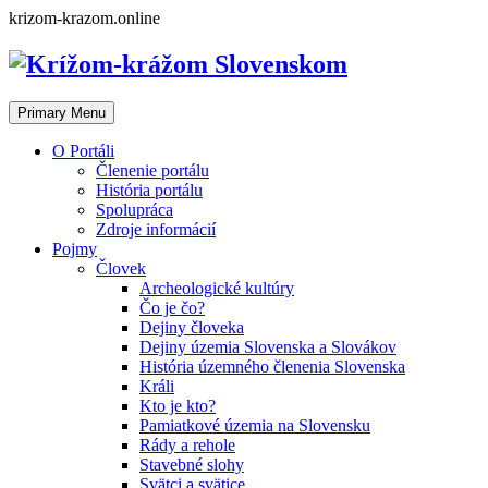
Skip
krizom-krazom.online
to
content
Primary Menu
O Portáli
Členenie portálu
História portálu
Spolupráca
Zdroje informácií
Pojmy
Človek
Archeologické kultúry
Čo je čo?
Dejiny človeka
Dejiny územia Slovenska a Slovákov
História územného členenia Slovenska
Králi
Kto je kto?
Pamiatkové územia na Slovensku
Rády a rehole
Stavebné slohy
Svätci a svätice