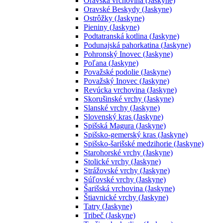
Oravská vrchovina (Jaskyne)
Oravské Beskydy (Jaskyne)
Ostrôžky (Jaskyne)
Pieniny (Jaskyne)
Podtatranská kotlina (Jaskyne)
Podunajská pahorkatina (Jaskyne)
Pohronský Inovec (Jaskyne)
Poľana (Jaskyne)
Považské podolie (Jaskyne)
Považský Inovec (Jaskyne)
Revúcka vrchovina (Jaskyne)
Skorušinské vrchy (Jaskyne)
Slanské vrchy (Jaskyne)
Slovenský kras (Jaskyne)
Spišská Magura (Jaskyne)
Spišsko-gemerský kras (Jaskyne)
Spišsko-šarišské medzihorie (Jaskyne)
Starohorské vrchy (Jaskyne)
Stolické vrchy (Jaskyne)
Strážovské vrchy (Jaskyne)
Súľovské vrchy (Jaskyne)
Šarišská vrchovina (Jaskyne)
Štiavnické vrchy (Jaskyne)
Tatry (Jaskyne)
Tribeč (Jaskyne)