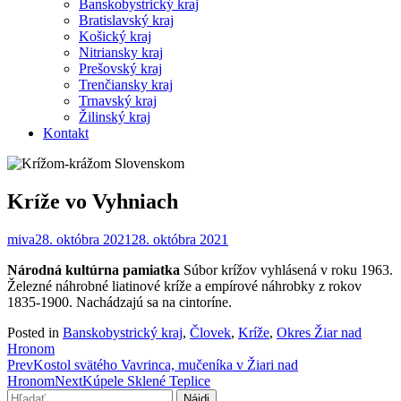
Banskobystrický kraj
Bratislavský kraj
Košický kraj
Nitriansky kraj
Prešovský kraj
Trenčiansky kraj
Trnavský kraj
Žilinský kraj
Kontakt
Kríže vo Vyhniach
miva
28. októbra 2021
28. októbra 2021
Národná kultúrna pamiatka
Súbor krížov vyhlásená v roku 1963.
Železné náhrobné liatinové kríže a empírové náhrobky z rokov
1835-1900. Nachádzajú sa na cintoríne.
Posted in
Banskobystrický kraj
,
Človek
,
Kríže
,
Okres Žiar nad
Hronom
Post
Prev
Kostol svätého Vavrinca, mučeníka v Žiari nad
Hronom
Next
Kúpele Sklené Teplice
navigation
Hľadať: