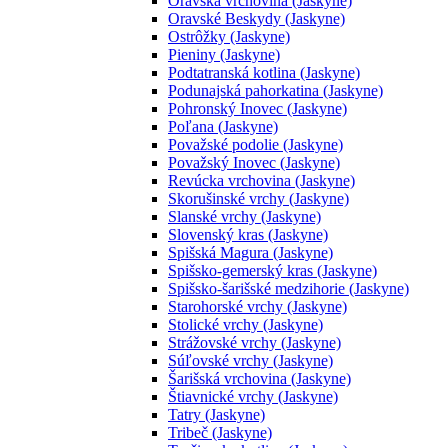
Oravská vrchovina (Jaskyne)
Oravské Beskydy (Jaskyne)
Ostrôžky (Jaskyne)
Pieniny (Jaskyne)
Podtatranská kotlina (Jaskyne)
Podunajská pahorkatina (Jaskyne)
Pohronský Inovec (Jaskyne)
Poľana (Jaskyne)
Považské podolie (Jaskyne)
Považský Inovec (Jaskyne)
Revúcka vrchovina (Jaskyne)
Skorušinské vrchy (Jaskyne)
Slanské vrchy (Jaskyne)
Slovenský kras (Jaskyne)
Spišská Magura (Jaskyne)
Spišsko-gemerský kras (Jaskyne)
Spišsko-šarišské medzihorie (Jaskyne)
Starohorské vrchy (Jaskyne)
Stolické vrchy (Jaskyne)
Strážovské vrchy (Jaskyne)
Súľovské vrchy (Jaskyne)
Šarišská vrchovina (Jaskyne)
Štiavnické vrchy (Jaskyne)
Tatry (Jaskyne)
Tribeč (Jaskyne)