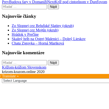
Post
Prev
Budova fary v Domaniži
Next
Kríž pod cintorínom v Ďurďovom
Hľadať:
navigation
Najnovšie články
Zo Slopnej cez Belušské Slatiny (okruh)
Zo Slopnej cez Mojtín (okruh)
Hrádok v Prečíne
Skalný hríb na Ostrej Malenici – Dolný Lieskov
Chata Zigovka – Horná Mariková
Najnovšie komentáre
Hľadať:
Krížom-krážom Slovenskom
krizom-krazom.online 2020
/ Translate »