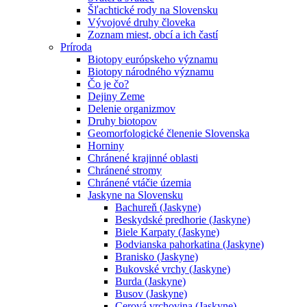
Šľachtické rody na Slovensku
Vývojové druhy človeka
Zoznam miest, obcí a ich častí
Príroda
Biotopy európskeho významu
Biotopy národného významu
Čo je čo?
Dejiny Zeme
Delenie organizmov
Druhy biotopov
Geomorfologické členenie Slovenska
Horniny
Chránené krajinné oblasti
Chránené stromy
Chránené vtáčie územia
Jaskyne na Slovensku
Bachureň (Jaskyne)
Beskydské predhorie (Jaskyne)
Biele Karpaty (Jaskyne)
Bodvianska pahorkatina (Jaskyne)
Branisko (Jaskyne)
Bukovské vrchy (Jaskyne)
Burda (Jaskyne)
Busov (Jaskyne)
Cerová vrchovina (Jaskyne)