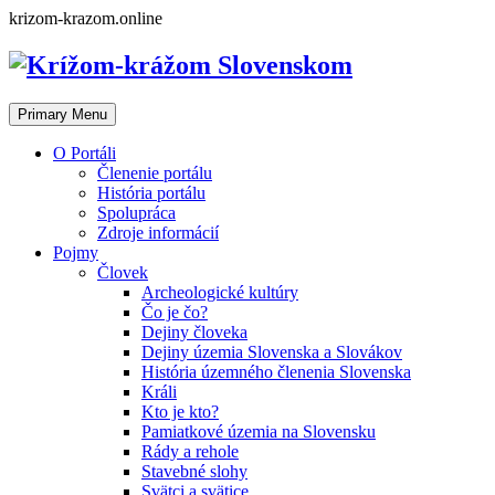
Skip
krizom-krazom.online
to
content
Primary Menu
O Portáli
Členenie portálu
História portálu
Spolupráca
Zdroje informácií
Pojmy
Človek
Archeologické kultúry
Čo je čo?
Dejiny človeka
Dejiny územia Slovenska a Slovákov
História územného členenia Slovenska
Králi
Kto je kto?
Pamiatkové územia na Slovensku
Rády a rehole
Stavebné slohy
Svätci a svätice