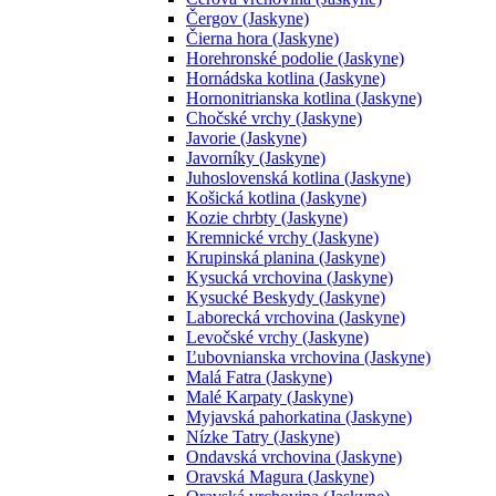
Čergov (Jaskyne)
Čierna hora (Jaskyne)
Horehronské podolie (Jaskyne)
Hornádska kotlina (Jaskyne)
Hornonitrianska kotlina (Jaskyne)
Chočské vrchy (Jaskyne)
Javorie (Jaskyne)
Javorníky (Jaskyne)
Juhoslovenská kotlina (Jaskyne)
Košická kotlina (Jaskyne)
Kozie chrbty (Jaskyne)
Kremnické vrchy (Jaskyne)
Krupinská planina (Jaskyne)
Kysucká vrchovina (Jaskyne)
Kysucké Beskydy (Jaskyne)
Laborecká vrchovina (Jaskyne)
Levočské vrchy (Jaskyne)
Ľubovnianska vrchovina (Jaskyne)
Malá Fatra (Jaskyne)
Malé Karpaty (Jaskyne)
Myjavská pahorkatina (Jaskyne)
Nízke Tatry (Jaskyne)
Ondavská vrchovina (Jaskyne)
Oravská Magura (Jaskyne)