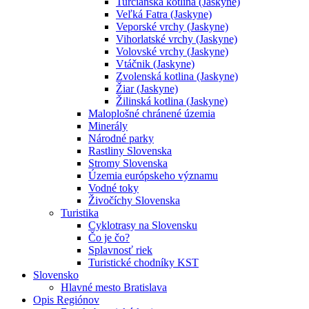
Turčianska kotlina (Jaskyne)
Veľká Fatra (Jaskyne)
Veporské vrchy (Jaskyne)
Vihorlatské vrchy (Jaskyne)
Volovské vrchy (Jaskyne)
Vtáčnik (Jaskyne)
Zvolenská kotlina (Jaskyne)
Žiar (Jaskyne)
Žilinská kotlina (Jaskyne)
Maloplošné chránené územia
Minerály
Národné parky
Rastliny Slovenska
Stromy Slovenska
Územia európskeho významu
Vodné toky
Živočíchy Slovenska
Turistika
Cyklotrasy na Slovensku
Čo je čo?
Splavnosť riek
Turistické chodníky KST
Slovensko
Hlavné mesto Bratislava
Opis Regiónov